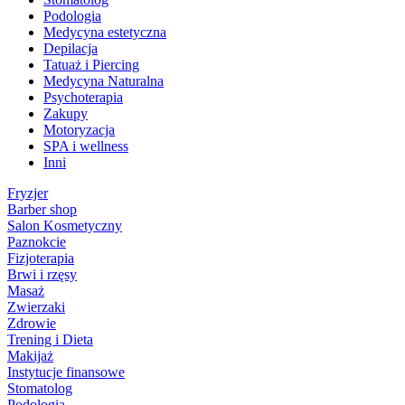
Podologia
Medycyna estetyczna
Depilacja
Tatuaż i Piercing
Medycyna Naturalna
Psychoterapia
Zakupy
Motoryzacja
SPA i wellness
Inni
Fryzjer
Barber shop
Salon Kosmetyczny
Paznokcie
Fizjoterapia
Brwi i rzęsy
Masaż
Zwierzaki
Zdrowie
Trening i Dieta
Makijaż
Instytucje finansowe
Stomatolog
Podologia