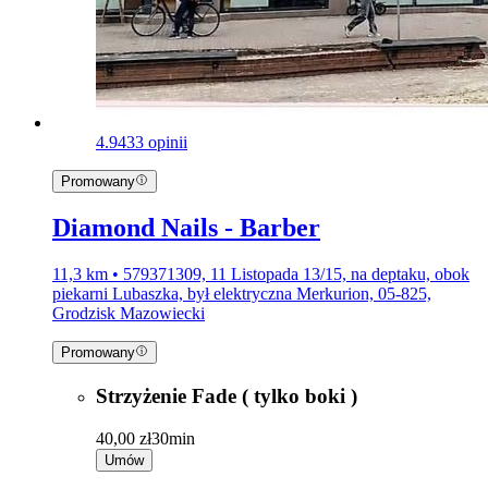
4.9
433 opinii
Promowany
Diamond Nails - Barber
11,3 km • 579371309, 11 Listopada 13/15, na deptaku, obok
piekarni Lubaszka, był elektryczna Merkurion, 05-825,
Grodzisk Mazowiecki
Promowany
Strzyżenie Fade ( tylko boki )
40,00 zł
30min
Umów