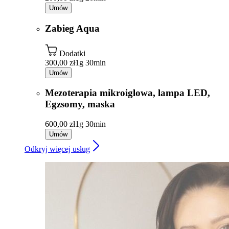
Umów
Zabieg Aqua
Dodatki
300,00 zł
1g 30min
Umów
Mezoterapia mikroiglowa, lampa LED,
Egzsomy, maska
600,00 zł
1g 30min
Umów
Odkryj więcej usług