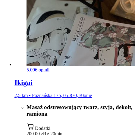
5.0
96 opinii
Ikigai
2,5 km • Poznańska 17b, 05-870, Błonie
Masaż odstresowujący twarz, szyja, dekolt,
ramiona
Dodatki
200,00 zł
1g 20min