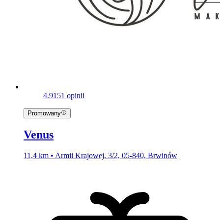
4.9
151 opinii
Promowany
Venus
11,4 km • Armii Krajowej, 3/2, 05-840, Brwinów