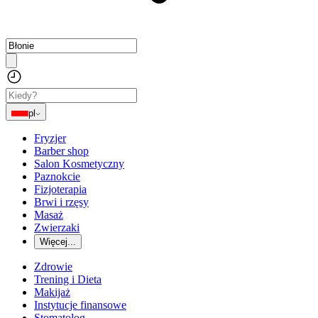
pl
Fryzjer
Barber shop
Salon Kosmetyczny
Paznokcie
Fizjoterapia
Brwi i rzęsy
Masaż
Zwierzaki
Więcej...
Zdrowie
Trening i Dieta
Makijaż
Instytucje finansowe
Stomatolog