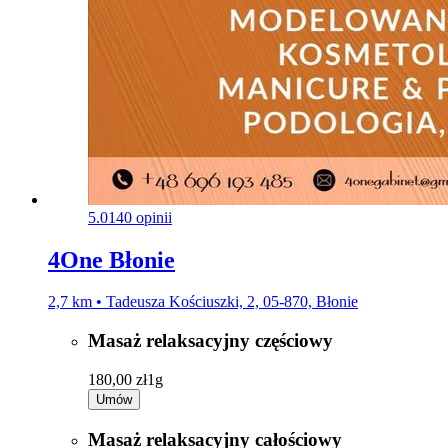
5.0
140 opinii
4One Błonie
2,7 km • Tadeusza Kościuszki, 2, 05-870, Błonie
Masaż relaksacyjny częściowy
180,00 zł
1g
Umów
Masaż relaksacyjny całościowy