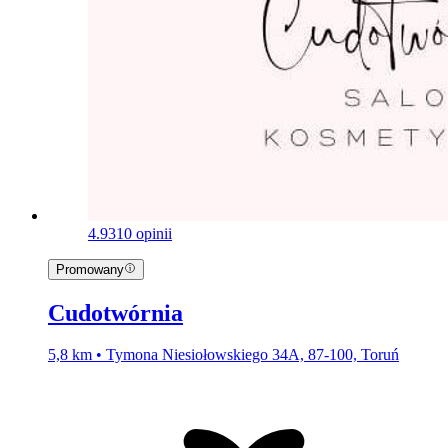
4.9
310 opinii
Promowany
Cudotwórnia
5,8 km • Tymona Niesiołowskiego 34A, 87-100, Toruń