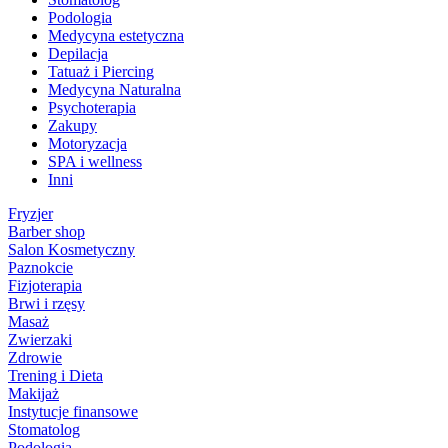
Podologia
Medycyna estetyczna
Depilacja
Tatuaż i Piercing
Medycyna Naturalna
Psychoterapia
Zakupy
Motoryzacja
SPA i wellness
Inni
Fryzjer
Barber shop
Salon Kosmetyczny
Paznokcie
Fizjoterapia
Brwi i rzęsy
Masaż
Zwierzaki
Zdrowie
Trening i Dieta
Makijaż
Instytucje finansowe
Stomatolog
Podologia