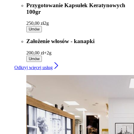
Przygotowanie Kapsułek Keratynowych
100gr
250,00 zł
2g
Umów
Założenie włosów - kanapki
200,00 zł+
2g
Umów
Odkryj więcej usług