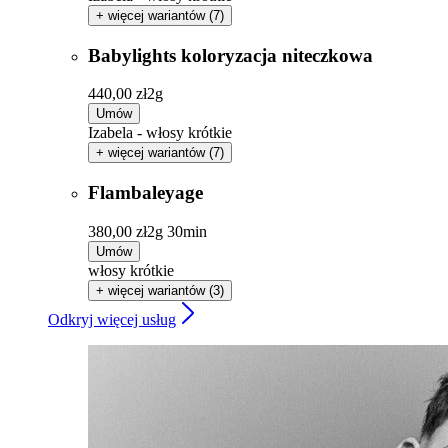
+ więcej wariantów (7)
Babylights koloryzacja niteczkowa
440,00 zł
2g
Umów
Izabela - włosy krótkie
+ więcej wariantów (7)
Flambaleyage
380,00 zł
2g 30min
Umów
włosy krótkie
+ więcej wariantów (3)
Odkryj więcej usług