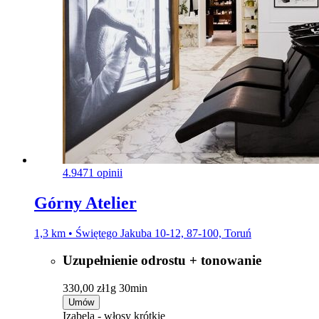
4.9
471 opinii
Górny Atelier
1,3 km • Świętego Jakuba 10-12, 87-100, Toruń
Uzupełnienie odrostu + tonowanie
330,00 zł
1g 30min
Umów
Izabela - włosy krótkie