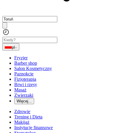
pl
Fryzjer
Barber shop
Salon Kosmetyczny
Paznokcie
Fizjoterapia
Brwi i rzęsy
Masaż
Zwierzaki
Więcej...
Zdrowie
Trening i Dieta
Makijaż
Instytucje finansowe
Stomatolog