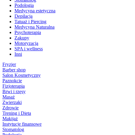
Podologia
Medycyna estetyczna
Depilacja
Tatuaż i Piercing
Medycyna Naturalna
Psychoterapia
Zakupy
Motoryzacja
SPA i wellness
Inni
Fryzjer
Barber shop
Salon Kosmetyczny
Paznokcie
Fizjoterapia
Brwi i rzęsy
Masaż
Zwierzaki
Zdrowie
Trening i Dieta
Makijaż
Instytucje finansowe
Stomatolog
Podologia