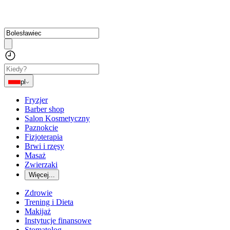
pl
Fryzjer
Barber shop
Salon Kosmetyczny
Paznokcie
Fizjoterapia
Brwi i rzęsy
Masaż
Zwierzaki
Więcej...
Zdrowie
Trening i Dieta
Makijaż
Instytucje finansowe
Stomatolog