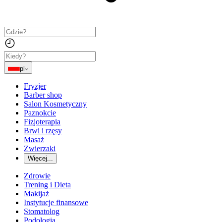
pl
Fryzjer
Barber shop
Salon Kosmetyczny
Paznokcie
Fizjoterapia
Brwi i rzęsy
Masaż
Zwierzaki
Więcej...
Zdrowie
Trening i Dieta
Makijaż
Instytucje finansowe
Stomatolog
Podologia