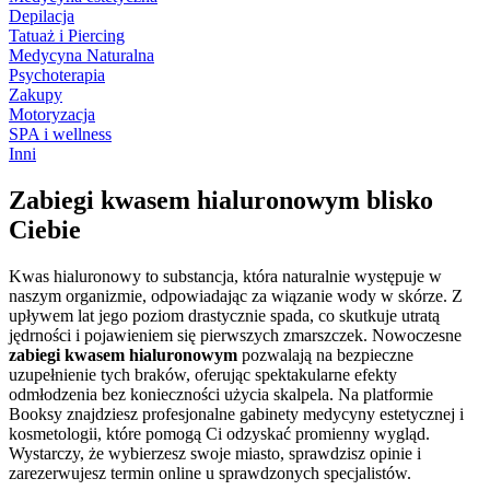
Depilacja
Tatuaż i Piercing
Medycyna Naturalna
Psychoterapia
Zakupy
Motoryzacja
SPA i wellness
Inni
Zabiegi kwasem hialuronowym blisko
Ciebie
Kwas hialuronowy to substancja, która naturalnie występuje w
naszym organizmie, odpowiadając za wiązanie wody w skórze. Z
upływem lat jego poziom drastycznie spada, co skutkuje utratą
jędrności i pojawieniem się pierwszych zmarszczek. Nowoczesne
zabiegi kwasem hialuronowym
pozwalają na bezpieczne
uzupełnienie tych braków, oferując spektakularne efekty
odmłodzenia bez konieczności użycia skalpela. Na platformie
Booksy znajdziesz profesjonalne gabinety medycyny estetycznej i
kosmetologii, które pomogą Ci odzyskać promienny wygląd.
Wystarczy, że wybierzesz swoje miasto, sprawdzisz opinie i
zarezerwujesz termin online u sprawdzonych specjalistów.