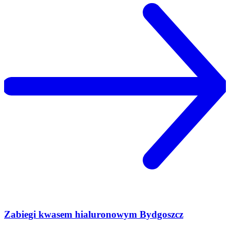
Zabiegi kwasem hialuronowym Bydgoszcz