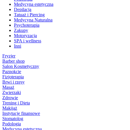
Medycyna estetyczna
Depilacja
Tatuaż i Piercing
Medycyna Naturalna
Psychoterapia
Zakupy
Motoryzacja
SPA i wellness
Inni
Fryzjer
Barber shop
Salon Kosmetyczny
Paznokcie
Fizjoterapia
Brwi i rzęsy
Masaż
Zwierzaki
Zdrowie
Trening i Dieta
Makijaż
Instytucje finansowe
Stomatolog
Podologia
Medycyna estetyczna