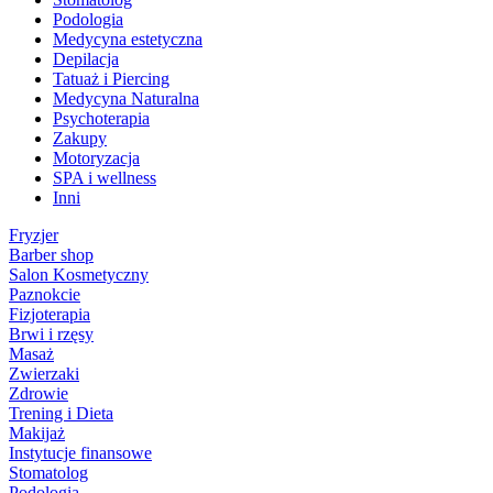
Podologia
Medycyna estetyczna
Depilacja
Tatuaż i Piercing
Medycyna Naturalna
Psychoterapia
Zakupy
Motoryzacja
SPA i wellness
Inni
Fryzjer
Barber shop
Salon Kosmetyczny
Paznokcie
Fizjoterapia
Brwi i rzęsy
Masaż
Zwierzaki
Zdrowie
Trening i Dieta
Makijaż
Instytucje finansowe
Stomatolog
Podologia