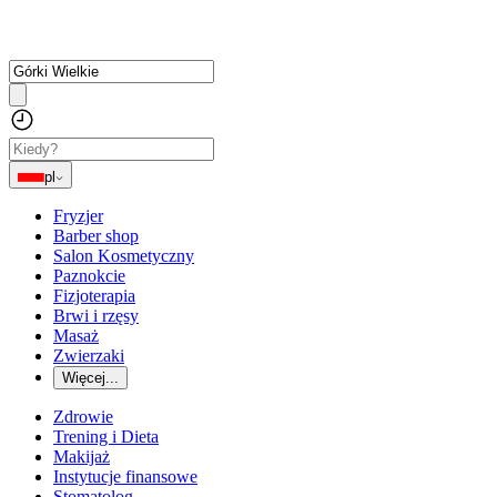
pl
Fryzjer
Barber shop
Salon Kosmetyczny
Paznokcie
Fizjoterapia
Brwi i rzęsy
Masaż
Zwierzaki
Więcej...
Zdrowie
Trening i Dieta
Makijaż
Instytucje finansowe
Stomatolog