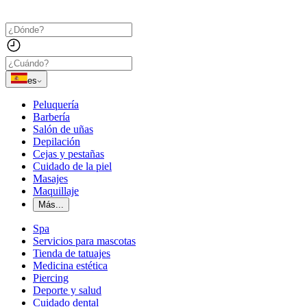
es
Peluquería
Barbería
Salón de uñas
Depilación
Cejas y pestañas
Cuidado de la piel
Masajes
Maquillaje
Más...
Spa
Servicios para mascotas
Tienda de tatuajes
Medicina estética
Piercing
Deporte y salud
Cuidado dental