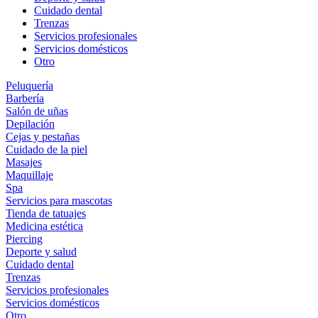
Cuidado dental
Trenzas
Servicios profesionales
Servicios domésticos
Otro
Peluquería
Barbería
Salón de uñas
Depilación
Cejas y pestañas
Cuidado de la piel
Masajes
Maquillaje
Spa
Servicios para mascotas
Tienda de tatuajes
Medicina estética
Piercing
Deporte y salud
Cuidado dental
Trenzas
Servicios profesionales
Servicios domésticos
Otro