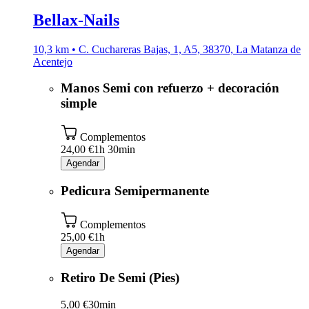
Bellax-Nails
10,3 km • C. Cuchareras Bajas, 1, A5, 38370, La Matanza de
Acentejo
Manos Semi con refuerzo + decoración
simple
Complementos
24,00 €
1h 30min
Agendar
Pedicura Semipermanente
Complementos
25,00 €
1h
Agendar
Retiro De Semi (Pies)
5,00 €
30min