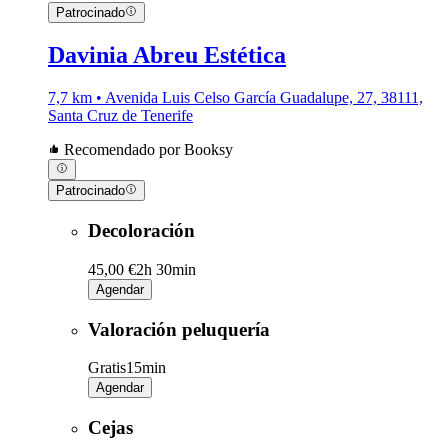
Patrocinado
Davinia Abreu Estética
7,7 km • Avenida Luis Celso García Guadalupe, 27, 38111,
Santa Cruz de Tenerife
Recomendado por Booksy
Patrocinado
Decoloración
45,00 €
2h 30min
Agendar
Valoración peluquería
Gratis
15min
Agendar
Cejas