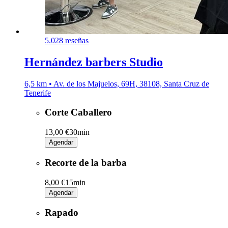
5.0
28 reseñas
Hernández barbers Studio
6,5 km • Av. de los Majuelos, 69H, 38108, Santa Cruz de
Tenerife
Corte Caballero
13,00 €
30min
Agendar
Recorte de la barba
8,00 €
15min
Agendar
Rapado