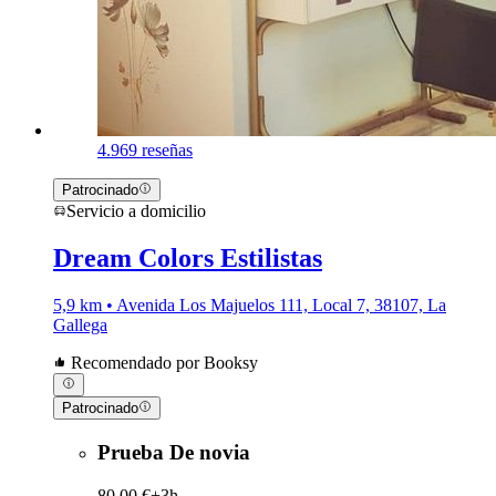
4.9
69 reseñas
Patrocinado
Servicio a domicilio
Dream Colors Estilistas
5,9 km • Avenida Los Majuelos 111, Local 7, 38107, La
Gallega
Recomendado por Booksy
Patrocinado
Prueba De novia
80,00 €+
3h