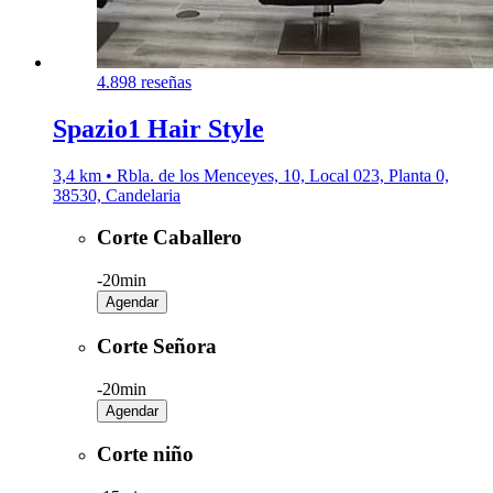
4.8
98 reseñas
Spazio1 Hair Style
3,4 km • Rbla. de los Menceyes, 10, Local 023, Planta 0,
38530, Candelaria
Corte Caballero
-
20min
Agendar
Corte Señora
-
20min
Agendar
Corte niño