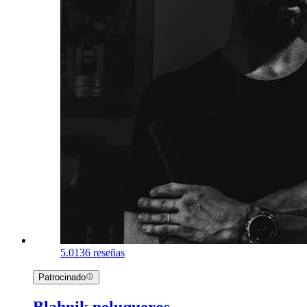
5.0
136 reseñas
Patrocinado
Blahnik peluqueros