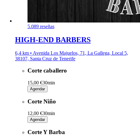
5.0
89 reseñas
HIGH-END BARBERS
6,4 km • Avenida Los Majuelos, 71, La Gallega, Local 5,
38107, Santa Cruz de Tenerife
Corte caballero
15,00 €
30min
Agendar
Corte Niño
12,00 €
30min
Agendar
Corte Y Barba