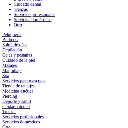
Cuidado dental
Trenzas
Servicios profesionales
Servicios domésticos
Otro
Peluquería
Barbería
Salón de uñas
Depilación
Cejas y pestañas
Cuidado de la piel
Masajes
Maquillaje
Spa
Servicios para mascotas
Tienda de tatuajes
Medicina estética
Piercing
Deporte y salud
Cuidado dental
Trenzas
Servicios profesionales
Servicios domésticos
Otro