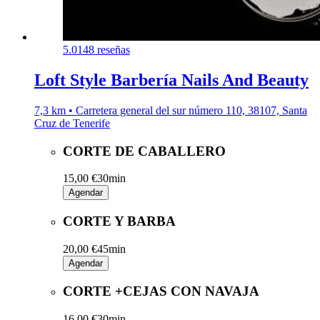
5.0
148 reseñas
Loft Style Barbería Nails And Beauty
7,3 km • Carretera general del sur número 110, 38107, Santa
Cruz de Tenerife
CORTE DE CABALLERO
15,00 €
30min
Agendar
CORTE Y BARBA
20,00 €
45min
Agendar
CORTE +CEJAS CON NAVAJA
16,00 €
30min