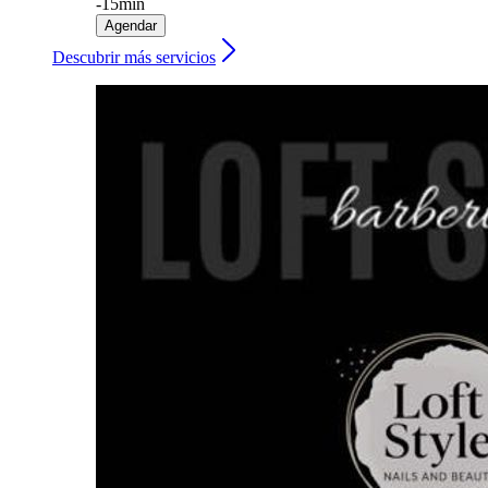
-
15min
Agendar
Descubrir más servicios