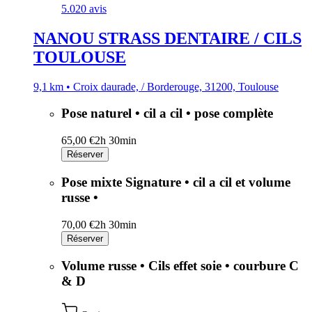
5.0
20 avis
NANOU STRASS DENTAIRE / CILS
TOULOUSE
9,1 km • Croix daurade, / Borderouge, 31200, Toulouse
Pose naturel • cil a cil • pose complète
65,00 €
2h 30min
Réserver
Pose mixte Signature • cil a cil et volume
russe •
70,00 €
2h 30min
Réserver
Volume russe • Cils effet soie • courbure C
& D