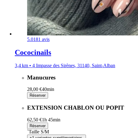
5.0
181 avis
Cococinails
3,4 km • 4 Impasse des Sirènes, 31140, Saint-Alban
Manucures
28,00 €
40min
Réserver
EXTENSION CHABLON OU POPIT
62,50 €
1h 45min
Réserver
`Taille S/M
+1 variantes supplémentaires.