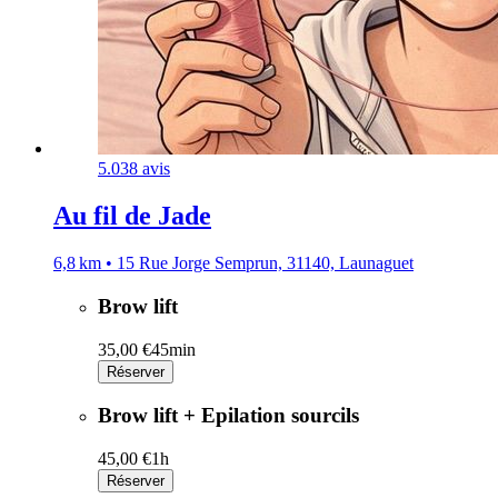
5.0
38 avis
Au fil de Jade
6,8 km • 15 Rue Jorge Semprun, 31140, Launaguet
Brow lift
35,00 €
45min
Réserver
Brow lift + Epilation sourcils
45,00 €
1h
Réserver