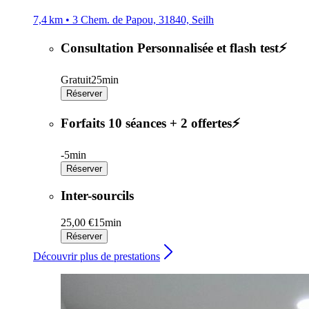
7,4 km • 3 Chem. de Papou, 31840, Seilh
Consultation Personnalisée et flash test⚡️
Gratuit
25min
Réserver
Forfaits 10 séances + 2 offertes⚡️
-
5min
Réserver
Inter-sourcils
25,00 €
15min
Réserver
Découvrir plus de prestations