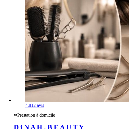
4.8
12 avis
Prestation à domicile
D i N A H . B E A U T Y