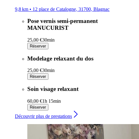
9,8 km • 12 place de Catalogne, 31700, Blagnac
Pose vernis semi-permanent
MANUCURIST
25,00 €
30min
Réserver
Modelage relaxant du dos
25,00 €
30min
Réserver
Soin visage relaxant
60,00 €
1h 15min
Réserver
Découvrir plus de prestations