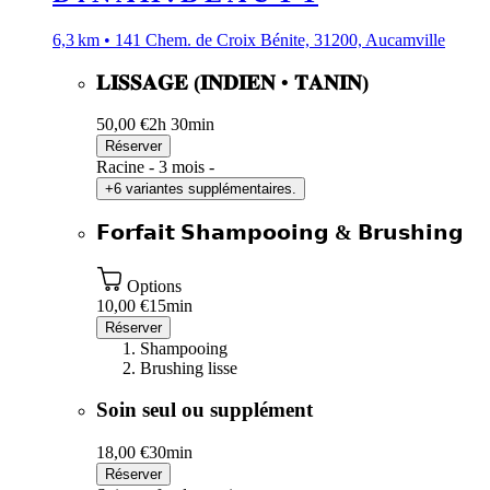
6,3 km • 141 Chem. de Croix Bénite, 31200, Aucamville
𝐋𝐈𝐒𝐒𝐀𝐆𝐄 (𝐈𝐍𝐃𝐈𝐄𝐍 • 𝐓𝐀𝐍𝐈𝐍)
50,00 €
2h 30min
Réserver
Racine - 3 mois -
+6 variantes supplémentaires.
𝗙𝗼𝗿𝗳𝗮𝗶𝘁 𝗦𝗵𝗮𝗺𝗽𝗼𝗼𝗶𝗻𝗴 & 𝗕𝗿𝘂𝘀𝗵𝗶𝗻𝗴
Options
10,00 €
15min
Réserver
Shampooing
Brushing lisse
Soin seul ou supplément
18,00 €
30min
Réserver