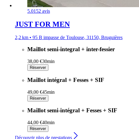
5.0
152 avis
JUST FOR MEN
2,2 km • 95 B impasse de Toulouse, 31150, Bruguières
Maillot semi-integral + inter-fessier
38,00 €
30min
Réserver
Maillot intégral + Fesses + SIF
49,00 €
45min
Réserver
Maillot semi-intégral + Fesses + SIF
44,00 €
40min
Réserver
Découvrir plus de prestations