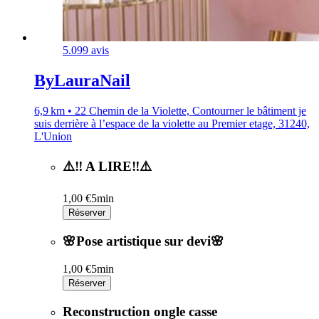
5.0
99 avis
ByLauraNail
6,9 km • 22 Chemin de la Violette, Contourner le bâtiment je
suis derrière à l’espace de la violette au Premier etage, 31240,
L'Union
⚠️‼️ A LIRE‼️⚠️
1,00 €
5min
Réserver
🌸Pose artistique sur devi🌸
1,00 €
5min
Réserver
Reconstruction ongle casse