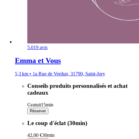
5.0
19 avis
Emma et Vous
5,3 km • 1a Rue de Verdun, 31790, Saint-Jory
Conseils produits personnalisés et achat
cadeaux
Gratuit
15min
Réserver
Le coup d'éclat (30min)
42,00 €
30min