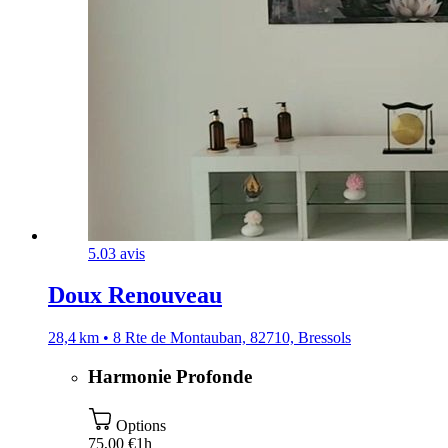
5.0
3 avis
Doux Renouveau
28,4 km • 8 Rte de Montauban, 82710, Bressols
Harmonie Profonde
Options
75,00 €
1h