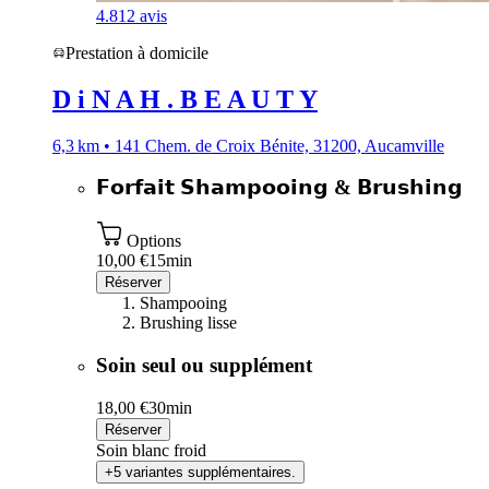
4.8
12 avis
Prestation à domicile
D i N A H . B E A U T Y
6,3 km • 141 Chem. de Croix Bénite, 31200, Aucamville
𝗙𝗼𝗿𝗳𝗮𝗶𝘁 𝗦𝗵𝗮𝗺𝗽𝗼𝗼𝗶𝗻𝗴 & 𝗕𝗿𝘂𝘀𝗵𝗶𝗻𝗴
Options
10,00 €
15min
Réserver
Shampooing
Brushing lisse
Soin seul ou supplément
18,00 €
30min
Réserver
Soin blanc froid
+5 variantes supplémentaires.