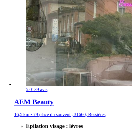
5.0
139 avis
AEM Beauty
16,5 km • 79 place du souvenir, 31660, Bessières
Epilation visage : lèvres