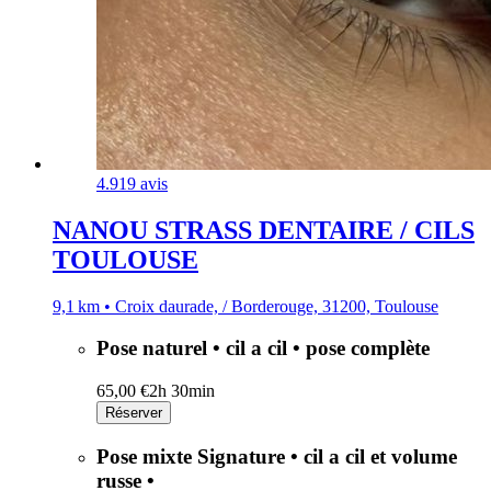
4.9
19 avis
NANOU STRASS DENTAIRE / CILS
TOULOUSE
9,1 km • Croix daurade, / Borderouge, 31200, Toulouse
Pose naturel • cil a cil • pose complète
65,00 €
2h 30min
Réserver
Pose mixte Signature • cil a cil et volume
russe •