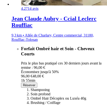
4.2
714 avis
Jean Claude Aubry - Ccial Leclerc
Rouffiac
9,3 km • Allée de Charlary, Centre commercial, 31180,
Rouffiac-Tolosan
Forfait Ombré hair et Soin - Cheveux
Courts
Prix le plus bas pratiqué ces 30 derniers jours avant la
remise : 96,00 €
Économisez jusqu'à 50%
96,00 €
48,00 €
1h 55min
Réserver
Shampooing
Soin profond
Ombré Hair Décoplex ou Luxéa 40g
Brushing / Coiffage