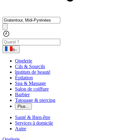
fr
Onglerie
Cils & Sourcils
Instituts de beauté
Épilation
Spa & Massage
Salon de coiffure
Barbier
Tatouage & piercing
Plus...
Santé & Bien-être
Services à domicile
Autre
Onglerie