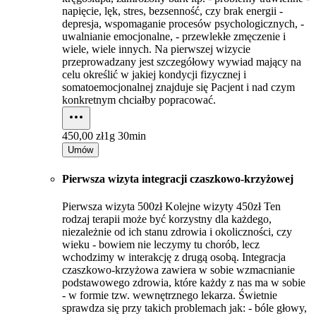
napięcie, lęk, stres, bezsenność, czy brak energii -
depresja, wspomaganie procesów psychologicznych, -
uwalnianie emocjonalne, - przewlekłe zmęczenie i
wiele, wiele innych. Na pierwszej wizycie
przeprowadzany jest szczegółowy wywiad mający na
celu określić w jakiej kondycji fizycznej i
somatoemocjonalnej znajduje się Pacjent i nad czym
konkretnym chciałby popracować.
450,00 zł
1g 30min
Umów
Pierwsza wizyta integracji czaszkowo-krzyżowej
Pierwsza wizyta 500zł Kolejne wizyty 450zł Ten
rodzaj terapii może być korzystny dla każdego,
niezależnie od ich stanu zdrowia i okoliczności, czy
wieku - bowiem nie leczymy tu chorób, lecz
wchodzimy w interakcję z drugą osobą. Integracja
czaszkowo-krzyżowa zawiera w sobie wzmacnianie
podstawowego zdrowia, które każdy z nas ma w sobie
- w formie tzw. wewnętrznego lekarza. Świetnie
sprawdza się przy takich problemach jak: - bóle głowy,