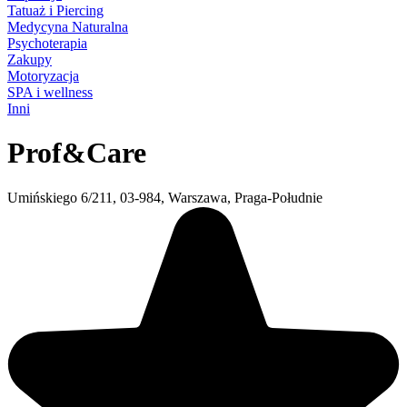
Tatuaż i Piercing
Medycyna Naturalna
Psychoterapia
Zakupy
Motoryzacja
SPA i wellness
Inni
Prof&Care
Umińskiego 6/211, 03-984, Warszawa, Praga-Południe