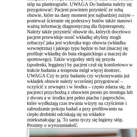
stóp na planktografie. UWAGA Do badania należy się
przygotować: Pacjent powinien przynieść ze sobą
obuwie, które na dany moment jest najbardziej zużyte –
ponieważ ścieranie się podeszwy butów także stanowi
ważną informację diagnostyczną dla fizjoterapeuty.
Należy także przynieść obuwie do, których docelowo
pacjent przewiduje nosić wkładkę abyśmy mogli
zobaczyć jaka jest wykrojka tego obuwia (wkładka
wewnętrzna) i jakiego typu będzie to but (inaczej się
profiluje wkładkę do buta eleganckiego a inaczej do
sportowego). Także wygodny strój się przyda
(spodenki, legginsy) by pacjent czuł się komfortowo w
trakcie badania a terapeuta mógł więcej dostrzec.
UWAGA Czy to przy badaniu czy wykonywaniu już
wkładek obuwie należy wcześniej przygotować –
oczyścić z zewnątrz i w środku – często zdarza się, że
pacjenci przychodzą z obuwiem prosto po treningu lub
z dworu a w środku jest pełno piachu i paprochów,
które wydłużają czas trwania wizyty na czyścienie i
zabrudzanie pokoju badań a przy profilowaniu na
ciepło drobinki odciskają się na wkładce
zniekształcając ją. To samo tyczy się higieny stóp.
Prosimy o wyrozumiałość.