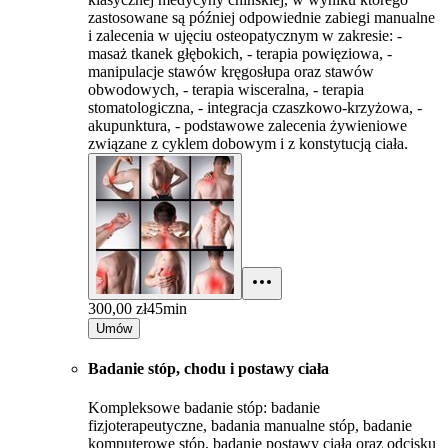
zastosowane są później odpowiednie zabiegi manualne
i zalecenia w ujęciu osteopatycznym w zakresie: -
masaż tkanek głębokich, - terapia powięziowa, -
manipulacje stawów kręgosłupa oraz stawów
obwodowych, - terapia wisceralna, - terapia
stomatologiczna, - integracja czaszkowo-krzyżowa, -
akupunktura, - podstawowe zalecenia żywieniowe
związane z cyklem dobowym i z konstytucją ciała.
300,00 zł
45min
Umów
Badanie stóp, chodu i postawy ciała
Kompleksowe badanie stóp: badanie
fizjoterapeutyczne, badania manualne stóp, badanie
komputerowe stóp, badanie postawy ciała oraz odcisku