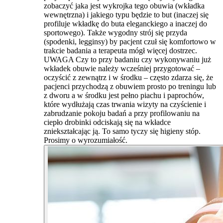
zobaczyć jaka jest wykrojka tego obuwia (wkładka
wewnętrzna) i jakiego typu będzie to but (inaczej się
profiluje wkładkę do buta eleganckiego a inaczej do
sportowego). Także wygodny strój się przyda
(spodenki, legginsy) by pacjent czuł się komfortowo w
trakcie badania a terapeuta mógł więcej dostrzec.
UWAGA Czy to przy badaniu czy wykonywaniu już
wkładek obuwie należy wcześniej przygotować –
oczyścić z zewnątrz i w środku – często zdarza się, że
pacjenci przychodzą z obuwiem prosto po treningu lub
z dworu a w środku jest pełno piachu i paprochów,
które wydłużają czas trwania wizyty na czyścienie i
zabrudzanie pokoju badań a przy profilowaniu na
ciepło drobinki odciskają się na wkładce
zniekształcając ją. To samo tyczy się higieny stóp.
Prosimy o wyrozumiałość.