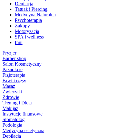
Depilacja
Tatuaż i Piercing
Medycyna Naturalna
Psychoterapia
Zakupy
Motoryzacja
SPA i wellness
Inni
Fryzjer
Barber shop
Salon Kosmetyczny
Paznokcie
Fizjoterapia
Brwi i rzęsy
Masaż
Zwierzaki
Zdrowie
Trening i Dieta
Makijaż
Instytucje finansowe
Stomatolog
Podologia
Medycyna estetyczna
Depilacja