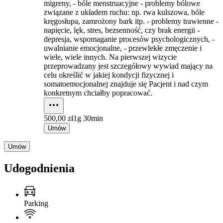
migreny, - bóle menstruacyjne - problemy bólowe
związane z układem ruchu: np. rwa kulszowa, bóle
kręgosłupa, zamrożony bark itp. - problemy trawienne -
napięcie, lęk, stres, bezsenność, czy brak energii -
depresja, wspomaganie procesów psychologicznych, -
uwalnianie emocjonalne, - przewlekłe zmęczenie i
wiele, wiele innych. Na pierwszej wizycie
przeprowadzany jest szczegółowy wywiad mający na
celu określić w jakiej kondycji fizycznej i
somatoemocjonalnej znajduje się Pacjent i nad czym
konkretnym chciałby popracować.
500,00 zł
1g 30min
Umów
Umów
Udogodnienia
Parking