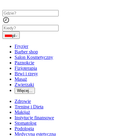
pl
Fryzjer
Barber shop
Salon Kosmetyczny
Paznokcie
Fizjoterapia
Brwi i rzęsy
Masaż
Zwierzaki
Więcej...
Zdrowie
Trening i Dieta
Makijaż
Instytucje finansowe
Stomatolog
Podologia
Medycyna estetyczna