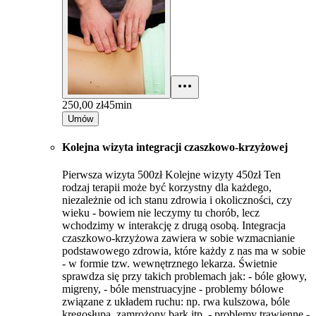
250,00 zł
45min
Umów
Kolejna wizyta integracji czaszkowo-krzyżowej
Pierwsza wizyta 500zł Kolejne wizyty 450zł Ten
rodzaj terapii może być korzystny dla każdego,
niezależnie od ich stanu zdrowia i okoliczności, czy
wieku - bowiem nie leczymy tu chorób, lecz
wchodzimy w interakcję z drugą osobą. Integracja
czaszkowo-krzyżowa zawiera w sobie wzmacnianie
podstawowego zdrowia, które każdy z nas ma w sobie
- w formie tzw. wewnętrznego lekarza. Świetnie
sprawdza się przy takich problemach jak: - bóle głowy,
migreny, - bóle menstruacyjne - problemy bólowe
związane z układem ruchu: np. rwa kulszowa, bóle
kręgosłupa, zamrożony bark itp. - problemy trawienne -