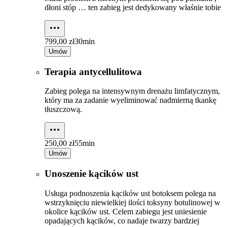
dłoni stóp … ten zabieg jest dedykowany właśnie tobie
799,00 zł
30min
Umów
Terapia antycellulitowa
Zabieg polega na intensywnym drenażu limfatycznym,
który ma za zadanie wyeliminować nadmierną tkankę
tłuszczową.
250,00 zł
55min
Umów
Unoszenie kącików ust
Usługa podnoszenia kącików ust botoksem polega na
wstrzyknięciu niewielkiej ilości toksyny botulinowej w
okolice kącików ust. Celem zabiegu jest uniesienie
opadających kącików, co nadaje twarzy bardziej