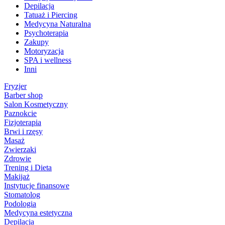
Depilacja
Tatuaż i Piercing
Medycyna Naturalna
Psychoterapia
Zakupy
Motoryzacja
SPA i wellness
Inni
Fryzjer
Barber shop
Salon Kosmetyczny
Paznokcie
Fizjoterapia
Brwi i rzęsy
Masaż
Zwierzaki
Zdrowie
Trening i Dieta
Makijaż
Instytucje finansowe
Stomatolog
Podologia
Medycyna estetyczna
Depilacja