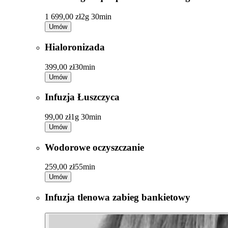
1 699,00 zł
2g 30min
Umów
Hialoronizada
399,00 zł
30min
Umów
Infuzja Łuszczyca
99,00 zł
1g 30min
Umów
Wodorowe oczyszczanie
259,00 zł
55min
Umów
Infuzja tlenowa zabieg bankietowy