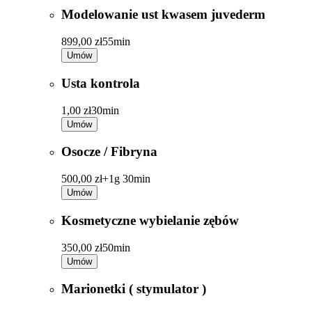
Modelowanie ust kwasem juvederm
899,00 zł
55min
Umów
Usta kontrola
1,00 zł
30min
Umów
Osocze / Fibryna
500,00 zł+
1g 30min
Umów
Kosmetyczne wybielanie zębów
350,00 zł
50min
Umów
Marionetki ( stymulator )