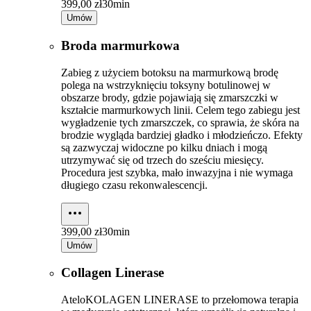
399,00 zł
30min
Umów
Broda marmurkowa
Zabieg z użyciem botoksu na marmurkową brodę
polega na wstrzyknięciu toksyny botulinowej w
obszarze brody, gdzie pojawiają się zmarszczki w
kształcie marmurkowych linii. Celem tego zabiegu jest
wygładzenie tych zmarszczek, co sprawia, że skóra na
brodzie wygląda bardziej gładko i młodzieńczo. Efekty
są zazwyczaj widoczne po kilku dniach i mogą
utrzymywać się od trzech do sześciu miesięcy.
Procedura jest szybka, mało inwazyjna i nie wymaga
długiego czasu rekonwalescencji.
399,00 zł
30min
Umów
Collagen Linerase
AteloKOLAGEN LINERASE to przełomowa terapia