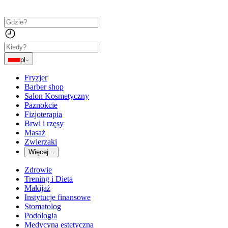
pl
Fryzjer
Barber shop
Salon Kosmetyczny
Paznokcie
Fizjoterapia
Brwi i rzęsy
Masaż
Zwierzaki
Więcej...
Zdrowie
Trening i Dieta
Makijaż
Instytucje finansowe
Stomatolog
Podologia
Medycyna estetyczna