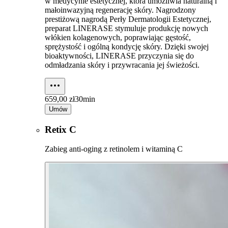
w medycynie estetycznej, która umożliwia naturalną i
małoinwazyjną regenerację skóry. Nagrodzony
prestiżową nagrodą Perły Dermatologii Estetycznej,
preparat LINERASE stymuluje produkcję nowych
włókien kolagenowych, poprawiając gęstość,
sprężystość i ogólną kondycję skóry. Dzięki swojej
bioaktywności, LINERASE przyczynia się do
odmładzania skóry i przywracania jej świeżości.
659,00 zł
30min
Umów
Retix C
Zabieg anti-oging z retinolem i witaminą C