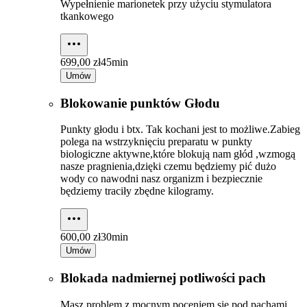
Wypełnienie marionetek przy użyciu stymulatora
tkankowego
699,00 zł
45min
Umów
Blokowanie punktów Głodu
Punkty głodu i btx. Tak kochani jest to możliwe.Zabieg
polega na wstrzyknięciu preparatu w punkty
biologiczne aktywne,które blokują nam głód ,wzmogą
nasze pragnienia,dzięki czemu będziemy pić dużo
wody co nawodni nasz organizm i bezpiecznie
będziemy traciły zbędne kilogramy.
600,00 zł
30min
Umów
Blokada nadmiernej potliwości pach
Masz problem z mocnym poceniem się pod pachami ,