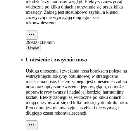
młodzieńczy i radosny wygląd. Efekty są zazwyczaj
widoczne po kilku dniach i utrzymują się przez kilka
miesięcy. Zabieg jest stosunkowo szybki, a klienci
zazwyczaj nie wymagają długiego czasu
rekonwalescencji.
299,00 zł
30min
Umów
Uniesienie i zwężenie nosa
Usługa unoszenia i zwężania nosa botoksem polega na
wstrzyknięciu toksyny botulinowej w strategiczne
miejsca na nosie. Celem zabiegu jest uniesienie czubka
nosa oraz optyczne zwężenie jego wyglądu, co może
poprawić rysy twarzy i nadać jej bardziej harmonijny
kształt. Efekty zabiegu są widoczne po kilku dniach i
mogą utrzymywać się od kilku miesięcy do około roku.
Procedura jest nieinwazyjna, szybka i nie wymaga
długiego czasu rekonwalescencji.