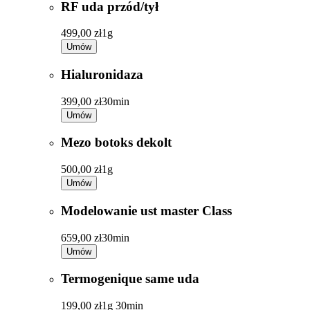
RF uda przód/tył
499,00 zł
1g
Umów
Hialuronidaza
399,00 zł
30min
Umów
Mezo botoks dekolt
500,00 zł
1g
Umów
Modelowanie ust master Class
659,00 zł
30min
Umów
Termogenique same uda
199,00 zł
1g 30min