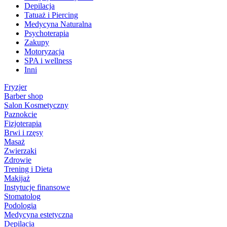
Depilacja
Tatuaż i Piercing
Medycyna Naturalna
Psychoterapia
Zakupy
Motoryzacja
SPA i wellness
Inni
Fryzjer
Barber shop
Salon Kosmetyczny
Paznokcie
Fizjoterapia
Brwi i rzęsy
Masaż
Zwierzaki
Zdrowie
Trening i Dieta
Makijaż
Instytucje finansowe
Stomatolog
Podologia
Medycyna estetyczna
Depilacja