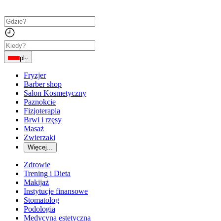
pl
Fryzjer
Barber shop
Salon Kosmetyczny
Paznokcie
Fizjoterapia
Brwi i rzęsy
Masaż
Zwierzaki
Więcej...
Zdrowie
Trening i Dieta
Makijaż
Instytucje finansowe
Stomatolog
Podologia
Medycyna estetyczna