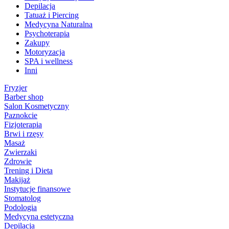
Depilacja
Tatuaż i Piercing
Medycyna Naturalna
Psychoterapia
Zakupy
Motoryzacja
SPA i wellness
Inni
Fryzjer
Barber shop
Salon Kosmetyczny
Paznokcie
Fizjoterapia
Brwi i rzęsy
Masaż
Zwierzaki
Zdrowie
Trening i Dieta
Makijaż
Instytucje finansowe
Stomatolog
Podologia
Medycyna estetyczna
Depilacja