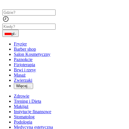
pl
Fryzjer
Barber shop
Salon Kosmetyczny
Paznokcie
Fizjoterapia
Brwi i rzęsy
Masaż
Zwierzaki
Więcej...
Zdrowie
Trening i Dieta
Makijaż
Instytucje finansowe
Stomatolog
Podologia
Medycyna estetyczna