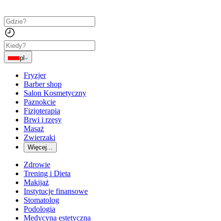
pl
Fryzjer
Barber shop
Salon Kosmetyczny
Paznokcie
Fizjoterapia
Brwi i rzęsy
Masaż
Zwierzaki
Więcej...
Zdrowie
Trening i Dieta
Makijaż
Instytucje finansowe
Stomatolog
Podologia
Medycyna estetyczna