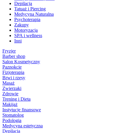
Depilacja
Tatuaż i Piercing
Medycyna Naturalna
Psychoterapia
Zakupy
Motoryzacja
SPA i wellness
Inni
Fryzjer
Barber shop
Salon Kosmetyczny
Paznokcie
Fizjoterapia
Brwi i rzęsy
Masaż
Zwierzaki
Zdrowie
Trening i Dieta
Makijaż
Instytucje finansowe
Stomatolog
Podologia
Medycyna estetyczna
Depilacja