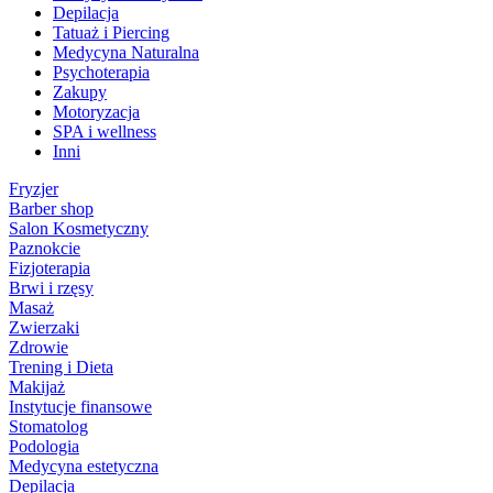
Depilacja
Tatuaż i Piercing
Medycyna Naturalna
Psychoterapia
Zakupy
Motoryzacja
SPA i wellness
Inni
Fryzjer
Barber shop
Salon Kosmetyczny
Paznokcie
Fizjoterapia
Brwi i rzęsy
Masaż
Zwierzaki
Zdrowie
Trening i Dieta
Makijaż
Instytucje finansowe
Stomatolog
Podologia
Medycyna estetyczna
Depilacja