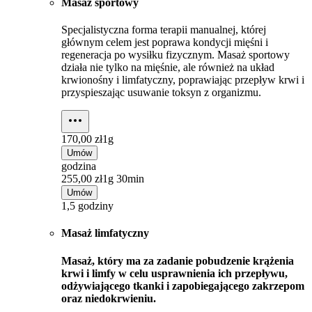
Masaż sportowy
Specjalistyczna forma terapii manualnej, której
głównym celem jest poprawa kondycji mięśni i
regeneracja po wysiłku fizycznym. Masaż sportowy
działa nie tylko na mięśnie, ale również na układ
krwionośny i limfatyczny, poprawiając przepływ krwi i
przyspieszając usuwanie toksyn z organizmu.
170,00 zł
1g
Umów
godzina
255,00 zł
1g 30min
Umów
1,5 godziny
Masaż limfatyczny
Masaż, który ma za zadanie pobudzenie krążenia
krwi i limfy w celu usprawnienia ich przepływu,
odżywiającego tkanki i zapobiegającego zakrzepom
oraz niedokrwieniu.