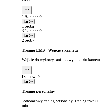
1 920,00 zł
40min
Umów
1 osoba
3 120,00 zł
40min
Umów
2 osoby
Trening EMS - Wejście z karnetu
Wejście do wykorzystania po wykupieniu karnetu.
Darmowa
40min
Umów
Trening personalny
Jednorazowy trening personalny. Trening trwa 60
minut.