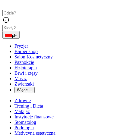
pl
Fryzjer
Barber shop
Salon Kosmetyczny
Paznokcie
Fizjoterapia
Brwi i rzęsy
Masaż
Zwierzaki
Więcej...
Zdrowie
Trening i Dieta
Makijaż
Instytucje finansowe
Stomatolog
Podologia
Medycyna estetyczna