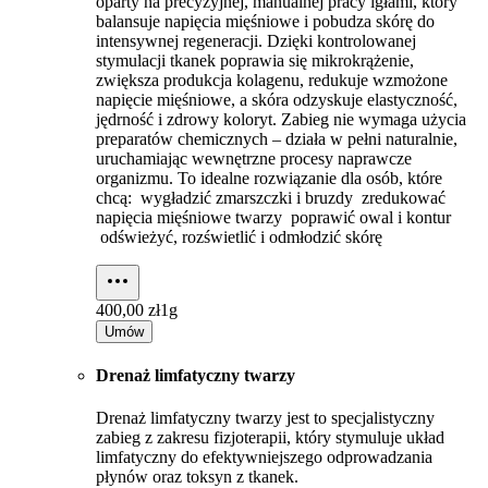
oparty na precyzyjnej, manualnej pracy igłami, który
balansuje napięcia mięśniowe i pobudza skórę do
intensywnej regeneracji. Dzięki kontrolowanej
stymulacji tkanek poprawia się mikrokrążenie,
zwiększa produkcja kolagenu, redukuje wzmożone
napięcie mięśniowe, a skóra odzyskuje elastyczność,
jędrność i zdrowy koloryt. Zabieg nie wymaga użycia
preparatów chemicznych – działa w pełni naturalnie,
uruchamiając wewnętrzne procesy naprawcze
organizmu. To idealne rozwiązanie dla osób, które
chcą: wygładzić zmarszczki i bruzdy zredukować
napięcia mięśniowe twarzy poprawić owal i kontur
odświeżyć, rozświetlić i odmłodzić skórę
400,00 zł
1g
Umów
Drenaż limfatyczny twarzy
Drenaż limfatyczny twarzy jest to specjalistyczny
zabieg z zakresu fizjoterapii, który stymuluje układ
limfatyczny do efektywniejszego odprowadzania
płynów oraz toksyn z tkanek.