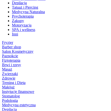
Depilacja
Tatuaż i Piercing
Medycyna Naturalna
Psychoterapia
Zakupy
Motoryzacja
SPA i wellness
Inni
Fryzjer
Barber shop
Salon Kosmetyczny
Paznokcie
Fizjoterapia
Brwi i rzęsy
Masaż
Zwierzaki
Zdrowie
Trening i Dieta
Makijaż
Instytucje finansowe
Stomatolog
Podologia
Medycyna estetyczna
Depilacja