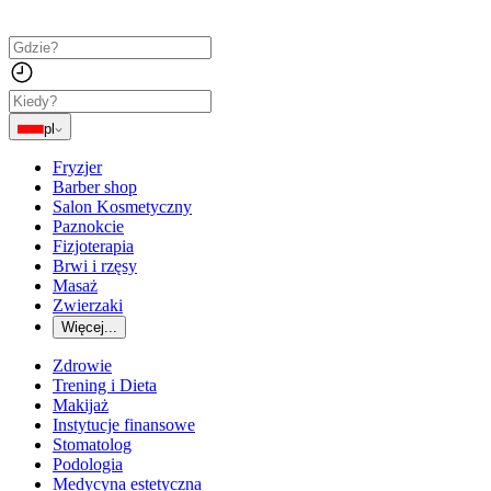
pl
Fryzjer
Barber shop
Salon Kosmetyczny
Paznokcie
Fizjoterapia
Brwi i rzęsy
Masaż
Zwierzaki
Więcej...
Zdrowie
Trening i Dieta
Makijaż
Instytucje finansowe
Stomatolog
Podologia
Medycyna estetyczna