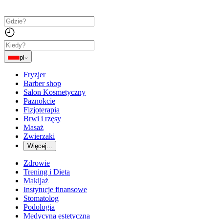
pl
Fryzjer
Barber shop
Salon Kosmetyczny
Paznokcie
Fizjoterapia
Brwi i rzęsy
Masaż
Zwierzaki
Więcej...
Zdrowie
Trening i Dieta
Makijaż
Instytucje finansowe
Stomatolog
Podologia
Medycyna estetyczna