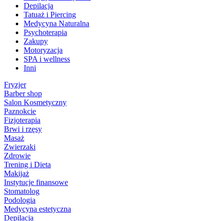
Depilacja
Tatuaż i Piercing
Medycyna Naturalna
Psychoterapia
Zakupy
Motoryzacja
SPA i wellness
Inni
Fryzjer
Barber shop
Salon Kosmetyczny
Paznokcie
Fizjoterapia
Brwi i rzęsy
Masaż
Zwierzaki
Zdrowie
Trening i Dieta
Makijaż
Instytucje finansowe
Stomatolog
Podologia
Medycyna estetyczna
Depilacja