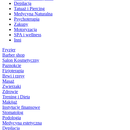
Depilacja
Tatuaż i Piercing
Medycyna Naturalna
Psychoterapia
Zakupy
Motoryzacja
SPA i wellness
Inni
Fryzjer
Barber shop
Salon Kosmetyczny
Paznokcie
Fizjoterapia
Brwi i rzęsy
Masaż
Zwierzaki
Zdrowie
Trening i Dieta
Makijaż
Instytucje finansowe
Stomatolog
Podologia
Medycyna estetyczna
Depilacja