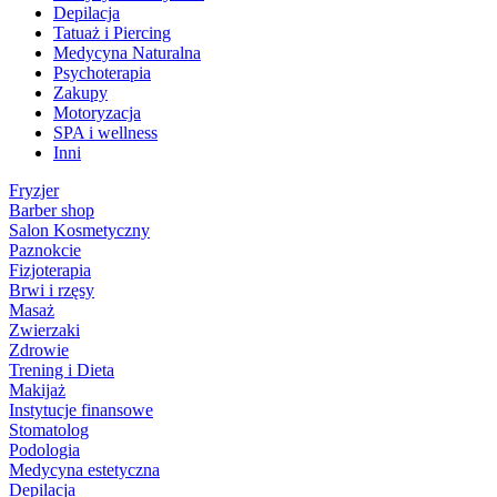
Depilacja
Tatuaż i Piercing
Medycyna Naturalna
Psychoterapia
Zakupy
Motoryzacja
SPA i wellness
Inni
Fryzjer
Barber shop
Salon Kosmetyczny
Paznokcie
Fizjoterapia
Brwi i rzęsy
Masaż
Zwierzaki
Zdrowie
Trening i Dieta
Makijaż
Instytucje finansowe
Stomatolog
Podologia
Medycyna estetyczna
Depilacja