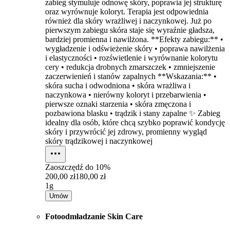
zabieg stymuluje odnowę skóry, poprawia jej strukturę
oraz wyrównuje koloryt. Terapia jest odpowiednia
również dla skóry wrażliwej i naczynkowej. Już po
pierwszym zabiegu skóra staje się wyraźnie gładsza,
bardziej promienna i nawilżona. **Efekty zabiegu:** •
wygładzenie i odświeżenie skóry • poprawa nawilżenia
i elastyczności • rozświetlenie i wyrównanie kolorytu
cery • redukcja drobnych zmarszczek • zmniejszenie
zaczerwienień i stanów zapalnych **Wskazania:** •
skóra sucha i odwodniona • skóra wrażliwa i
naczynkowa • nierówny koloryt i przebarwienia •
pierwsze oznaki starzenia • skóra zmęczona i
pozbawiona blasku • trądzik i stany zapalne ✨ Zabieg
idealny dla osób, które chcą szybko poprawić kondycję
skóry i przywrócić jej zdrowy, promienny wygląd
skóry trądzikowej i naczynkowej
Zaoszczędź do
10%
200,00 zł
180,00 zł
1g
Umów
Fotoodmładzanie Skin Care