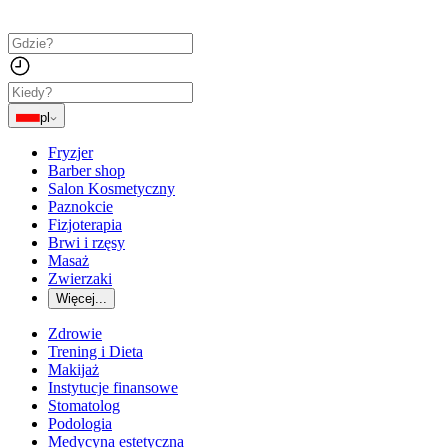
pl
Fryzjer
Barber shop
Salon Kosmetyczny
Paznokcie
Fizjoterapia
Brwi i rzęsy
Masaż
Zwierzaki
Więcej...
Zdrowie
Trening i Dieta
Makijaż
Instytucje finansowe
Stomatolog
Podologia
Medycyna estetyczna