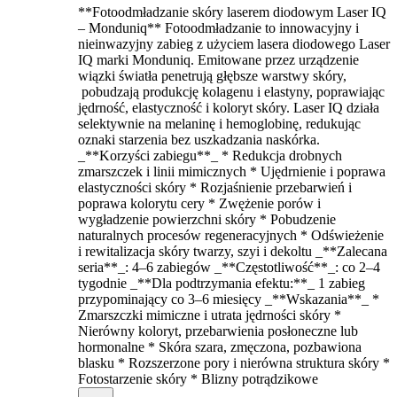
**Fotoodmładzanie skóry laserem diodowym Laser IQ
– Monduniq** Fotoodmładzanie to innowacyjny i
nieinwazyjny zabieg z użyciem lasera diodowego Laser
IQ marki Monduniq. Emitowane przez urządzenie
wiązki światła penetrują głębsze warstwy skóry,
pobudzają produkcję kolagenu i elastyny, poprawiając
jędrność, elastyczność i koloryt skóry. Laser IQ działa
selektywnie na melaninę i hemoglobinę, redukując
oznaki starzenia bez uszkadzania naskórka.
_**Korzyści zabiegu**_ * Redukcja drobnych
zmarszczek i linii mimicznych * Ujędrnienie i poprawa
elastyczności skóry * Rozjaśnienie przebarwień i
poprawa kolorytu cery * Zwężenie porów i
wygładzenie powierzchni skóry * Pobudzenie
naturalnych procesów regeneracyjnych * Odświeżenie
i rewitalizacja skóry twarzy, szyi i dekoltu _**Zalecana
seria**_: 4–6 zabiegów _**Częstotliwość**_: co 2–4
tygodnie _**Dla podtrzymania efektu:**_ 1 zabieg
przypominający co 3–6 miesięcy _**Wskazania**_ *
Zmarszczki mimiczne i utrata jędrności skóry *
Nierówny koloryt, przebarwienia posłoneczne lub
hormonalne * Skóra szara, zmęczona, pozbawiona
blasku * Rozszerzone pory i nierówna struktura skóry *
Fotostarzenie skóry * Blizny potrądzikowe