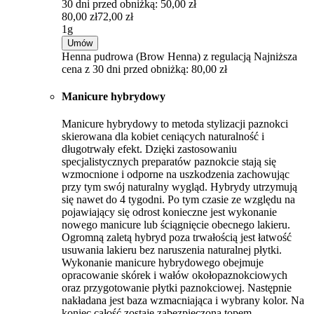
30 dni przed obniżką: 50,00 zł
80,00 zł
72,00 zł
1g
Umów
Henna pudrowa (Brow Henna) z regulacją
Najniższa
cena z 30 dni przed obniżką: 80,00 zł
Manicure hybrydowy
Manicure hybrydowy to metoda stylizacji paznokci
skierowana dla kobiet ceniących naturalność i
długotrwały efekt. Dzięki zastosowaniu
specjalistycznych preparatów paznokcie stają się
wzmocnione i odporne na uszkodzenia zachowując
przy tym swój naturalny wygląd. Hybrydy utrzymują
się nawet do 4 tygodni. Po tym czasie ze względu na
pojawiający się odrost konieczne jest wykonanie
nowego manicure lub ściągnięcie obecnego lakieru.
Ogromną zaletą hybryd poza trwałością jest łatwość
usuwania lakieru bez naruszenia naturalnej płytki.
Wykonanie manicure hybrydowego obejmuje
opracowanie skórek i wałów okołopaznokciowych
oraz przygotowanie płytki paznokciowej. Następnie
nakładana jest baza wzmacniająca i wybrany kolor. Na
koniec całość zostaje zabezpieczona topem