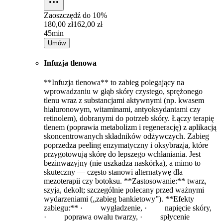
Zaoszczędź do
10%
180,00 zł
162,00 zł
45min
Umów
Infuzja tlenowa
**Infuzja tlenowa** to zabieg polegający na
wprowadzaniu w głąb skóry czystego, sprężonego
tlenu wraz z substancjami aktywnymi (np. kwasem
hialuronowym, witaminami, antyoksydantami czy
retinolem), dobranymi do potrzeb skóry. Łączy terapię
tlenem (poprawia metabolizm i regenerację) z aplikacją
skoncentrowanych składników odżywczych. Zabieg
poprzedza peeling enzymatyczny i oksybrazja, które
przygotowują skórę do lepszego wchłaniania. Jest
bezinwazyjny (nie uszkadza naskórka), a mimo to
skuteczny — często stanowi alternatywę dla
mezoterapii czy botoksu. **Zastosowanie:** twarz,
szyja, dekolt; szczególnie polecany przed ważnymi
wydarzeniami („zabieg bankietowy”). **Efekty
zabiegu:** · wygładzenie, · napięcie skóry,
· poprawa owalu twarzy, · spłycenie