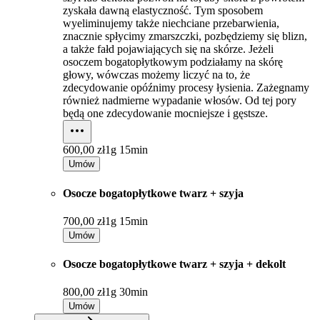
zyskała dawną elastyczność. Tym sposobem
wyeliminujemy także niechciane przebarwienia,
znacznie spłycimy zmarszczki, pozbędziemy się blizn,
a także fałd pojawiających się na skórze. Jeżeli
osoczem bogatopłytkowym podziałamy na skórę
głowy, wówczas możemy liczyć na to, że
zdecydowanie opóźnimy procesy łysienia. Zażegnamy
również nadmierne wypadanie włosów. Od tej pory
będą one zdecydowanie mocniejsze i gęstsze.
600,00 zł
1g 15min
Umów
Osocze bogatopłytkowe twarz + szyja
700,00 zł
1g 15min
Umów
Osocze bogatopłytkowe twarz + szyja + dekolt
800,00 zł
1g 30min
Umów