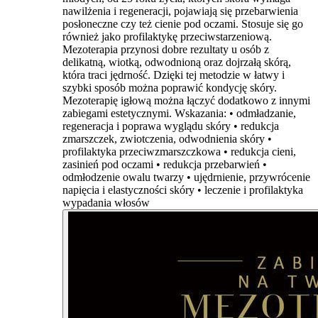
nawilżenia i regeneracji, pojawiają się przebarwienia
posłoneczne czy też cienie pod oczami. Stosuje się go
również jako profilaktykę przeciwstarzeniową.
Mezoterapia przynosi dobre rezultaty u osób z
delikatną, wiotką, odwodnioną oraz dojrzałą skórą,
która traci jędrność. Dzięki tej metodzie w łatwy i
szybki sposób można poprawić kondycję skóry.
Mezoterapię igłową można łączyć dodatkowo z innymi
zabiegami estetycznymi. Wskazania: • odmładzanie,
regeneracja i poprawa wyglądu skóry • redukcja
zmarszczek, zwiotczenia, odwodnienia skóry •
profilaktyka przeciwzmarszczkowa • redukcja cieni,
zasinień pod oczami • redukcja przebarwień •
odmłodzenie owalu twarzy • ujędrnienie, przywrócenie
napięcia i elastyczności skóry • leczenie i profilaktyka
wypadania włosów