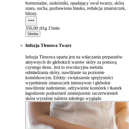
hormonalne, zaskórniki, opadający owal twarzy, skóra
szara, sucha, pozbawiona blasku, redukcja zmarszczek,
blizny.
350,00 zł
1g 15min
Umów
Infuzja Tlenowa Twarz
Infuzja Tlenowa oparta jest na wtłaczaniu preparatów
aktywnych do głebokich warstw skóry za pomocą
czystego tlenu. Jest to rewolucyjna metoda
odmładzania skóry, nawilżanie na poziomie
komórkowym. Efekty: zwiększenie sprężystości
wypełnienie zmarszczek intensywne i głebokie
nawilżenie natlenienie, odżywienie komórek i tkanek
łagodzenie podrażnień zmniejszenie zaczerwienień
skóra wyraźnie nabiera młodego wyglądu