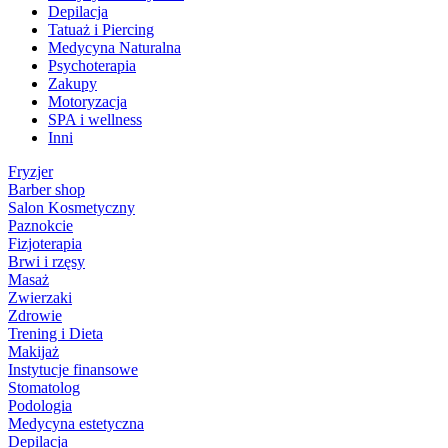
Depilacja
Tatuaż i Piercing
Medycyna Naturalna
Psychoterapia
Zakupy
Motoryzacja
SPA i wellness
Inni
Fryzjer
Barber shop
Salon Kosmetyczny
Paznokcie
Fizjoterapia
Brwi i rzęsy
Masaż
Zwierzaki
Zdrowie
Trening i Dieta
Makijaż
Instytucje finansowe
Stomatolog
Podologia
Medycyna estetyczna
Depilacja