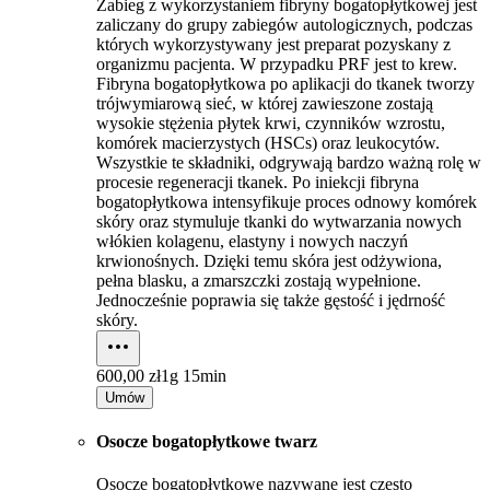
Zabieg z wykorzystaniem fibryny bogatopłytkowej jest
zaliczany do grupy zabiegów autologicznych, podczas
których wykorzystywany jest preparat pozyskany z
organizmu pacjenta. W przypadku PRF jest to krew.
Fibryna bogatopłytkowa po aplikacji do tkanek tworzy
trójwymiarową sieć, w której zawieszone zostają
wysokie stężenia płytek krwi, czynników wzrostu,
komórek macierzystych (HSCs) oraz leukocytów.
Wszystkie te składniki, odgrywają bardzo ważną rolę w
procesie regeneracji tkanek. Po iniekcji fibryna
bogatopłytkowa intensyfikuje proces odnowy komórek
skóry oraz stymuluje tkanki do wytwarzania nowych
włókien kolagenu, elastyny i nowych naczyń
krwionośnych. Dzięki temu skóra jest odżywiona,
pełna blasku, a zmarszczki zostają wypełnione.
Jednocześnie poprawia się także gęstość i jędrność
skóry.
600,00 zł
1g 15min
Umów
Osocze bogatopłytkowe twarz
Osocze bogatopłytkowe nazywane jest często