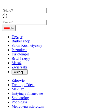
pl
Fryzjer
Barber shop
Salon Kosmetyczny
Paznokcie
Fizjoterapia
Brwi i rzęsy
Masaż
Zwierzaki
Więcej...
Zdrowie
Trening i Dieta
Makijaż
Instytucje finansowe
Stomatolog
Podologia
Medycyna estetyczna