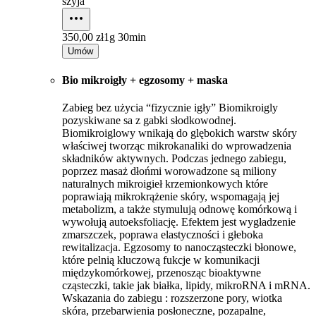
szyja
350,00 zł
1g 30min
Umów
Bio mikroigły + egzosomy + maska
Zabieg bez użycia “fizycznie igły” Biomikroigly
pozyskiwane sa z gabki słodkowodnej.
Biomikroiglowy wnikają do glębokich warstw skóry
właściwej tworząc mikrokanaliki do wprowadzenia
składników aktywnych. Podczas jednego zabiegu,
poprzez masaż dłońmi worowadzone są miliony
naturalnych mikroigieł krzemionkowych które
poprawiają mikrokrążenie skóry, wspomagają jej
metabolizm, a także stymulują odnowę komórkową i
wywołują autoeksfoliację. Efektem jest wygładzenie
zmarszczek, poprawa elastyczności i głeboka
rewitalizacja. Egzosomy to nanocząsteczki błonowe,
które pelnią kluczową fukcje w komunikacji
międzykomórkowej, przenosząc bioaktywne
cząsteczki, takie jak białka, lipidy, mikroRNA i mRNA.
Wskazania do zabiegu : rozszerzone pory, wiotka
skóra, przebarwienia posłoneczne, pozapalne,