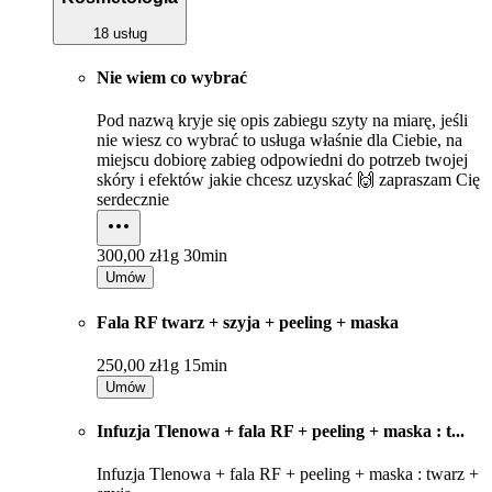
18 usług
Nie wiem co wybrać
Pod nazwą kryje się opis zabiegu szyty na miarę, jeśli
nie wiesz co wybrać to usługa właśnie dla Ciebie, na
miejscu dobiorę zabieg odpowiedni do potrzeb twojej
skóry i efektów jakie chcesz uzyskać 🙌 zapraszam Cię
serdecznie
300,00 zł
1g 30min
Umów
Fala RF twarz + szyja + peeling + maska
250,00 zł
1g 15min
Umów
Infuzja Tlenowa + fala RF + peeling + maska : t...
Infuzja Tlenowa + fala RF + peeling + maska : twarz +