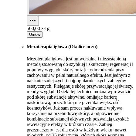
500,00 zł
1g
Umów
Mezoterapia igłowa (Okolice oczu)
Mezoterapia igłowa jest uniwersalną i niezastąpioną
metodą stosowaną do szybkiej i skutecznej regeneracji i
poprawy wyglądu skóry oraz jej odmłodzenia przy
zachowaniu w pełni naturalnego efektu. Jest jednym z
najskuteczniejszych i najpopularniejszych zabiegów
estetycznych. Pielęgnuje skórę przywracając jej świeży,
młody wygląd. Dzięki tej technice można wprowadzić
pod skórę substancje aktywne, omijając barierę
naskórkową, przez którą nie przenika większość
kosmetyków. Już sam proces nakłuwania wpływa
korzystnie na przebudowę skóry, a odpowiednie
kombinacje substancji aktywnych pozwalają uzyskać
rewelacyjne efekty w krótkim czasie. Zabieg
przeznaczony jest dla osób w każdym wieku, nawet
młodych, od 25 roku życia, których skóra wymaga