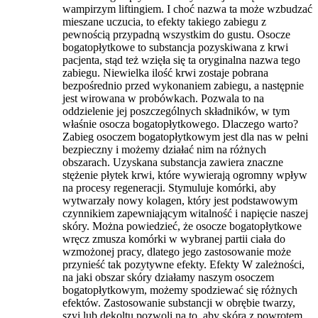
wampirzym liftingiem. I choć nazwa ta może wzbudzać
mieszane uczucia, to efekty takiego zabiegu z
pewnością przypadną wszystkim do gustu. Osocze
bogatopłytkowe to substancja pozyskiwana z krwi
pacjenta, stąd też wzięła się ta oryginalna nazwa tego
zabiegu. Niewielka ilość krwi zostaje pobrana
bezpośrednio przed wykonaniem zabiegu, a następnie
jest wirowana w probówkach. Pozwala to na
oddzielenie jej poszczególnych składników, w tym
właśnie osocza bogatopłytkowego. Dlaczego warto?
Zabieg osoczem bogatopłytkowym jest dla nas w pełni
bezpieczny i możemy działać nim na różnych
obszarach. Uzyskana substancja zawiera znaczne
stężenie płytek krwi, które wywierają ogromny wpływ
na procesy regeneracji. Stymuluje komórki, aby
wytwarzały nowy kolagen, który jest podstawowym
czynnikiem zapewniającym witalność i napięcie naszej
skóry. Można powiedzieć, że osocze bogatopłytkowe
wręcz zmusza komórki w wybranej partii ciała do
wzmożonej pracy, dlatego jego zastosowanie może
przynieść tak pozytywne efekty. Efekty W zależności,
na jaki obszar skóry działamy naszym osoczem
bogatopłytkowym, możemy spodziewać się różnych
efektów. Zastosowanie substancji w obrębie twarzy,
szyi lub dekoltu pozwoli na to, aby skóra z powrotem