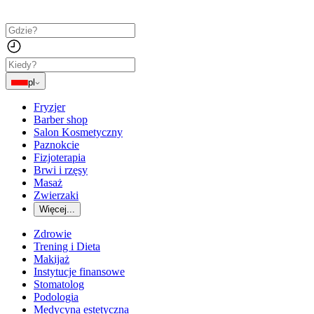
pl
Fryzjer
Barber shop
Salon Kosmetyczny
Paznokcie
Fizjoterapia
Brwi i rzęsy
Masaż
Zwierzaki
Więcej...
Zdrowie
Trening i Dieta
Makijaż
Instytucje finansowe
Stomatolog
Podologia
Medycyna estetyczna