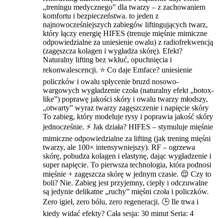
„treningu medycznego” dla twarzy – z zachowaniem
komfortu i bezpieczeństwa. to jeden z
najnowocześniejszych zabiegów liftingujących twarz,
który łączy energię HIFES (trenuje mięśnie mimiczne
odpowiedzialne za uniesienie owalu) z radiofrekwencją
(zagęszcza kolagen i wygładza skórę). Efekt?
Naturalny lifting bez wkłuć, opuchnięcia i
rekonwalescencji. ⭐ Co daje Emface? uniesienie
policzków i owalu spłycenie bruzd nosowo-
wargowych wygładzenie czoła (naturalny efekt „botox-
like”) poprawę jakości skóry i owalu twarzy młodszy,
„otwarty” wyraz twarzy zagęszczenie i napięcie skóry
To zabieg, który modeluje rysy i poprawia jakość skóry
jednocześnie. ⚡ Jak działa? HIFES – stymuluje mięśnie
mimiczne odpowiedzialne za lifting (jak trening mięśni
twarzy, ale 100× intensywniejszy). RF – ogrzewa
skórę, pobudza kolagen i elastynę, dając wygładzenie i
super napięcie. To pierwsza technologia, która podnosi
mięśnie + zagęszcza skórę w jednym czasie. 😌 Czy to
boli? Nie. Zabieg jest przyjemny, ciepły i odczuwalne
są jedynie delikatne „ruchy” mięśni czoła i policzków.
Zero igieł, zero bólu, zero regeneracji. 🕒 Ile trwa i
kiedy widać efekty? Cała sesja: 30 minut Seria: 4