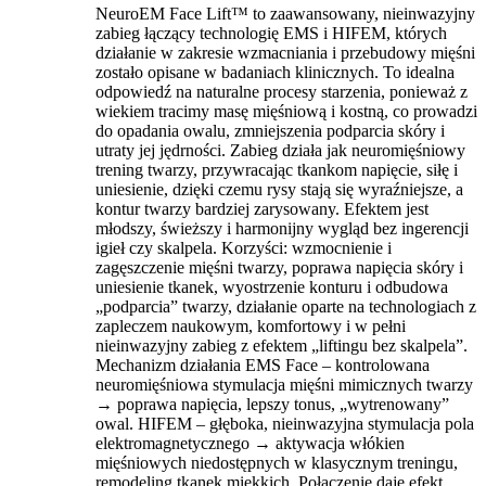
NeuroEM Face Lift™ to zaawansowany, nieinwazyjny
zabieg łączący technologię EMS i HIFEM, których
działanie w zakresie wzmacniania i przebudowy mięśni
zostało opisane w badaniach klinicznych. To idealna
odpowiedź na naturalne procesy starzenia, ponieważ z
wiekiem tracimy masę mięśniową i kostną, co prowadzi
do opadania owalu, zmniejszenia podparcia skóry i
utraty jej jędrności. Zabieg działa jak neuromięśniowy
trening twarzy, przywracając tkankom napięcie, siłę i
uniesienie, dzięki czemu rysy stają się wyraźniejsze, a
kontur twarzy bardziej zarysowany. Efektem jest
młodszy, świeższy i harmonijny wygląd bez ingerencji
igieł czy skalpela. Korzyści: wzmocnienie i
zagęszczenie mięśni twarzy, poprawa napięcia skóry i
uniesienie tkanek, wyostrzenie konturu i odbudowa
„podparcia” twarzy, działanie oparte na technologiach z
zapleczem naukowym, komfortowy i w pełni
nieinwazyjny zabieg z efektem „liftingu bez skalpela”.
Mechanizm działania EMS Face – kontrolowana
neuromięśniowa stymulacja mięśni mimicznych twarzy
→ poprawa napięcia, lepszy tonus, „wytrenowany”
owal. HIFEM – głęboka, nieinwazyjna stymulacja pola
elektromagnetycznego → aktywacja włókien
mięśniowych niedostępnych w klasycznym treningu,
remodeling tkanek miękkich. Połączenie daje efekt