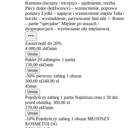
Ramiona (bicepsy / tricepsy) – ujędrnienie, rzeźba
Plecy dolne (lędźwiowy) – wzmocnienie, poprawa
postawy Łydki – napięcie i wzmocnienie mięśni Talia /
boczki – wysmuklenie, zarysowanie linii talii ✨ Bonus
– partie “specjalne” Mięśnie po urazach /
dysproporcjach – wyrównanie siły mięśniowej
Zaoszczędź do
20%
4 000,00 zł
45min
Umów
Pakiet 20 zabiegów 1 partia
150,00 zł
45min
Umów
-50% pierwszy zabieg 1 obszar
300,00 zł
240,00 zł
45min
Umów
Pojedyńczy zabieg 1 partia
Najniższa cena z 30 dni
przed obniżką: 300,00 zł
270,00 zł
45min
Umów
-10% Pojedyńczy zabieg 1 obszar MŁODSZY
KOSMETOLOG