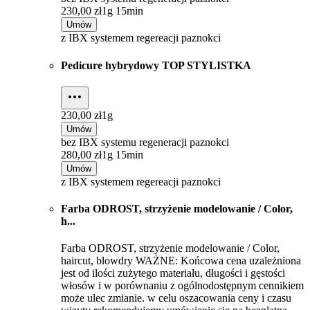
230,00 zł
1g 15min
Umów
z IBX systemem regereacji paznokci
Pedicure hybrydowy TOP STYLISTKA
230,00 zł
1g
Umów
bez IBX systemu regeneracji paznokci
280,00 zł
1g 15min
Umów
z IBX systemem regereacji paznokci
Farba ODROST, strzyżenie modelowanie / Color,
h...
Farba ODROST, strzyżenie modelowanie / Color,
haircut, blowdry WAŻNE: Końcowa cena uzależniona
jest od ilości zużytego materiału, długości i gęstości
włosów i w porównaniu z ogólnodostępnym cennikiem
może ulec zmianie. w celu oszacowania ceny i czasu