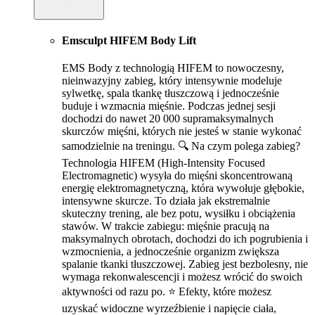
Emsculpt HIFEM Body Lift
EMS Body z technologią HIFEM to nowoczesny,
nieinwazyjny zabieg, który intensywnie modeluje
sylwetkę, spala tkankę tłuszczową i jednocześnie
buduje i wzmacnia mięśnie. Podczas jednej sesji
dochodzi do nawet 20 000 supramaksymalnych
skurczów mięśni, których nie jesteś w stanie wykonać
samodzielnie na treningu. 🔍 Na czym polega zabieg?
Technologia HIFEM (High-Intensity Focused
Electromagnetic) wysyła do mięśni skoncentrowaną
energię elektromagnetyczną, która wywołuje głębokie,
intensywne skurcze. To działa jak ekstremalnie
skuteczny trening, ale bez potu, wysiłku i obciążenia
stawów. W trakcie zabiegu: mięśnie pracują na
maksymalnych obrotach, dochodzi do ich pogrubienia i
wzmocnienia, a jednocześnie organizm zwiększa
spalanie tkanki tłuszczowej. Zabieg jest bezbolesny, nie
wymaga rekonwalescencji i możesz wrócić do swoich
aktywności od razu po. ⭐ Efekty, które możesz
uzyskać widoczne wyrzeźbienie i napięcie ciała,