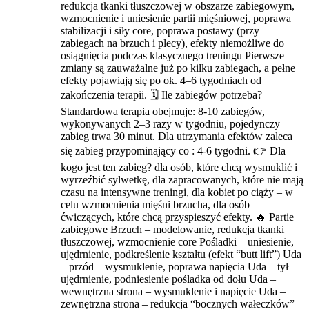
redukcja tkanki tłuszczowej w obszarze zabiegowym,
wzmocnienie i uniesienie partii mięśniowej, poprawa
stabilizacji i siły core, poprawa postawy (przy
zabiegach na brzuch i plecy), efekty niemożliwe do
osiągnięcia podczas klasycznego treningu Pierwsze
zmiany są zauważalne już po kilku zabiegach, a pełne
efekty pojawiają się po ok. 4–6 tygodniach od
zakończenia terapii. 🗓️ Ile zabiegów potrzeba?
Standardowa terapia obejmuje: 8-10 zabiegów,
wykonywanych 2–3 razy w tygodniu, pojedynczy
zabieg trwa 30 minut. Dla utrzymania efektów zaleca
się zabieg przypominający co : 4-6 tygodni. 👉 Dla
kogo jest ten zabieg? dla osób, które chcą wysmuklić i
wyrzeźbić sylwetkę, dla zapracowanych, które nie mają
czasu na intensywne treningi, dla kobiet po ciąży – w
celu wzmocnienia mięśni brzucha, dla osób
ćwiczących, które chcą przyspieszyć efekty. 🔥 Partie
zabiegowe Brzuch – modelowanie, redukcja tkanki
tłuszczowej, wzmocnienie core Pośladki – uniesienie,
ujędrnienie, podkreślenie kształtu (efekt “butt lift”) Uda
– przód – wysmuklenie, poprawa napięcia Uda – tył –
ujędrnienie, podniesienie pośladka od dołu Uda –
wewnętrzna strona – wysmuklenie i napięcie Uda –
zewnętrzna strona – redukcja “bocznych wałeczków”