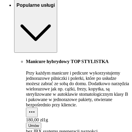
Popularne usługi
Manicure hybrydowy TOP STYLISTKA
Przy każdym manicure i pedicure wykorzystujemy
jednorazowe pilniczki i polerki, które po usłudze
możesz zabrać ze sobą do domu. Dodatkowo narzędzia
wielorazowe jak np. cążki, frezy, kopytka, są
sterylizowane w autoklawie stomatologicznym klasy B
i pakowane w jednorazowe pakiety, otwierane
bezpośrednio przy kliencie.
180,00 zł
1g
Umów
bez IBX systemu regeneracji paznokci