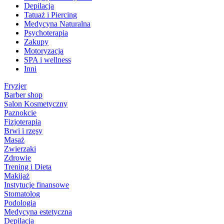
Depilacja
Tatuaż i Piercing
Medycyna Naturalna
Psychoterapia
Zakupy
Motoryzacja
SPA i wellness
Inni
Fryzjer
Barber shop
Salon Kosmetyczny
Paznokcie
Fizjoterapia
Brwi i rzęsy
Masaż
Zwierzaki
Zdrowie
Trening i Dieta
Makijaż
Instytucje finansowe
Stomatolog
Podologia
Medycyna estetyczna
Depilacja