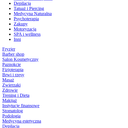
Depilacja
Tatuaż i Piercing
Medycyna Naturalna
Psychoterapia
Zakupy
Motoryzacja
SPA i wellness
Inni
Fryzjer
Barber shop
Salon Kosmetyczny
Paznokcie
Fizjoterapia
Brwi i rzęsy
Masaż
Zwierzaki
Zdrowie
Trening i Dieta
Makijaż
Instytucje finansowe
Stomatolog
Podologia
Medycyna estetyczna
Depilacja