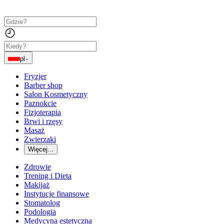
pl
Fryzjer
Barber shop
Salon Kosmetyczny
Paznokcie
Fizjoterapia
Brwi i rzęsy
Masaż
Zwierzaki
Więcej...
Zdrowie
Trening i Dieta
Makijaż
Instytucje finansowe
Stomatolog
Podologia
Medycyna estetyczna