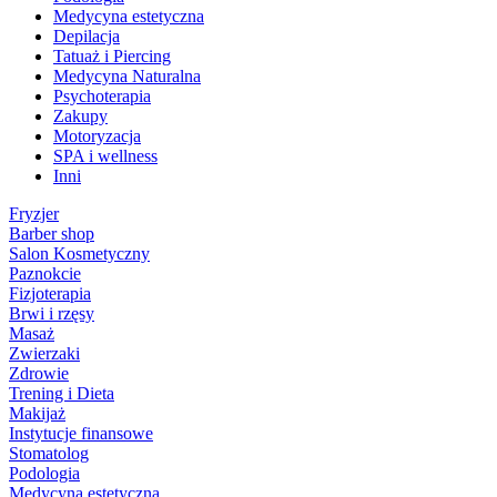
Medycyna estetyczna
Depilacja
Tatuaż i Piercing
Medycyna Naturalna
Psychoterapia
Zakupy
Motoryzacja
SPA i wellness
Inni
Fryzjer
Barber shop
Salon Kosmetyczny
Paznokcie
Fizjoterapia
Brwi i rzęsy
Masaż
Zwierzaki
Zdrowie
Trening i Dieta
Makijaż
Instytucje finansowe
Stomatolog
Podologia
Medycyna estetyczna