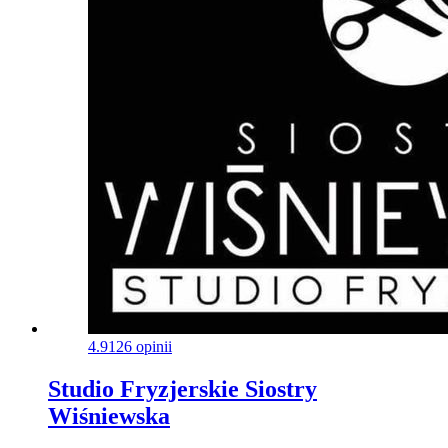
4.9
126 opinii
Studio Fryzjerskie Siostry
Wiśniewska