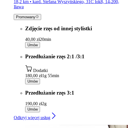
18,2 km • kard. Stefana Wyszyńskiego, 31C lok8, 14-200,
Iława
Promowany
Zdjęcie rzęs od innej stylistki
40,00 zł
20min
Umów
Przedłużanie rzęs 2:1 /3:1
Dodatki
180,00 zł
1g 55min
Umów
Przedłużanie rzęs 3:1
190,00 zł
2g
Umów
Odkryj więcej usług