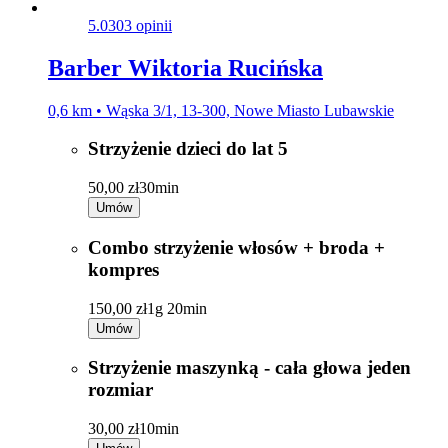
5.0
303 opinii
Barber Wiktoria Rucińska
0,6 km • Wąska 3/1, 13-300, Nowe Miasto Lubawskie
Strzyżenie dzieci do lat 5
50,00 zł
30min
Umów
Combo strzyżenie włosów + broda +
kompres
150,00 zł
1g 20min
Umów
Strzyżenie maszynką - cała głowa jeden
rozmiar
30,00 zł
10min