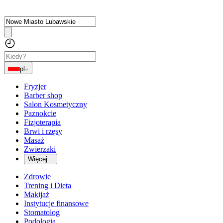
pl
Fryzjer
Barber shop
Salon Kosmetyczny
Paznokcie
Fizjoterapia
Brwi i rzęsy
Masaż
Zwierzaki
Więcej...
Zdrowie
Trening i Dieta
Makijaż
Instytucje finansowe
Stomatolog
Podologia