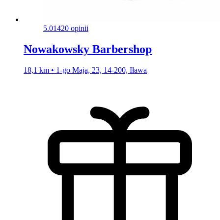
5.0
1420 opinii
Nowakowsky Barbershop
18,1 km • 1-go Maja, 23, 14-200, Iława