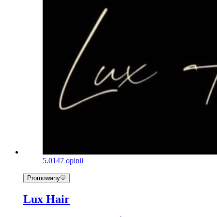
5.0
147 opinii
Promowany
Lux Hair