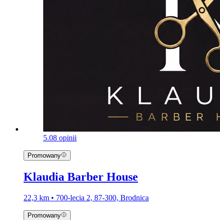
5.0
8 opinii
Promowany
Klaudia Barber House
22,3 km • 700-lecia 2, 87-300, Brodnica
Promowany