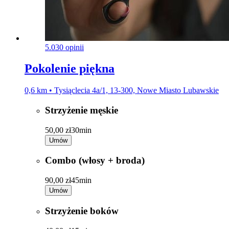
5.0
30 opinii
Pokolenie piękna
0,6 km • Tysiąclecia 4a/1, 13-300, Nowe Miasto Lubawskie
Strzyżenie męskie
50,00 zł
30min
Umów
Combo (włosy + broda)
90,00 zł
45min
Umów
Strzyżenie boków