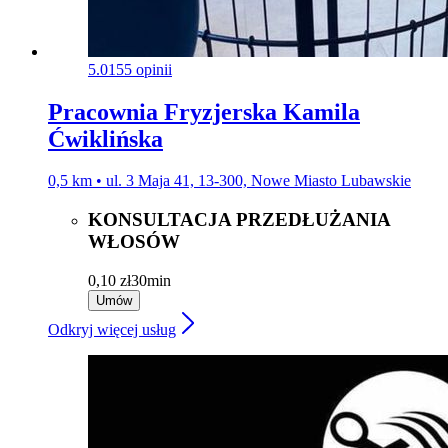
5.0
155 opinii
Pracownia Fryzjerska Kamila
Ćwiklińska
0,5 km • ul. 3 Maja 41, 13-300, Nowe Miasto Lubawskie
KONSULTACJA PRZEDŁUŻANIA
WŁOSÓW
0,10 zł
30min
Umów
Odkryj więcej usług