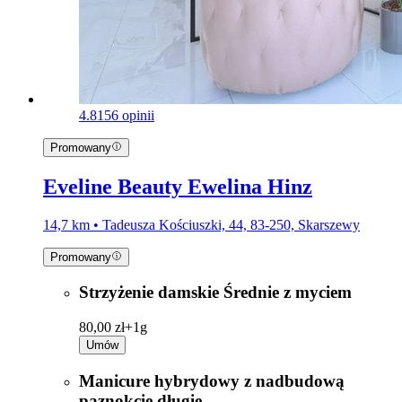
4.8
156 opinii
Promowany
Eveline Beauty Ewelina Hinz
14,7 km • Tadeusza Kościuszki, 44, 83-250, Skarszewy
Promowany
Strzyżenie damskie Średnie z myciem
80,00 zł+
1g
Umów
Manicure hybrydowy z nadbudową
paznokcie długie