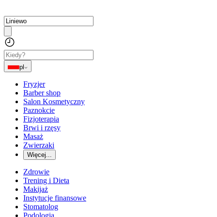
pl
Fryzjer
Barber shop
Salon Kosmetyczny
Paznokcie
Fizjoterapia
Brwi i rzęsy
Masaż
Zwierzaki
Więcej...
Zdrowie
Trening i Dieta
Makijaż
Instytucje finansowe
Stomatolog
Podologia