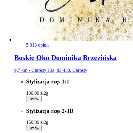
5.0
13 opinii
Boskie Oko Dominika Brzezińska
9,7 km • Chrósty 13a, 83-430, Chrōsty
Stylizacja rzęs 1:1
130,00 zł
2g
Umów
Stylizacja rzęs 2-3D
150,00 zł
2g
Umów