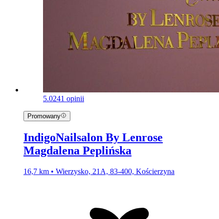
5.0
241 opinii
Promowany
IndigoNailsalon By Lenrose
Magdalena Peplińska
16,7 km • Wierzysko, 21A, 83-400, Kościerzyna