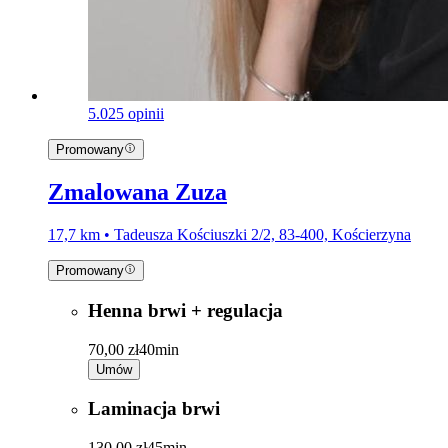
5.0
25 opinii
Promowany
Zmalowana Zuza
17,7 km • Tadeusza Kościuszki 2/2, 83-400, Kościerzyna
Promowany
Henna brwi + regulacja
70,00 zł
40min
Umów
Laminacja brwi
130,00 zł
45min