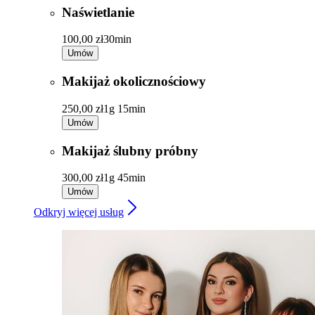
Naświetlanie
100,00 zł
30min
Umów
Makijaż okolicznościowy
250,00 zł
1g 15min
Umów
Makijaż ślubny próbny
300,00 zł
1g 45min
Umów
Odkryj więcej usług