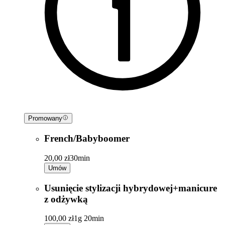
Promowany
French/Babyboomer
20,00 zł
30min
Umów
Usunięcie stylizacji hybrydowej+manicure
z odżywką
100,00 zł
1g 20min