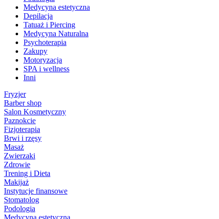
Medycyna estetyczna
Depilacja
Tatuaż i Piercing
Medycyna Naturalna
Psychoterapia
Zakupy
Motoryzacja
SPA i wellness
Inni
Fryzjer
Barber shop
Salon Kosmetyczny
Paznokcie
Fizjoterapia
Brwi i rzęsy
Masaż
Zwierzaki
Zdrowie
Trening i Dieta
Makijaż
Instytucje finansowe
Stomatolog
Podologia
Medycyna estetyczna