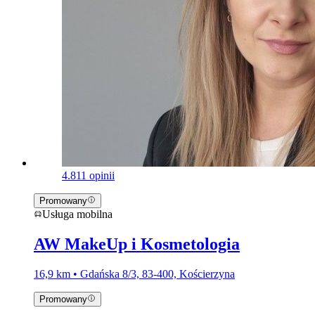
4.8
11 opinii
Promowany
Usługa mobilna
AW MakeUp i Kosmetologia
16,9 km • Gdańska 8/3, 83-400, Kościerzyna
Promowany