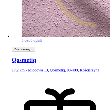
5.0
365 opinii
Promowany
Qosmetiq
17,2 km • Miodowa 13, Qosmetiq, 83-400, Kościerzyna