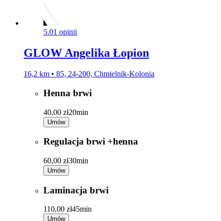
5.0
1 opinii
GLOW Angelika Łopion
16,2 km • 85, 24-200, Chmielnik-Kolonia
Henna brwi
40,00 zł
20min
Umów
Regulacja brwi +henna
60,00 zł
30min
Umów
Laminacja brwi
110,00 zł
45min
Umów