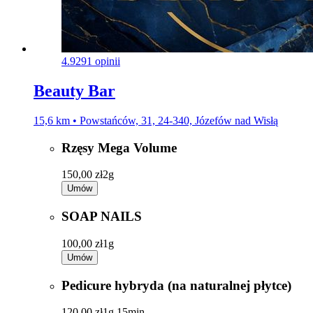
4.9
291 opinii
Beauty Bar
15,6 km • Powstańców, 31, 24-340, Józefów nad Wisłą
Rzęsy Mega Volume
150,00 zł
2g
Umów
SOAP NAILS
100,00 zł
1g
Umów
Pedicure hybryda (na naturalnej płytce)
120,00 zł
1g 15min