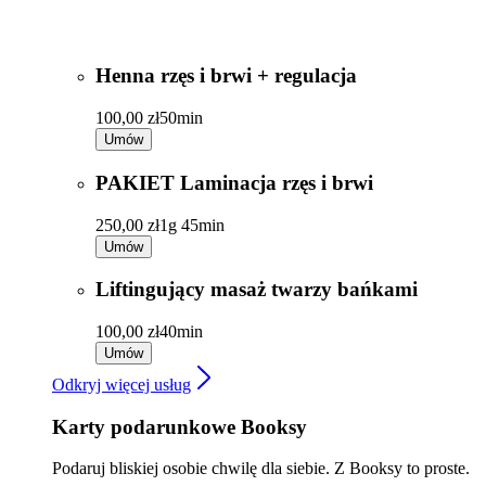
Henna rzęs i brwi + regulacja
100,00 zł
50min
Umów
PAKIET Laminacja rzęs i brwi
250,00 zł
1g 45min
Umów
Liftingujący masaż twarzy bańkami
100,00 zł
40min
Umów
Odkryj więcej usług
Karty podarunkowe Booksy
Podaruj bliskiej osobie chwilę dla siebie. Z Booksy to proste.