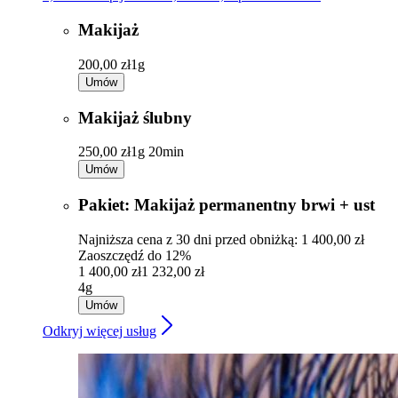
Makijaż
200,00 zł
1g
Umów
Makijaż ślubny
250,00 zł
1g 20min
Umów
Pakiet: Makijaż permanentny brwi + ust
Najniższa cena z 30 dni przed obniżką: 1 400,00 zł
Zaoszczędź do 12%
1 400,00 zł
1 232,00 zł
4g
Umów
Odkryj więcej usług