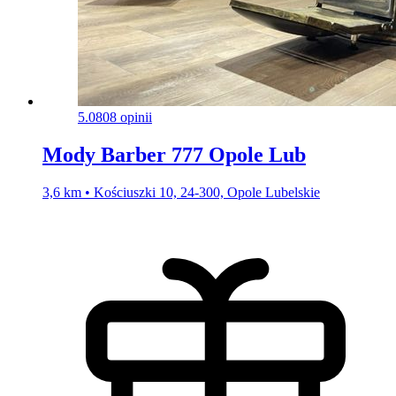
5.0
808 opinii
Mody Barber 777 Opole Lub
3,6 km • Kościuszki 10, 24-300, Opole Lubelskie