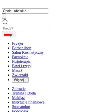
pl
Fryzjer
Barber shop
Salon Kosmetyczny
Paznokcie
Fizjoterapia
Brwi i rzęsy
Masaż
Zwierzaki
Więcej...
Zdrowie
Trening i Dieta
Makijaż
Instytucje finansowe
Stomatolog
Podologia