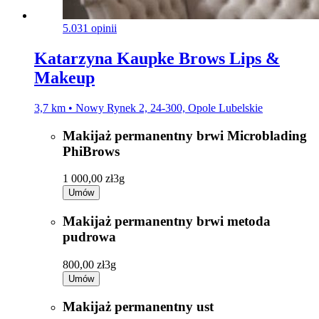
5.0
31 opinii
Katarzyna Kaupke Brows Lips &
Makeup
3,7 km • Nowy Rynek 2, 24-300, Opole Lubelskie
Makijaż permanentny brwi Microblading
PhiBrows
1 000,00 zł
3g
Umów
Makijaż permanentny brwi metoda
pudrowa
800,00 zł
3g
Umów
Makijaż permanentny ust