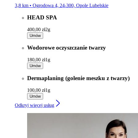
3,8 km • Ogrodowa 4, 24-300, Opole Lubelskie
HEAD SPA
400,00 zł
2g
Umów
Wodorowe oczyszczanie twarzy
180,00 zł
1g
Umów
Dermaplaning (golenie meszku z twarzy)
100,00 zł
1g
Umów
Odkryj więcej usług