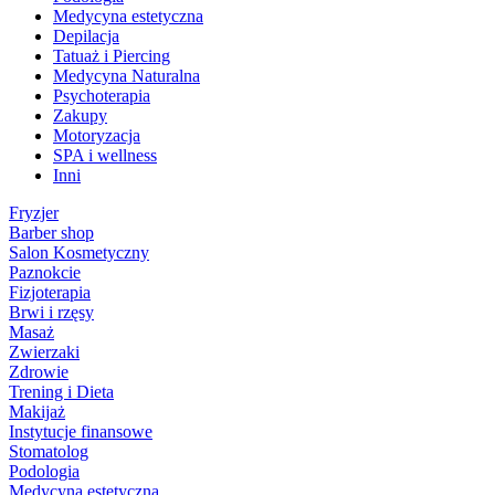
Medycyna estetyczna
Depilacja
Tatuaż i Piercing
Medycyna Naturalna
Psychoterapia
Zakupy
Motoryzacja
SPA i wellness
Inni
Fryzjer
Barber shop
Salon Kosmetyczny
Paznokcie
Fizjoterapia
Brwi i rzęsy
Masaż
Zwierzaki
Zdrowie
Trening i Dieta
Makijaż
Instytucje finansowe
Stomatolog
Podologia
Medycyna estetyczna