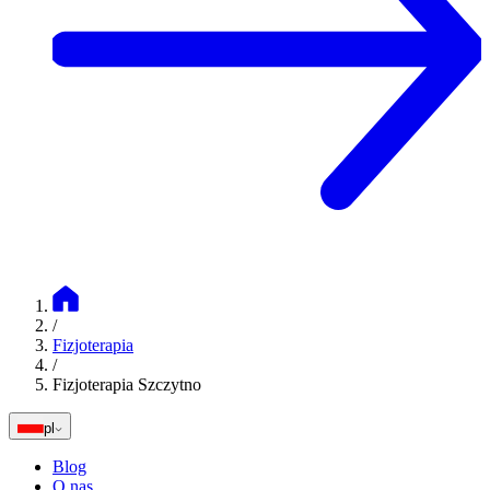
/
Fizjoterapia
/
Fizjoterapia Szczytno
pl
Blog
O nas