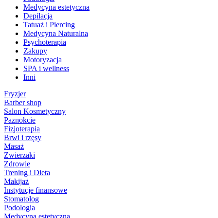
Medycyna estetyczna
Depilacja
Tatuaż i Piercing
Medycyna Naturalna
Psychoterapia
Zakupy
Motoryzacja
SPA i wellness
Inni
Fryzjer
Barber shop
Salon Kosmetyczny
Paznokcie
Fizjoterapia
Brwi i rzęsy
Masaż
Zwierzaki
Zdrowie
Trening i Dieta
Makijaż
Instytucje finansowe
Stomatolog
Podologia
Medycyna estetyczna