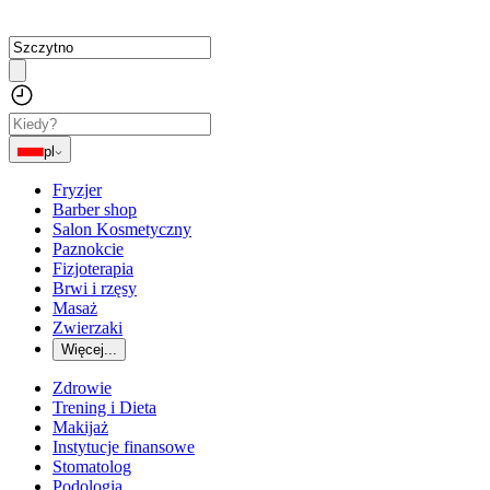
pl
Fryzjer
Barber shop
Salon Kosmetyczny
Paznokcie
Fizjoterapia
Brwi i rzęsy
Masaż
Zwierzaki
Więcej...
Zdrowie
Trening i Dieta
Makijaż
Instytucje finansowe
Stomatolog
Podologia