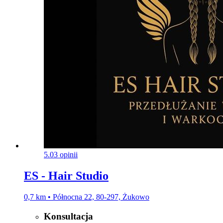
5.0
3 opinii
ES - Hair Studio
0,7 km • Północna 22, 80-297, Żukowo
Konsultacja