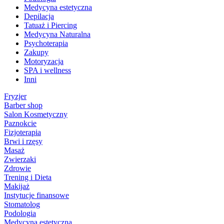
Medycyna estetyczna
Depilacja
Tatuaż i Piercing
Medycyna Naturalna
Psychoterapia
Zakupy
Motoryzacja
SPA i wellness
Inni
Fryzjer
Barber shop
Salon Kosmetyczny
Paznokcie
Fizjoterapia
Brwi i rzęsy
Masaż
Zwierzaki
Zdrowie
Trening i Dieta
Makijaż
Instytucje finansowe
Stomatolog
Podologia
Medycyna estetyczna