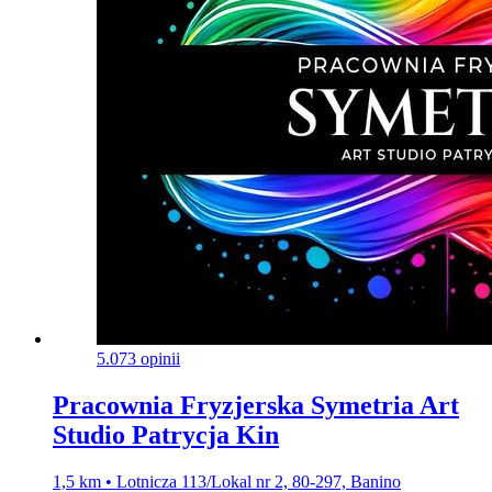
5.0
73 opinii
Pracownia Fryzjerska Symetria Art
Studio Patrycja Kin
1,5 km • Lotnicza 113/Lokal nr 2, 80-297, Banino