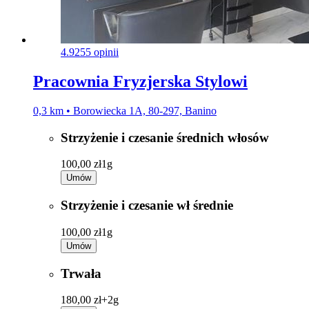
4.9
255 opinii
Pracownia Fryzjerska Stylowi
0,3 km • Borowiecka 1A, 80-297, Banino
Strzyżenie i czesanie średnich włosów
100,00 zł
1g
Umów
Strzyżenie i czesanie wł średnie
100,00 zł
1g
Umów
Trwała
180,00 zł+
2g