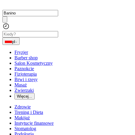
pl
Fryzjer
Barber shop
Salon Kosmetyczny
Paznokcie
Fizjoterapia
Brwi i rzęsy
Masaż
Zwierzaki
Więcej...
Zdrowie
Trening i Dieta
Makijaż
Instytucje finansowe
Stomatolog
Podologia