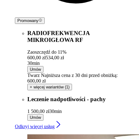
Promowany
RADIOFREKWENCJA
MIKROIGŁOWA RF
Zaoszczędź do 11%
600,00 zł
534,00 zł
30min
Umów
Twarz
Najniższa cena z 30 dni przed obniżką:
600,00 zł
+ więcej wariantów (1)
Leczenie nadpotliwości - pachy
1 500,00 zł
30min
Umów
Odkryj więcej usług