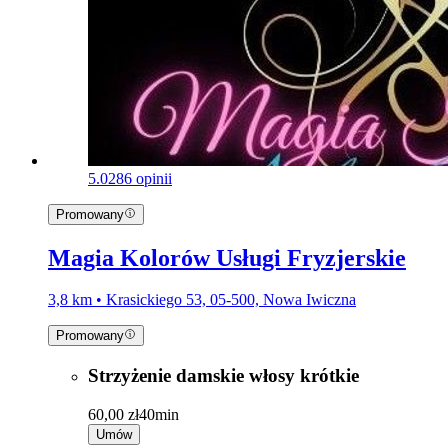
5.0
286 opinii
Promowany
Magia Kolorów Usługi Fryzjerskie
3,8 km • Krasickiego 53, 05-500, Nowa Iwiczna
Promowany
Strzyżenie damskie włosy krótkie
60,00 zł
40min
Umów