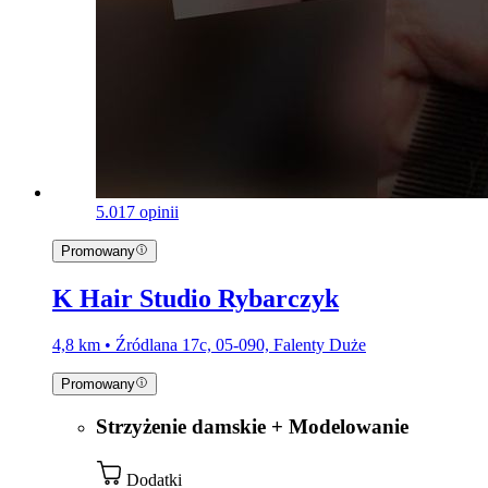
5.0
17 opinii
Promowany
K Hair Studio Rybarczyk
4,8 km • Źródlana 17c, 05-090, Falenty Duże
Promowany
Strzyżenie damskie + Modelowanie
Dodatki