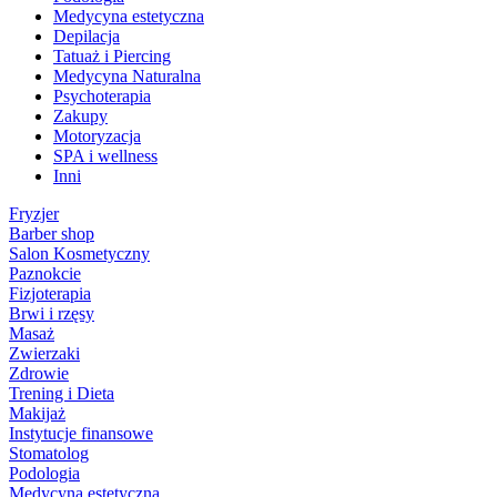
Medycyna estetyczna
Depilacja
Tatuaż i Piercing
Medycyna Naturalna
Psychoterapia
Zakupy
Motoryzacja
SPA i wellness
Inni
Fryzjer
Barber shop
Salon Kosmetyczny
Paznokcie
Fizjoterapia
Brwi i rzęsy
Masaż
Zwierzaki
Zdrowie
Trening i Dieta
Makijaż
Instytucje finansowe
Stomatolog
Podologia
Medycyna estetyczna