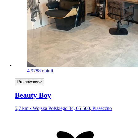
4.9
788 opinii
Promowany
Beauty Boy
5,7 km • Wojska Polskiego 34, 05-500, Piaseczno