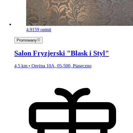
4.9
159 opinii
Promowany
Salon Fryzjerski "Blask i Styl"
4,5 km • Orężna 10A, 05-500, Piaseczno