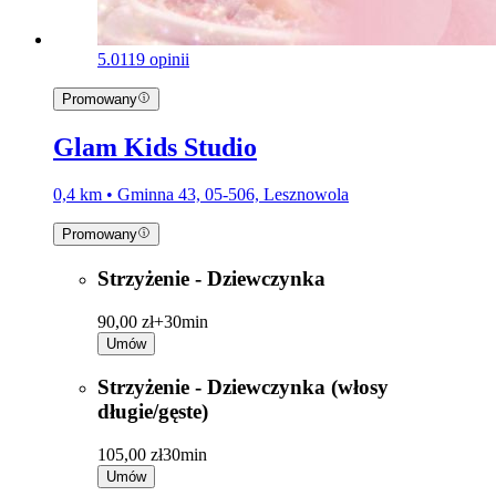
5.0
119 opinii
Promowany
Glam Kids Studio
0,4 km • Gminna 43, 05-506, Lesznowola
Promowany
Strzyżenie - Dziewczynka
90,00 zł+
30min
Umów
Strzyżenie - Dziewczynka (włosy
długie/gęste)
105,00 zł
30min
Umów