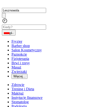
pl
Fryzjer
Barber shop
Salon Kosmetyczny
Paznokcie
Fizjoterapia
Brwi i rzęsy
Masaż
Zwierzaki
Więcej...
Zdrowie
Trening i Dieta
Makijaż
Instytucje finansowe
Stomatolog
Podologia