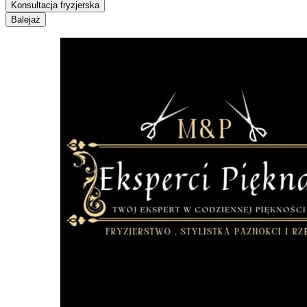
Konsultacja fryzjerska
Balejaż