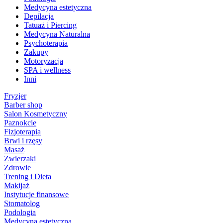
Medycyna estetyczna
Depilacja
Tatuaż i Piercing
Medycyna Naturalna
Psychoterapia
Zakupy
Motoryzacja
SPA i wellness
Inni
Fryzjer
Barber shop
Salon Kosmetyczny
Paznokcie
Fizjoterapia
Brwi i rzęsy
Masaż
Zwierzaki
Zdrowie
Trening i Dieta
Makijaż
Instytucje finansowe
Stomatolog
Podologia
Medycyna estetyczna