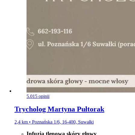
5.0
15 opinii
Trycholog Martyna Pułtorak
2,4 km • Poznańska 1/6, 16-400, Suwałki
Infuzja tlenowa skóry głowy