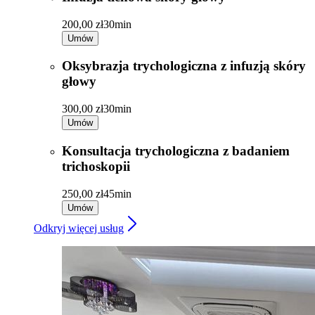
200,00 zł
30min
Umów
Oksybrazja trychologiczna z infuzją skóry
głowy
300,00 zł
30min
Umów
Konsultacja trychologiczna z badaniem
trichoskopii
250,00 zł
45min
Umów
Odkryj więcej usług