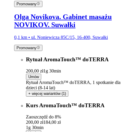
Promowany
Olga Novikova. Gabinet masażu
NOVIKOV. Suwałki
0,1 km • ul. Noniewicza 85C/15, 16-400, Suwałki
Promowany
Rytuał AromaTouch™ doTERRA
200,00 zł
1g 30min
Umów
Rytuał AromaTouch™ doTERRA, 1 spotkanie dla
dzieci (8-14 lat)
+ więcej wariantów (1)
Kurs AromaTouch™ doTERRA
Zaoszczędź do 8%
200,00 zł
184,00 zł
1g 30min