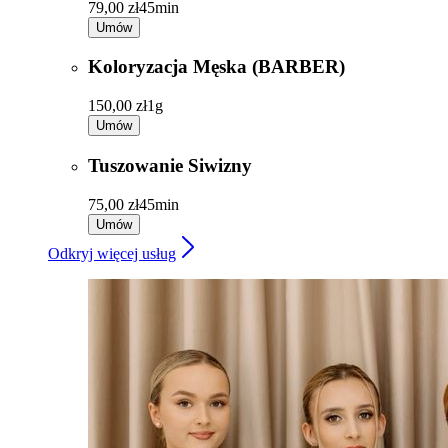
79,00 zł
45min
Umów
Koloryzacja Męska (BARBER)
150,00 zł
1g
Umów
Tuszowanie Siwizny
75,00 zł
45min
Umów
Odkryj więcej usług