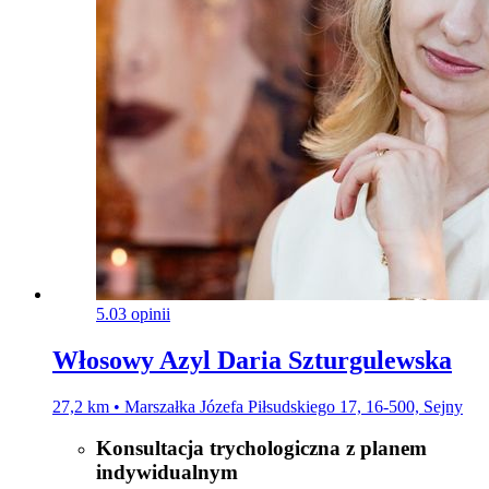
5.0
3 opinii
Włosowy Azyl Daria Szturgulewska
27,2 km • Marszałka Józefa Piłsudskiego 17, 16-500, Sejny
Konsultacja trychologiczna z planem
indywidualnym