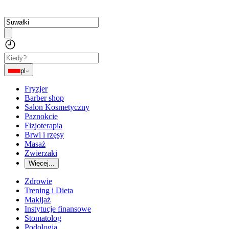
pl
Fryzjer
Barber shop
Salon Kosmetyczny
Paznokcie
Fizjoterapia
Brwi i rzęsy
Masaż
Zwierzaki
Więcej...
Zdrowie
Trening i Dieta
Makijaż
Instytucje finansowe
Stomatolog
Podologia