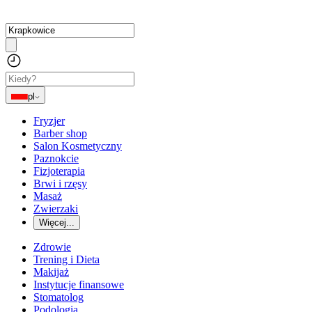
pl
Fryzjer
Barber shop
Salon Kosmetyczny
Paznokcie
Fizjoterapia
Brwi i rzęsy
Masaż
Zwierzaki
Więcej...
Zdrowie
Trening i Dieta
Makijaż
Instytucje finansowe
Stomatolog
Podologia