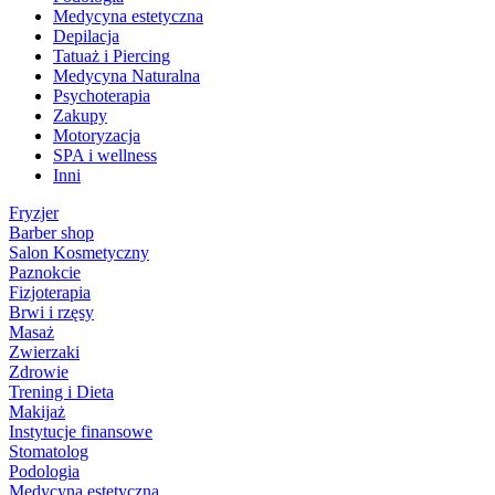
Medycyna estetyczna
Depilacja
Tatuaż i Piercing
Medycyna Naturalna
Psychoterapia
Zakupy
Motoryzacja
SPA i wellness
Inni
Fryzjer
Barber shop
Salon Kosmetyczny
Paznokcie
Fizjoterapia
Brwi i rzęsy
Masaż
Zwierzaki
Zdrowie
Trening i Dieta
Makijaż
Instytucje finansowe
Stomatolog
Podologia
Medycyna estetyczna