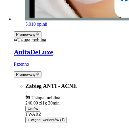
5.0
10 opinii
Promowany
Usługa mobilna
AnitaDeLuxe
Pszenno
Promowany
Zabieg ANTI - ACNE
Usługa mobilna
240,00 zł
1g 30min
Umów
TWARZ
+ więcej wariantów (1)