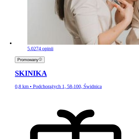
5.0
274 opinii
Promowany
SKINIKA
0,8 km • Podchorążych 1, 58-100, Świdnica