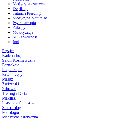
Medycyna estetyczna
Depilacja
Tatuaż i Piercing
Medycyna Naturalna
Psychoterapia
Zakupy
Motoryzacja
SPA i wellness
Inni
Fryzjer
Barber shop
Salon Kosmetyczny
Paznokcie
Fizjoterapia
Brwi i rzęsy
Masaż
Zwierzaki
Zdrowie
Trening i Dieta
Makijaż
Instytucje finansowe
Stomatolog
Podologia
Medycyna estetyczna