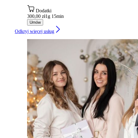
Dodatki
300,00 zł
1g 15min
Umów
Odkryj więcej usług