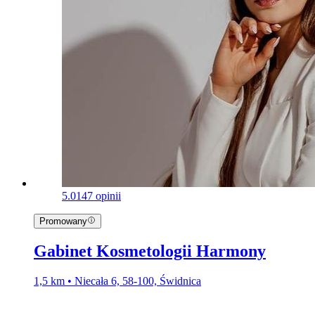
5.0
147 opinii
Promowany
Gabinet Kosmetologii Harmony
1,5 km • Niecała 6, 58-100, Świdnica