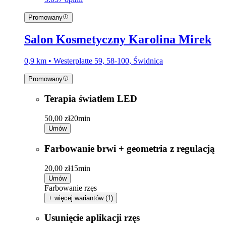
Promowany
Salon Kosmetyczny Karolina Mirek
0,9 km • Westerplatte 59, 58-100, Świdnica
Promowany
Terapia światłem LED
50,00 zł
20min
Umów
Farbowanie brwi + geometria z regulacją
20,00 zł
15min
Umów
Farbowanie rzęs
+ więcej wariantów (1)
Usunięcie aplikacji rzęs