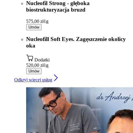
Nucleofil Strong - głęboka
biostrukturyzacja bruzd
575,00 zł
1g
Umów
Nucleofill Soft Eyes. Zagęszczenie okolicy
oka
Dodatki
520,00 zł
1g
Umów
Odkryj więcej usług