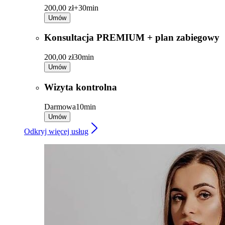
200,00 zł+
30min
Umów
Konsultacja PREMIUM + plan zabiegowy
200,00 zł
30min
Umów
Wizyta kontrolna
Darmowa
10min
Umów
Odkryj więcej usług