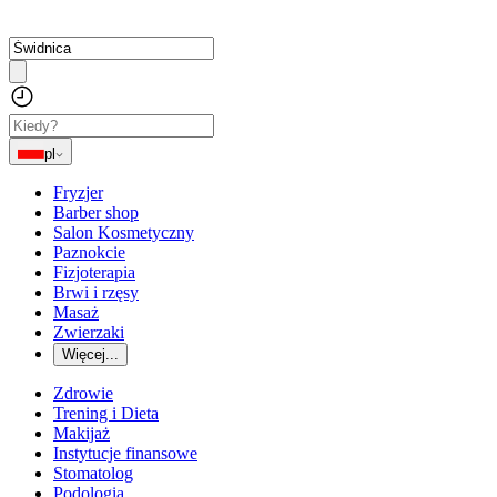
pl
Fryzjer
Barber shop
Salon Kosmetyczny
Paznokcie
Fizjoterapia
Brwi i rzęsy
Masaż
Zwierzaki
Więcej...
Zdrowie
Trening i Dieta
Makijaż
Instytucje finansowe
Stomatolog
Podologia