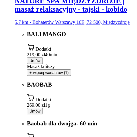
NATURE SPA MIĘDZYZDROJE |
masaż relaksacyjny - tajski - kobido
5,7 km • Bohaterów Warszawy 16E, 72-500, Międzyzdroje
BALI MANGO
Dodatki
219,00 zł
40min
Umów
Masaż krótszy
+ więcej wariantów (1)
BAOBAB
Dodatki
269,00 zł
1g
Umów
Baobab dla dwojga- 60 min