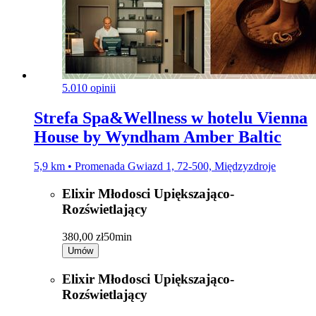
5.0
10 opinii
Strefa Spa&Wellness w hotelu Vienna
House by Wyndham Amber Baltic
5,9 km • Promenada Gwiazd 1, 72-500, Międzyzdroje
Elixir Młodosci Upiększająco-
Rozświetlający
380,00 zł
50min
Umów
Elixir Młodosci Upiększająco-
Rozświetlający