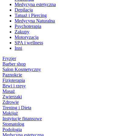
Medycyna estetyczna
Depilacja
Tatuaż i Piercing
Medycyna Naturalna
Psychoterapia
Zakupy
Motoryzacja
SPA i wellness
Inni
Fryzjer
Barber shop
Salon Kosmetyczny
Paznokcie
Fizjoterapia
Brwi i rzęsy
Masaż
Zwierzaki
Zdrowie
Trening i Dieta
Makijaż
Instytucje finansowe
Stomatolog
Podologia
Medycyna estetyczna