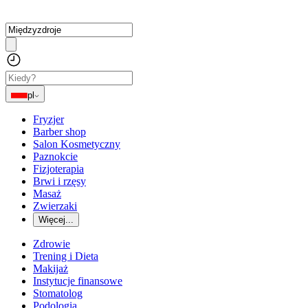
pl
Fryzjer
Barber shop
Salon Kosmetyczny
Paznokcie
Fizjoterapia
Brwi i rzęsy
Masaż
Zwierzaki
Więcej...
Zdrowie
Trening i Dieta
Makijaż
Instytucje finansowe
Stomatolog
Podologia