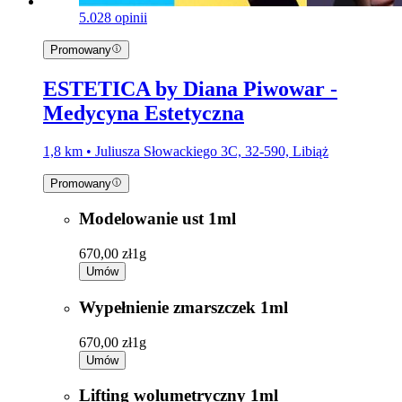
5.0
28 opinii
Promowany
ESTETICA by Diana Piwowar -
Medycyna Estetyczna
1,8 km • Juliusza Słowackiego 3C, 32-590, Libiąż
Promowany
Modelowanie ust 1ml
670,00 zł
1g
Umów
Wypełnienie zmarszczek 1ml
670,00 zł
1g
Umów
Lifting wolumetryczny 1ml