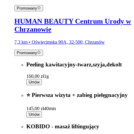
Promowany
HUMAN BEAUTY Centrum Urody w
Chrzanowie
7,3 km • Oświęcimska 90A, 32-500, Chrzanów
Promowany
Peeling kawitacyjny-twarz,szyja,dekolt
160,00 zł
1g
Umów
⭐ Pierwsza wizyta + zabieg pielęgnacyjny
145,00 zł
40min
Umów
KOBIDO - masaż liftingujący