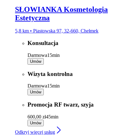
SŁOWIANKA Kosmetologia
Estetyczna
5,8 km • Piastowska 97, 32-660, Chełmek
Konsultacja
Darmowa
15min
Umów
Wizyta kontrolna
Darmowa
15min
Umów
Promocja RF twarz, szyja
600,00 zł
45min
Umów
Odkryj więcej usług