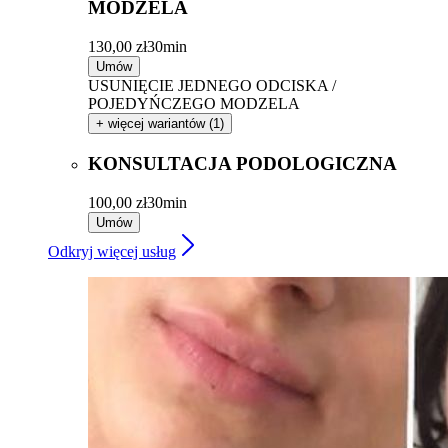
MODZELA
130,00 zł
30min
Umów
USUNIĘCIE JEDNEGO ODCISKA /
POJEDYŃCZEGO MODZELA
+ więcej wariantów (1)
KONSULTACJA PODOLOGICZNA
100,00 zł
30min
Umów
Odkryj więcej usług