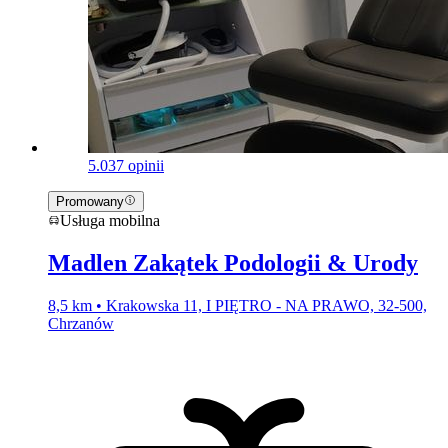
5.0
37 opinii
Promowany
Usługa mobilna
Madlen Zakątek Podologii & Urody
8,5 km • Krakowska 11, I PIĘTRO - NA PRAWO, 32-500,
Chrzanów