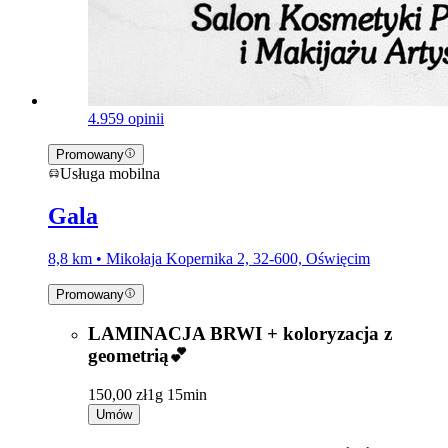
4.9
59 opinii
Promowany
Usługa mobilna
Gala
8,8 km • Mikołaja Kopernika 2, 32-600, Oświęcim
Promowany
LAMINACJA BRWI + koloryzacja z
geometrią💕
150,00 zł
1g 15min
Umów