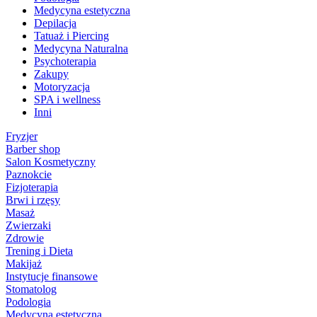
Medycyna estetyczna
Depilacja
Tatuaż i Piercing
Medycyna Naturalna
Psychoterapia
Zakupy
Motoryzacja
SPA i wellness
Inni
Fryzjer
Barber shop
Salon Kosmetyczny
Paznokcie
Fizjoterapia
Brwi i rzęsy
Masaż
Zwierzaki
Zdrowie
Trening i Dieta
Makijaż
Instytucje finansowe
Stomatolog
Podologia
Medycyna estetyczna