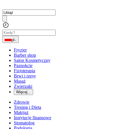
pl
Fryzjer
Barber shop
Salon Kosmetyczny
Paznokcie
Fizjoterapia
Brwi i rzęsy
Masaż
Zwierzaki
Więcej...
Zdrowie
Trening i Dieta
Makijaż
Instytucje finansowe
Stomatolog
Podologia