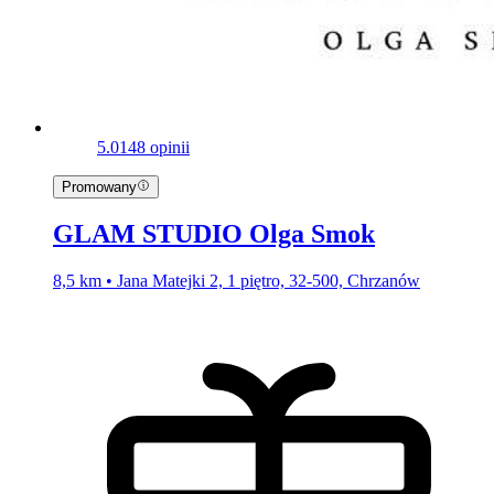
5.0
148 opinii
Promowany
GLAM STUDIO Olga Smok
8,5 km • Jana Matejki 2, 1 piętro, 32-500, Chrzanów