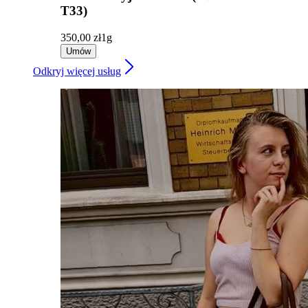
T33)
350,00 zł
1g
Umów
Odkryj więcej usług