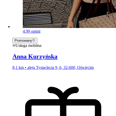
4.9
9 opinii
Promowany
Usługa mobilna
Anna Kurzyńska
8,1 km • aleja Tysiąclecia 9, 6, 32-600, Oświęcim