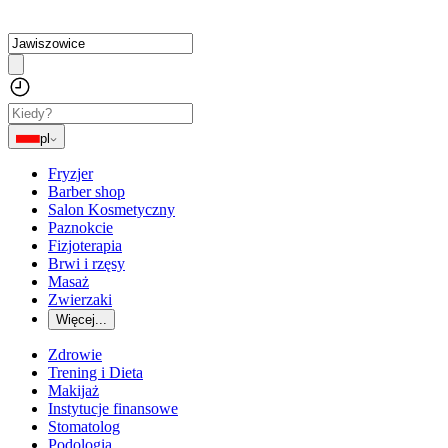
pl
Fryzjer
Barber shop
Salon Kosmetyczny
Paznokcie
Fizjoterapia
Brwi i rzęsy
Masaż
Zwierzaki
Więcej...
Zdrowie
Trening i Dieta
Makijaż
Instytucje finansowe
Stomatolog
Podologia