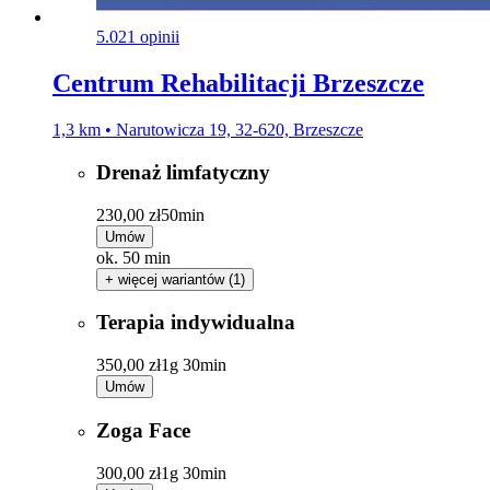
5.0
21 opinii
Centrum Rehabilitacji Brzeszcze
1,3 km • Narutowicza 19, 32-620, Brzeszcze
Drenaż limfatyczny
230,00 zł
50min
Umów
ok. 50 min
+ więcej wariantów (1)
Terapia indywidualna
350,00 zł
1g 30min
Umów
Zoga Face
300,00 zł
1g 30min