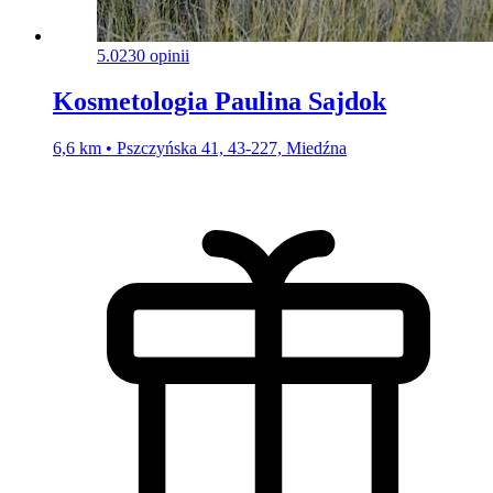
5.0
230 opinii
Kosmetologia Paulina Sajdok
6,6 km • Pszczyńska 41, 43-227, Miedźna