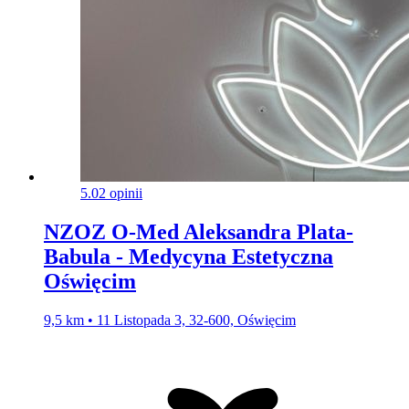
5.0
2 opinii
NZOZ O-Med Aleksandra Plata-
Babula - Medycyna Estetyczna
Oświęcim
9,5 km • 11 Listopada 3, 32-600, Oświęcim