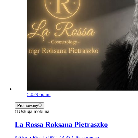
5.0
29 opinii
Promowany
Usługa mobilna
La Rossa Roksana Pietraszko
9,6 km • Bielska 99C, 43-332, Pisarzowice