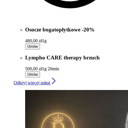
Osocze bogatopłytkowe -20%
480,00 zł
1g
Umów
Lympho CARE therapy brzuch
500,00 zł
1g 20min
Umów
Odkryj więcej usług