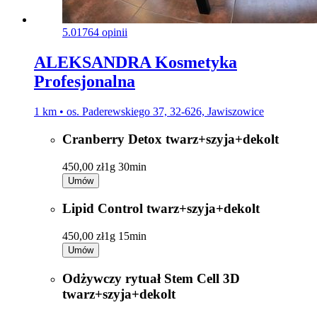
5.0
1764 opinii
ALEKSANDRA Kosmetyka
Profesjonalna
1 km • os. Paderewskiego 37, 32-626, Jawiszowice
Cranberry Detox twarz+szyja+dekolt
450,00 zł
1g 30min
Umów
Lipid Control twarz+szyja+dekolt
450,00 zł
1g 15min
Umów
Odżywczy rytuał Stem Cell 3D
twarz+szyja+dekolt