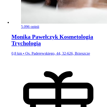
5.0
96 opinii
Monika Pawełczyk Kosmetologia
Trychologia
0,8 km • Os. Paderewskiego, 44, 32-626, Brzeszcze