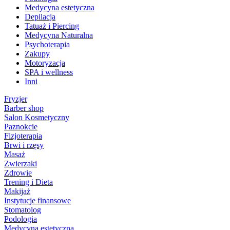
Medycyna estetyczna
Depilacja
Tatuaż i Piercing
Medycyna Naturalna
Psychoterapia
Zakupy
Motoryzacja
SPA i wellness
Inni
Fryzjer
Barber shop
Salon Kosmetyczny
Paznokcie
Fizjoterapia
Brwi i rzęsy
Masaż
Zwierzaki
Zdrowie
Trening i Dieta
Makijaż
Instytucje finansowe
Stomatolog
Podologia
Medycyna estetyczna