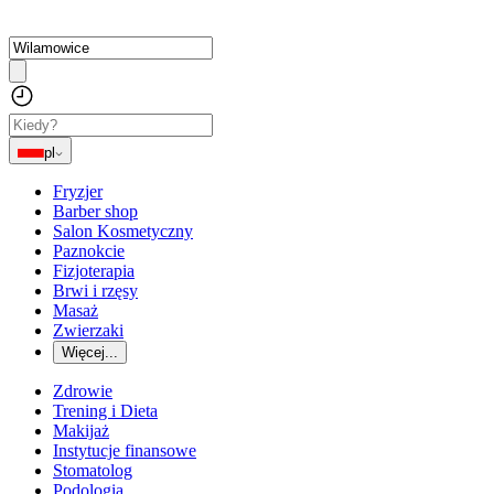
pl
Fryzjer
Barber shop
Salon Kosmetyczny
Paznokcie
Fizjoterapia
Brwi i rzęsy
Masaż
Zwierzaki
Więcej...
Zdrowie
Trening i Dieta
Makijaż
Instytucje finansowe
Stomatolog
Podologia