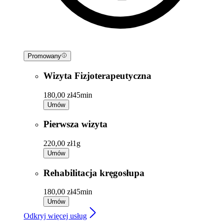
Promowany
Wizyta Fizjoterapeutyczna
180,00 zł
45min
Umów
Pierwsza wizyta
220,00 zł
1g
Umów
Rehabilitacja kręgosłupa
180,00 zł
45min
Umów
Odkryj więcej usług