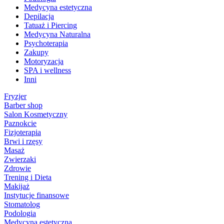
Medycyna estetyczna
Depilacja
Tatuaż i Piercing
Medycyna Naturalna
Psychoterapia
Zakupy
Motoryzacja
SPA i wellness
Inni
Fryzjer
Barber shop
Salon Kosmetyczny
Paznokcie
Fizjoterapia
Brwi i rzęsy
Masaż
Zwierzaki
Zdrowie
Trening i Dieta
Makijaż
Instytucje finansowe
Stomatolog
Podologia
Medycyna estetyczna