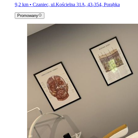
9,2 km • Czaniec, ul.Kościelna 31A, 43-354, Porąbka
Promowany