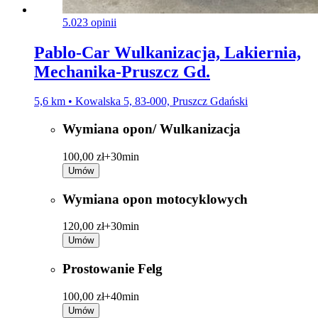
5.0
23 opinii
Pablo-Car Wulkanizacja, Lakiernia,
Mechanika-Pruszcz Gd.
5,6 km • Kowalska 5, 83-000, Pruszcz Gdański
Wymiana opon/ Wulkanizacja
100,00 zł+
30min
Umów
Wymiana opon motocyklowych
120,00 zł+
30min
Umów
Prostowanie Felg
100,00 zł+
40min
Umów