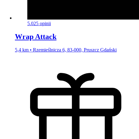
5.0
25 opinii
Wrap Attack
5,4 km • Rzemieślnicza 6, 83-000, Pruszcz Gdański