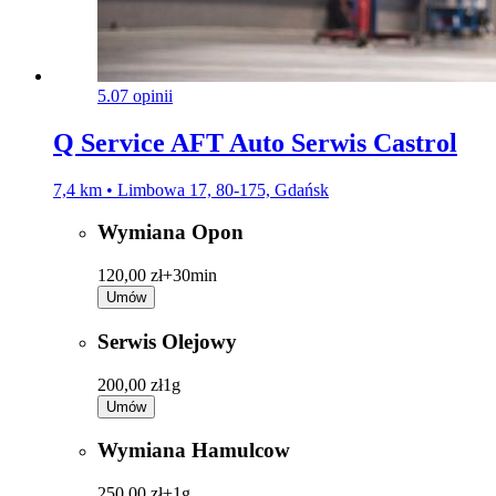
5.0
7 opinii
Q Service AFT Auto Serwis Castrol
7,4 km • Limbowa 17, 80-175, Gdańsk
Wymiana Opon
120,00 zł+
30min
Umów
Serwis Olejowy
200,00 zł
1g
Umów
Wymiana Hamulcow
250,00 zł+
1g