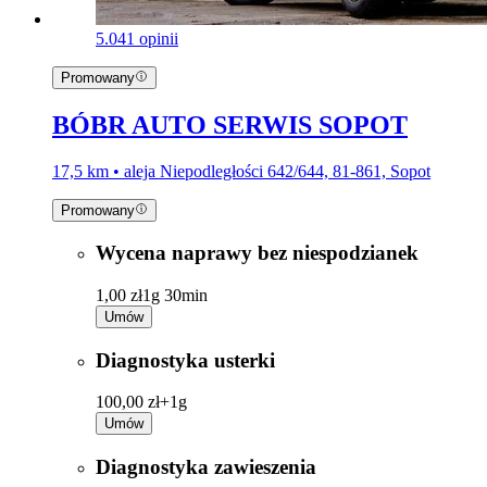
5.0
41 opinii
Promowany
BÓBR AUTO SERWIS SOPOT
17,5 km • aleja Niepodległości 642/644, 81-861, Sopot
Promowany
Wycena naprawy bez niespodzianek
1,00 zł
1g 30min
Umów
Diagnostyka usterki
100,00 zł+
1g
Umów
Diagnostyka zawieszenia