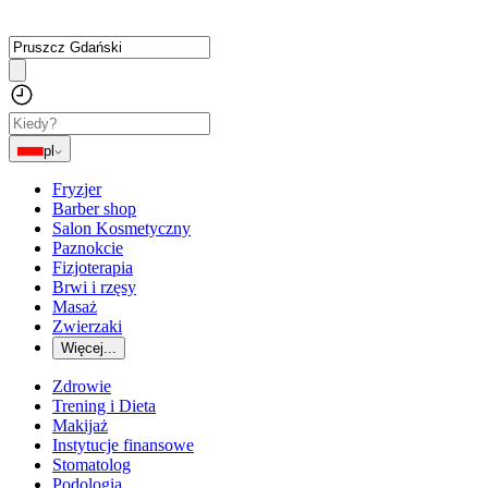
pl
Fryzjer
Barber shop
Salon Kosmetyczny
Paznokcie
Fizjoterapia
Brwi i rzęsy
Masaż
Zwierzaki
Więcej...
Zdrowie
Trening i Dieta
Makijaż
Instytucje finansowe
Stomatolog
Podologia