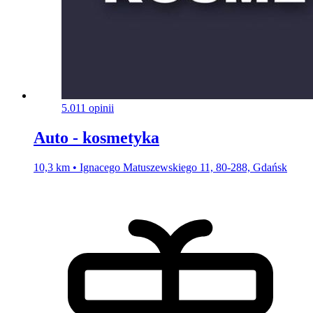
5.0
11 opinii
Auto - kosmetyka
10,3 km • Ignacego Matuszewskiego 11, 80-288, Gdańsk