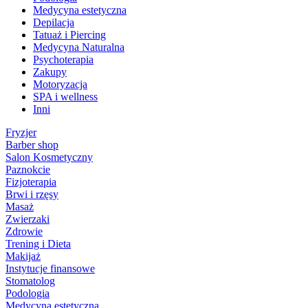
Medycyna estetyczna
Depilacja
Tatuaż i Piercing
Medycyna Naturalna
Psychoterapia
Zakupy
Motoryzacja
SPA i wellness
Inni
Fryzjer
Barber shop
Salon Kosmetyczny
Paznokcie
Fizjoterapia
Brwi i rzęsy
Masaż
Zwierzaki
Zdrowie
Trening i Dieta
Makijaż
Instytucje finansowe
Stomatolog
Podologia
Medycyna estetyczna