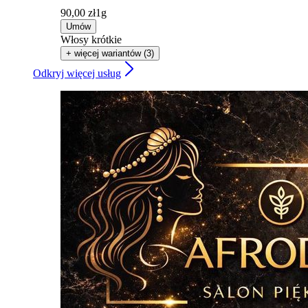
90,00 zł
1g
Umów
Włosy krótkie
+ więcej wariantów (3)
Odkryj więcej usług