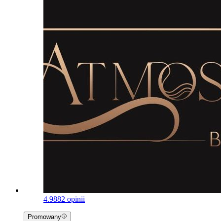
4.9
882 opinii
Promowany