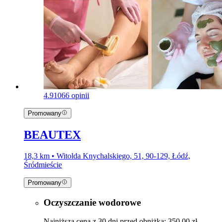
4.9
1066 opinii
Promowany
BEAUTEX
18,3 km • Witolda Knychalskiego, 51, 90-129, Łódź,
Śródmieście
Promowany
Oczyszczanie wodorowe
Najniższa cena z 30 dni przed obniżką: 350,00 zł