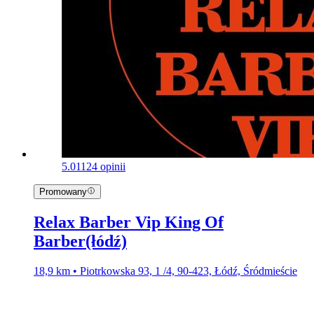
5.0
1124 opinii
Promowany
Relax Barber Vip King Of
Barber(łódź)
18,9 km • Piotrkowska 93, 1 /4, 90-423, Łódź, Śródmieście