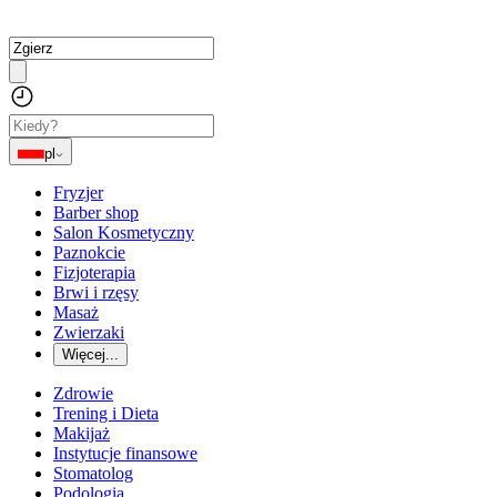
pl
Fryzjer
Barber shop
Salon Kosmetyczny
Paznokcie
Fizjoterapia
Brwi i rzęsy
Masaż
Zwierzaki
Więcej...
Zdrowie
Trening i Dieta
Makijaż
Instytucje finansowe
Stomatolog
Podologia