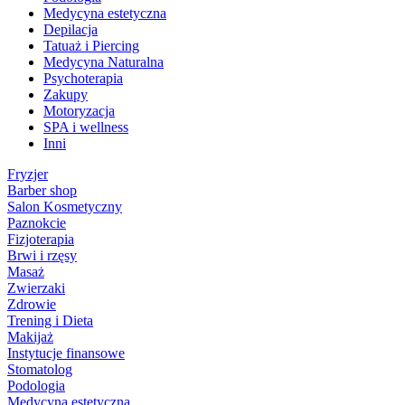
Medycyna estetyczna
Depilacja
Tatuaż i Piercing
Medycyna Naturalna
Psychoterapia
Zakupy
Motoryzacja
SPA i wellness
Inni
Fryzjer
Barber shop
Salon Kosmetyczny
Paznokcie
Fizjoterapia
Brwi i rzęsy
Masaż
Zwierzaki
Zdrowie
Trening i Dieta
Makijaż
Instytucje finansowe
Stomatolog
Podologia
Medycyna estetyczna