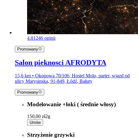
4.8
1246 opinii
Promowany
Salon pieknosci AFRODYTA
15,6 km • Okopowa 70/106, Hostel Molo, parter, wjazd od
ulicy Marysinska, 91-849, Łódź, Bałuty
Promowany
Modelowanie +loki ( średnie włosy)
150,00 zł
2g
Umów
Strzyżenie grzywki