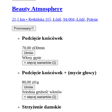
Beauty Atmosphere
21,1 km • Retkińska 115, Łódź, 94-004, Łódź, Polesie
Promowany
Podcięcie końcówek
70,00 zł
30min
Umów
Włosy gęste
+ więcej wariantów (1)
Podcięcie końcówek + (mycie głowy)
80,00 zł
1g
Umów
Sriednia grubość włosów
+ więcej wariantów (1)
Strzyżenie damskie