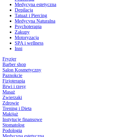
Medycyna estetyczna
Depilacja
Tatuaż i Piercing
Medycyna Naturalna
Psychoterapia
Zakupy
Motoryzacja
SPA i wellness
Inni
Fryzjer
Barber shop
Salon Kosmetyczny
Paznokcie
Fizjoterapia
Brwi i rzęsy
Masaż
Zwierzaki
Zdrowie
Trening i Dieta
Makijaż
Instytucje finansowe
Stomatolog
Podologia
Medycyna estetyczna