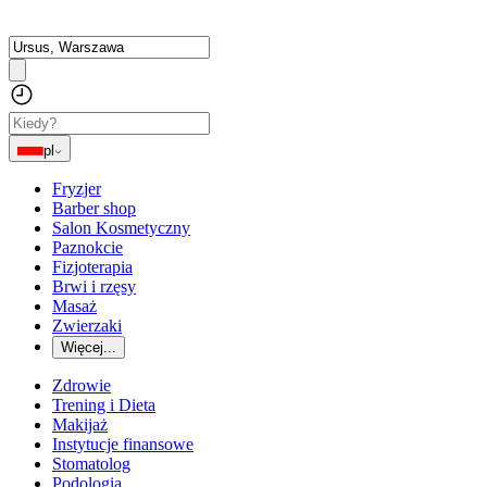
pl
Fryzjer
Barber shop
Salon Kosmetyczny
Paznokcie
Fizjoterapia
Brwi i rzęsy
Masaż
Zwierzaki
Więcej...
Zdrowie
Trening i Dieta
Makijaż
Instytucje finansowe
Stomatolog
Podologia