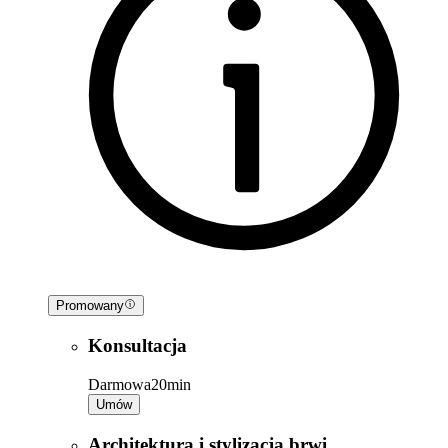
Promowany
Konsultacja
Darmowa
20min
Umów
Architektura i stylizacja brwi