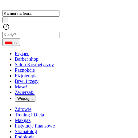
pl
Fryzjer
Barber shop
Salon Kosmetyczny
Paznokcie
Fizjoterapia
Brwi i rzęsy
Masaż
Zwierzaki
Więcej...
Zdrowie
Trening i Dieta
Makijaż
Instytucje finansowe
Stomatolog
Podologia