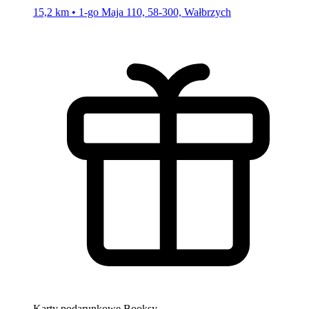
15,2 km • 1-go Maja 110, 58-300, Wałbrzych
Karty podarunkowe Booksy