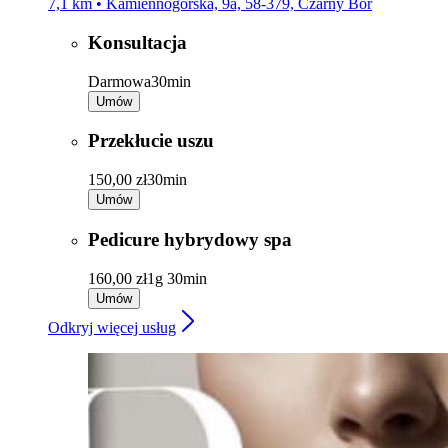
7,1 km • Kamiennogórska, 9a, 58-379, Czarny Bór
Konsultacja
Darmowa
30min
Umów
Przekłucie uszu
150,00 zł
30min
Umów
Pedicure hybrydowy spa
160,00 zł
1g 30min
Umów
Odkryj więcej usług