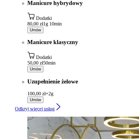
Manicure hybrydowy
Dodatki
80,00 zł
1g 10min
Umów
Manicure klasyczny
Dodatki
50,00 zł
50min
Umów
Uzupełnienie żelowe
100,00 zł+
2g
Umów
Odkryj więcej usług