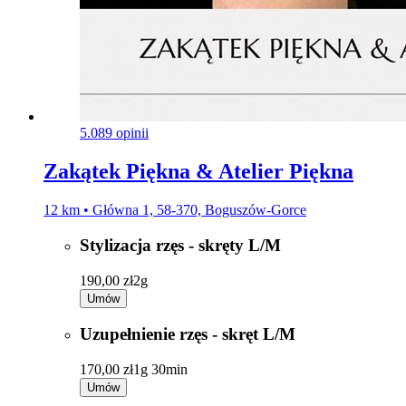
5.0
89 opinii
Zakątek Piękna & Atelier Piękna
12 km • Główna 1, 58-370, Boguszów-Gorce
Stylizacja rzęs - skręty L/M
190,00 zł
2g
Umów
Uzupełnienie rzęs - skręt L/M
170,00 zł
1g 30min
Umów