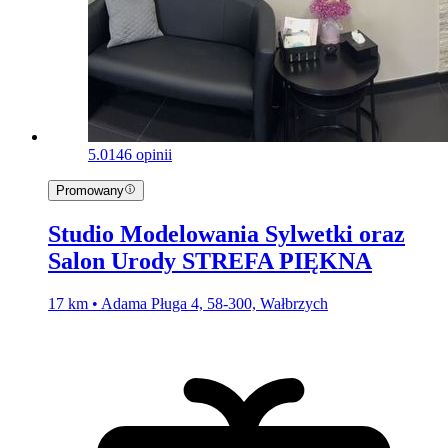
5.0
146 opinii
Promowany
Studio Modelowania Sylwetki oraz
Salon Urody STREFA PIĘKNA
17 km • Adama Pługa 4, 58-300, Wałbrzych