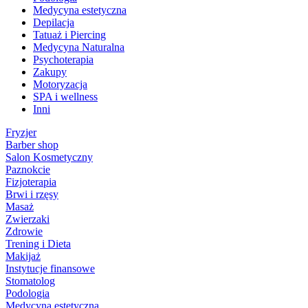
Medycyna estetyczna
Depilacja
Tatuaż i Piercing
Medycyna Naturalna
Psychoterapia
Zakupy
Motoryzacja
SPA i wellness
Inni
Fryzjer
Barber shop
Salon Kosmetyczny
Paznokcie
Fizjoterapia
Brwi i rzęsy
Masaż
Zwierzaki
Zdrowie
Trening i Dieta
Makijaż
Instytucje finansowe
Stomatolog
Podologia
Medycyna estetyczna