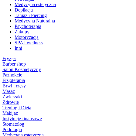
Medycyna estetyczna
Depilacja
Tatuaż i Piercing
Medycyna Naturalna
Psychoterapia
Zakupy
Motoryzacja
SPA i wellness
Inni
Fryzjer
Barber shop
Salon Kosmetyczny
Paznokcie
Fizjoterapia
Brwi i rzęsy
Masaż
Zwierzaki
Zdrowie
Trening i Dieta
Makijaż
Instytucje finansowe
Stomatolog
Podologia
Medycyna estetyczna