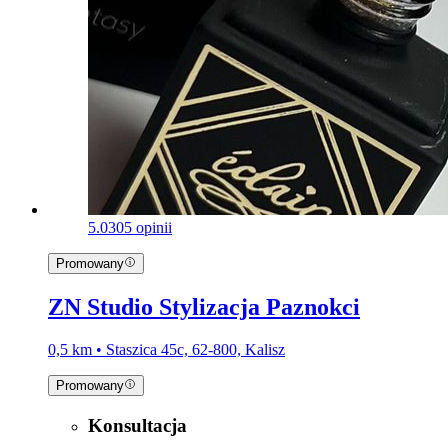
5.0
305 opinii
Promowany
ZN Studio Stylizacja Paznokci
0,5 km • Staszica 45c, 62-800, Kalisz
Promowany
Konsultacja