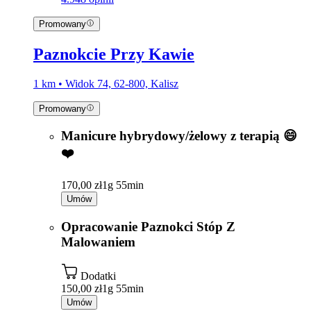
Promowany
Paznokcie Przy Kawie
1 km • Widok 74, 62-800, Kalisz
Promowany
Manicure hybrydowy/żelowy z terapią 😄
❤️
170,00 zł
1g 55min
Umów
Opracowanie Paznokci Stóp Z
Malowaniem
Dodatki
150,00 zł
1g 55min
Umów