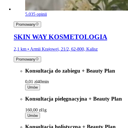
5.0
35 opinii
Promowany
SKIN WAY KOSMETOLOGIA
2,1 km • Armii Krajowej, 21/2, 62-800, Kalisz
Promowany
Konsultacja do zabiegu + Beauty Plan
0,01 zł
40min
Umów
Konsultacja pielęgnacyjna + Beauty Plan
160,00 zł
1g
Umów
Konsultacja holistyczna + Beauty Plan