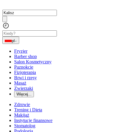
pl
Fryzjer
Barber shop
Salon Kosmetyczny
Paznokcie
Fizjoterapia
Brwi i rzęsy
Masaż
Zwierzaki
Więcej...
Zdrowie
Trening i Dieta
Makijaż
Instytucje finansowe
Stomatolog
Podologia