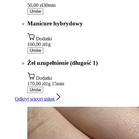
50,00 zł
30min
Umów
Manicure hybrydowy
Dodatki
160,00 zł
1g
Umów
Żel uzupełnienie (długość 1)
Dodatki
170,00 zł
1g 15min
Umów
Odkryj więcej usług