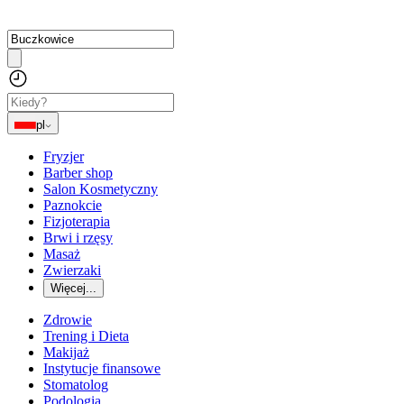
pl
Fryzjer
Barber shop
Salon Kosmetyczny
Paznokcie
Fizjoterapia
Brwi i rzęsy
Masaż
Zwierzaki
Więcej...
Zdrowie
Trening i Dieta
Makijaż
Instytucje finansowe
Stomatolog
Podologia