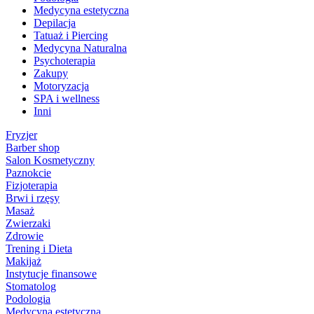
Medycyna estetyczna
Depilacja
Tatuaż i Piercing
Medycyna Naturalna
Psychoterapia
Zakupy
Motoryzacja
SPA i wellness
Inni
Fryzjer
Barber shop
Salon Kosmetyczny
Paznokcie
Fizjoterapia
Brwi i rzęsy
Masaż
Zwierzaki
Zdrowie
Trening i Dieta
Makijaż
Instytucje finansowe
Stomatolog
Podologia
Medycyna estetyczna