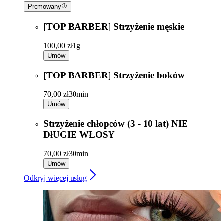
Promowany
[TOP BARBER] Strzyżenie męskie
100,00 zł
1g
Umów
[TOP BARBER] Strzyżenie boków
70,00 zł
30min
Umów
Strzyżenie chłopców (3 - 10 lat) NIE
DłUGIE WŁOSY
70,00 zł
30min
Umów
Odkryj więcej usług