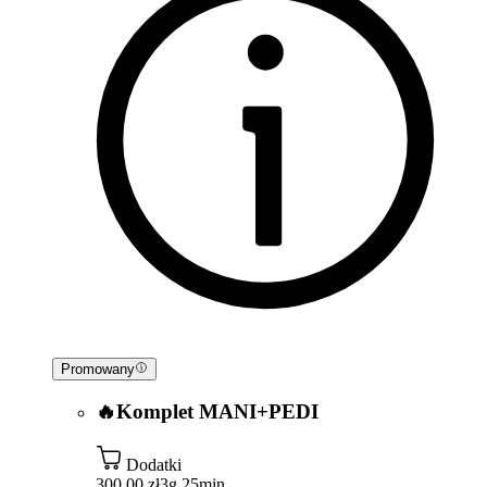
Promowany
🔥Komplet MANI+PEDI
Dodatki
300,00 zł
3g 25min