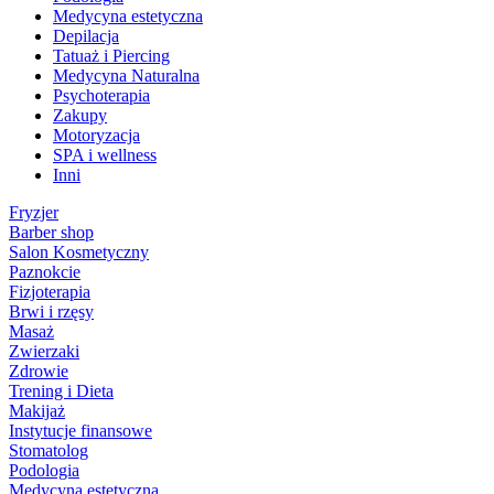
Medycyna estetyczna
Depilacja
Tatuaż i Piercing
Medycyna Naturalna
Psychoterapia
Zakupy
Motoryzacja
SPA i wellness
Inni
Fryzjer
Barber shop
Salon Kosmetyczny
Paznokcie
Fizjoterapia
Brwi i rzęsy
Masaż
Zwierzaki
Zdrowie
Trening i Dieta
Makijaż
Instytucje finansowe
Stomatolog
Podologia
Medycyna estetyczna