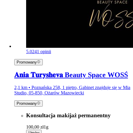
5.0
241 opinii
Promowany
𝐀𝐧𝐢𝐚 𝐓𝐮𝐫𝐲𝐬𝐡𝐞𝐯𝐚 Beauty Space WOSŚ
2,1 km • Poznańska 258, 1 piętro, Gabinet znajduje się w Mia
Studio, 05-850, Ożarów Mazowiecki
Promowany
Konsultacja makijaż permanentny
100,00 zł
1g
Umów