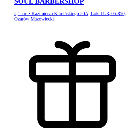
SOUL BARBERSHOP
2,1 km • Kazimierza Kamińskiego 20A, Lokal U3, 05-850,
Ożarów Mazowiecki