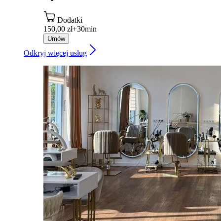
Dodatki
150,00 zł+
30min
Umów
Odkryj więcej usług