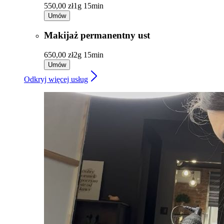
550,00 zł
1g 15min
Umów
Makijaż permanentny ust
650,00 zł
2g 15min
Umów
Odkryj więcej usług