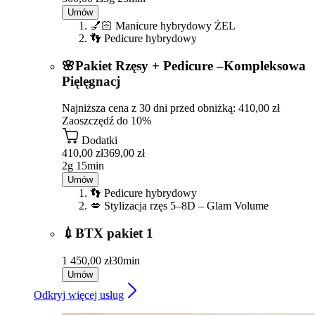
Umów
💅🏻 Manicure hybrydowy ŻEL
👣 Pedicure hybrydowy
🌸Pakiet Rzęsy + Pedicure –Kompleksowa
Pięlęgnacj
Najniższa cena z 30 dni przed obniżką: 410,00 zł
Zaoszczędź do 10%
Dodatki
410,00 zł
369,00 zł
2g 15min
Umów
👣 Pedicure hybrydowy
💋 Stylizacja rzęs 5–8D – Glam Volume
💉BTX pakiet 1
1 450,00 zł
30min
Umów
Odkryj więcej usług