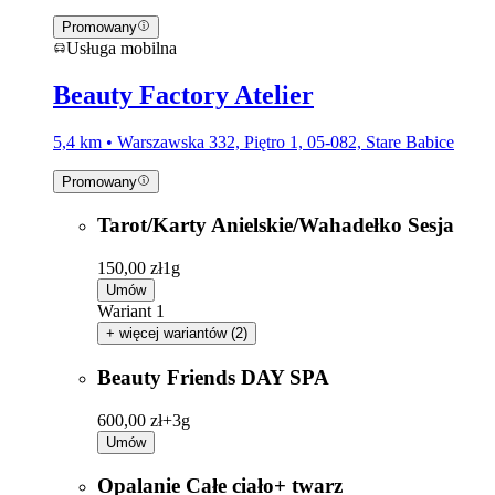
Promowany
Usługa mobilna
Beauty Factory Atelier
5,4 km • Warszawska 332, Piętro 1, 05-082, Stare Babice
Promowany
Tarot/Karty Anielskie/Wahadełko Sesja
150,00 zł
1g
Umów
Wariant 1
+ więcej wariantów (2)
Beauty Friends DAY SPA
600,00 zł+
3g
Umów
Opalanie Całe ciało+ twarz