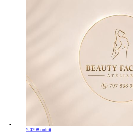
5.0
298 opinii