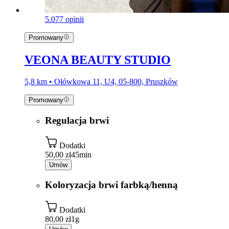
5.0
77 opinii
Promowany
VEONA BEAUTY STUDIO
5,8 km • Ołówkowa 11, U4, 05-800, Pruszków
Promowany
Regulacja brwi
Dodatki
50,00 zł
45min
Umów
Koloryzacja brwi farbką/henną
Dodatki
80,00 zł
1g