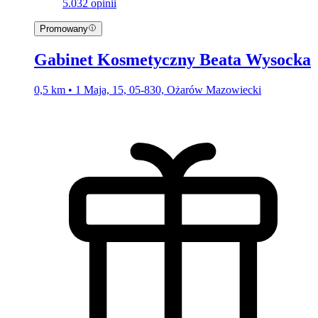
5.0
32 opinii
Promowany
Gabinet Kosmetyczny Beata Wysocka
0,5 km • 1 Maja, 15, 05-830, Ożarów Mazowiecki