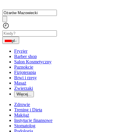
pl
Fryzjer
Barber shop
Salon Kosmetyczny
Paznokcie
Fizjoterapia
Brwi i rzęsy
Masaż
Zwierzaki
Więcej...
Zdrowie
Trening i Dieta
Makijaż
Instytucje finansowe
Stomatolog
Podologia