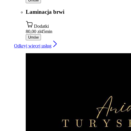
Umów
Laminacja brwi
Dodatki
80,00 zł
45min
Umów
Odkryj więcej usług