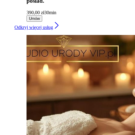
poślad.
390,00 zł
30min
Umów
Odkryj więcej usług