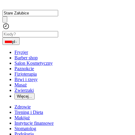
pl
Fryzjer
Barber shop
Salon Kosmetyczny
Paznokcie
Fizjoterapia
Brwi i rzęsy
Masaż
Zwierzaki
Więcej...
Zdrowie
Trening i Dieta
Makijaż
Instytucje finansowe
Stomatolog
Podologia