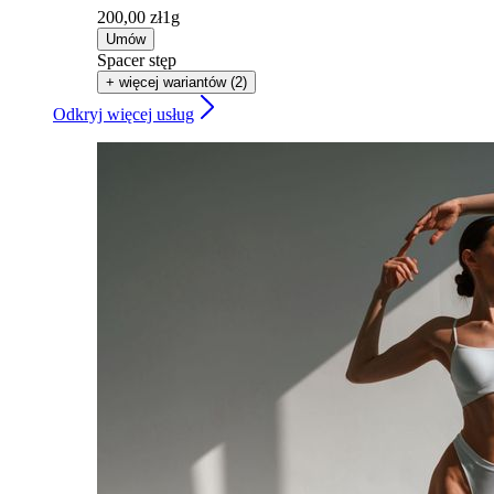
200,00 zł
1g
Umów
Spacer stęp
+ więcej wariantów (2)
Odkryj więcej usług