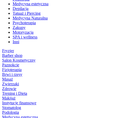
Medycyna estetyczna
Depilacja
Tatuaż i Piercing
Medycyna Naturalna
Psychoterapia
Zakupy
Motoryzacja
SPA i wellness
Inni
Fryzjer
Barber shop
Salon Kosmetyczny
Paznokcie
Fizjoterapia
Brwi i rzęsy
Masaż
Zwierzaki
Zdrowie
Trening i Dieta
Makijaż
Instytucje finansowe
Stomatolog
Podologia
Medycyna estetyczna