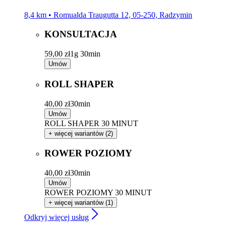
5.0
18 opinii
Studio Figura Radzymin
8,4 km • Romualda Traugutta 12, 05-250, Radzymin