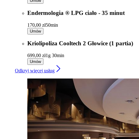
🍀 Konsultacja
Darmowa
30min
Umów