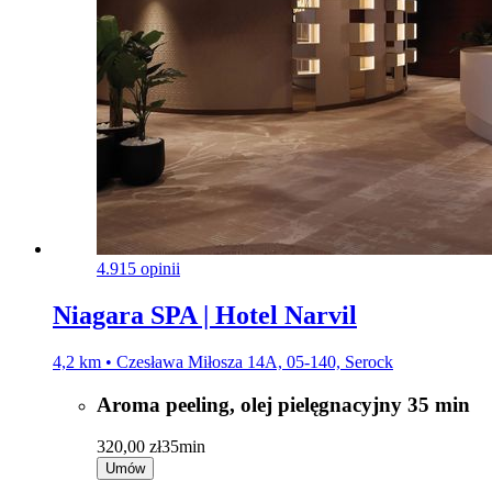
Endermologia ® LPG ciało - 35 minut
170,00 zł
50min
Umów
Kriolipoliza Cooltech 2 Głowice (1 partia)
699,00 zł
1g 30min
Umów
Odkryj więcej usług