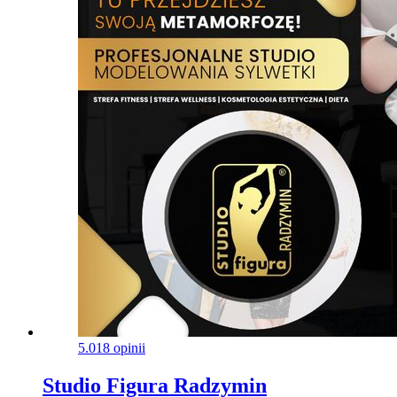
5,9 km • Miła 1, 05-140, Serock
Konsultacja dietetyczna+ułożenie diety
150,00 zł
45min
Umów
PRÓBNY TRENING PERSONALNY
80,00 zł
1g
Umów
trening personalny
160,00 zł
1g
Umów
Odkryj więcej usług