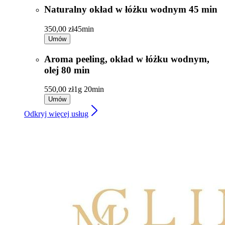
4.9
15 opinii
Niagara SPA | Hotel Narvil
4,2 km • Czesława Miłosza 14A, 05-140, Serock
Aroma peeling, olej pielęgnacyjny 35 min
320,00 zł
35min
Umów
Naturalny okład w łóżku wodnym 45 min