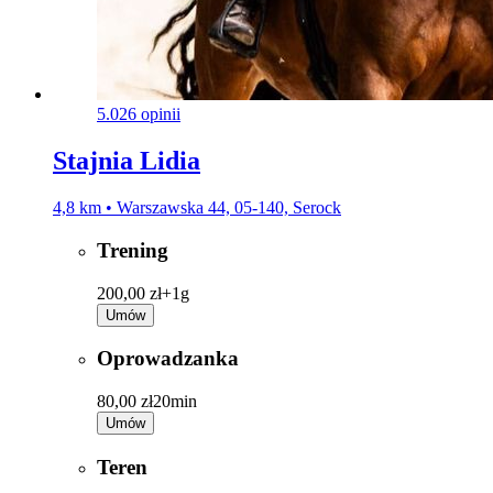
5.0
26 opinii
Stajnia Lidia
4,8 km • Warszawska 44, 05-140, Serock
Trening
200,00 zł+
1g
Umów
Oprowadzanka
80,00 zł
20min
Umów
Teren