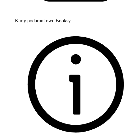
BODY ESTETIC RADZYMIN
7,9 km • Lecha Falandysza 10 lok. 55, 05-250, Radzymin