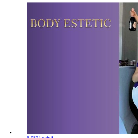
KONSULTACJA
59,00 zł
1g 30min
Umów
ROLL SHAPER
40,00 zł
30min
Umów
ROLL SHAPER 30 MINUT
+ więcej wariantów (2)
ROWER POZIOMY
40,00 zł
30min
Umów
ROWER POZIOMY 30 MINUT
+ więcej wariantów (1)
Odkryj więcej usług