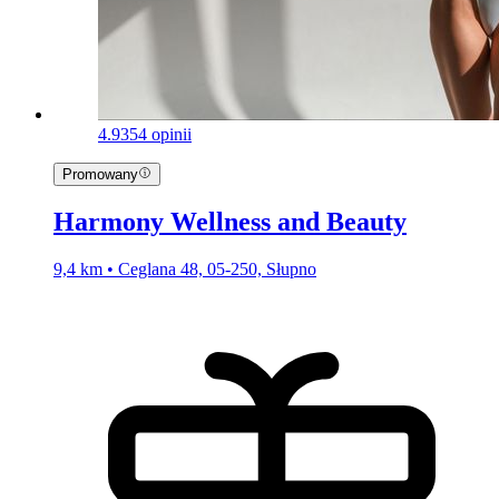
4.9
354 opinii
Promowany
Harmony Wellness and Beauty
9,4 km • Ceglana 48, 05-250, Słupno