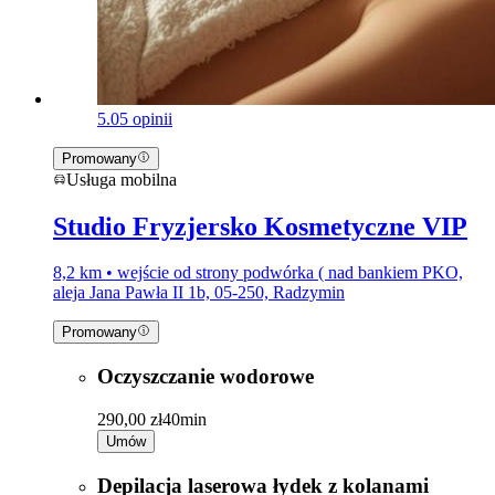
5.0
5 opinii
Promowany
Usługa mobilna
Studio Fryzjersko Kosmetyczne VIP
8,2 km • wejście od strony podwórka ( nad bankiem PKO,
aleja Jana Pawła II 1b, 05-250, Radzymin
Promowany
Oczyszczanie wodorowe
290,00 zł
40min
Umów
Depilacja laserowa łydek z kolanami