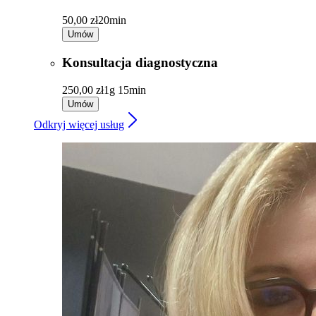
50,00 zł
20min
Umów
Konsultacja diagnostyczna
250,00 zł
1g 15min
Umów
Odkryj więcej usług