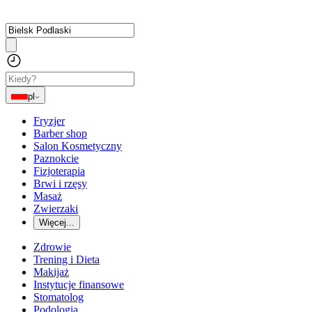
pl
Fryzjer
Barber shop
Salon Kosmetyczny
Paznokcie
Fizjoterapia
Brwi i rzęsy
Masaż
Zwierzaki
Więcej...
Zdrowie
Trening i Dieta
Makijaż
Instytucje finansowe
Stomatolog
Podologia