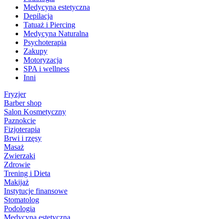
Medycyna estetyczna
Depilacja
Tatuaż i Piercing
Medycyna Naturalna
Psychoterapia
Zakupy
Motoryzacja
SPA i wellness
Inni
Fryzjer
Barber shop
Salon Kosmetyczny
Paznokcie
Fizjoterapia
Brwi i rzęsy
Masaż
Zwierzaki
Zdrowie
Trening i Dieta
Makijaż
Instytucje finansowe
Stomatolog
Podologia
Medycyna estetyczna