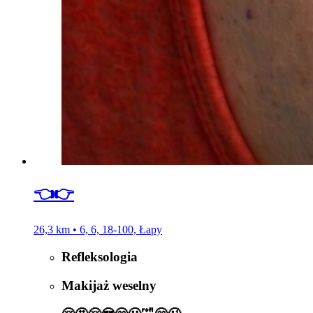
👈👉
26,3 km • 6, 6, 18-100, Łapy
Refleksologia
Makijaż weselny