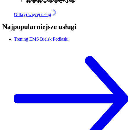
🤗🤩🤗😍😄😃🤣😙😉
Odkryj więcej usług
Najpopularniejsze usługi
Trening EMS
Bielsk Podlaski