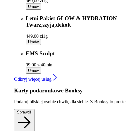
369,00 zł
1g
Umów
Letni Pakiet GLOW & HYDRATION –
Twarz,szyja,dekolt
449,00 zł
1g
Umów
EMS Sculpt
99,00 zł
40min
Umów
Odkryj więcej usług
Karty podarunkowe Booksy
Podaruj bliskiej osobie chwilę dla siebie. Z Booksy to proste.
Sprawdź