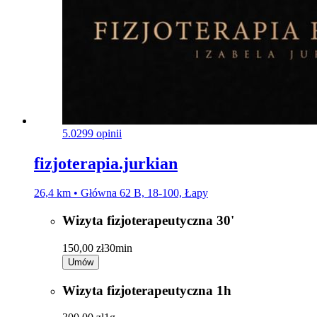
5.0
299 opinii
fizjoterapia.jurkian
26,4 km • Główna 62 B, 18-100, Łapy
Wizyta fizjoterapeutyczna 30'
150,00 zł
30min
Umów
Wizyta fizjoterapeutyczna 1h