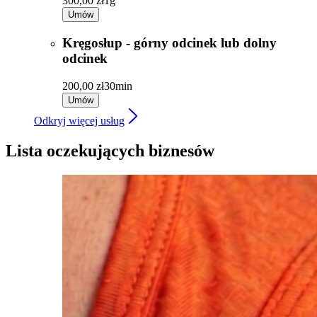
300,00 zł
1g
Umów
Kręgosłup - górny odcinek lub dolny
odcinek
200,00 zł
30min
Umów
Odkryj więcej usług
Lista oczekujących biznesów