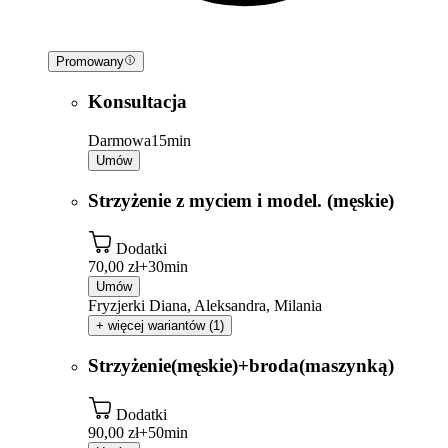
Promowany
Konsultacja
Darmowa
15min
Umów
Strzyżenie z myciem i model. (męskie)
Dodatki
70,00 zł+
30min
Umów
Fryzjerki Diana, Aleksandra, Milania
+ więcej wariantów (1)
Strzyżenie(męskie)+broda(maszynką)
Dodatki
90,00 zł+
50min