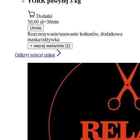
YORK powyżej 3 kg
Dodatki
50,00 zł+
30min
Umów
Rozczesywanie/usuwanie kołtunów, dodatkowa
maska/odżywka
+ więcej wariantów (1)
Odkryj więcej usług