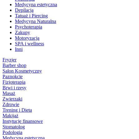
Medycyna estetyczna
Depilacja
Tatuaż i Piercing
Medycyna Naturalna
Psychoterapia
Zakupy
Motoryzacja
SPA i wellness
Inni
Fryzjer
Barber shop
Salon Kosmetyczny
Paznokcie
Fizjoterapia
Brwi i rzęsy
Masaż
Zwierzaki
Zdrowie
Trening i Dieta
Makijaż
Instytucje finansowe
Stomatolog
Podologia
Medycyna estetyczna