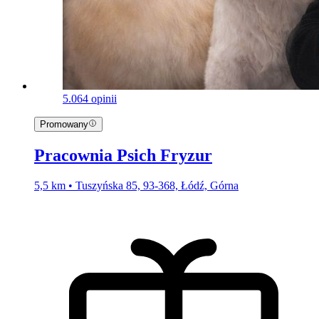
5.0
64 opinii
Promowany
Pracownia Psich Fryzur
5,5 km • Tuszyńska 85, 93-368, Łódź, Górna