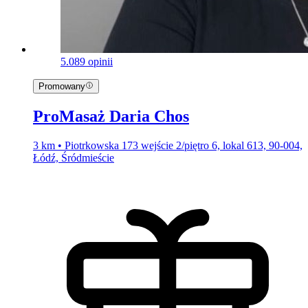
5.0
89 opinii
Promowany
ProMasaż Daria Chos
3 km • Piotrkowska 173 wejście 2/piętro 6, lokal 613, 90-004,
Łódź, Śródmieście