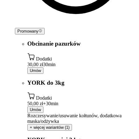
Promowany
Obcinanie pazurków
Dodatki
30,00 zł
30min
Umów
YORK do 3kg
Dodatki
50,00 zł+
30min
Umów
Rozczesywanie/usuwanie kołtunów, dodatkowa
maska/odżywka
+ więcej wariantów (1)