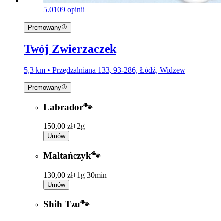
5.0
109 opinii
Promowany
Twój Zwierzaczek
5,3 km • Przędzalniana 133, 93-286, Łódź, Widzew
Promowany
Labrador🐾
150,00 zł+
2g
Umów
Maltańczyk🐾
130,00 zł+
1g 30min
Umów
Shih Tzu🐾