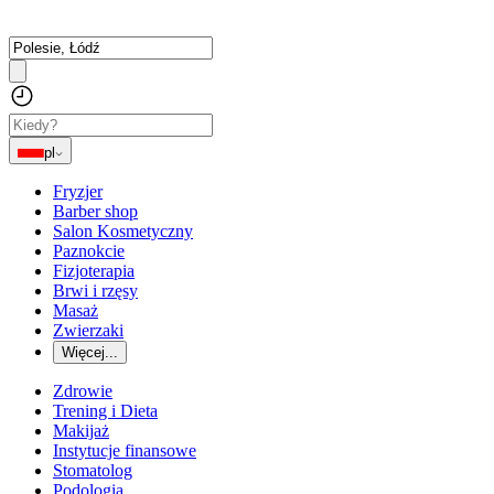
pl
Fryzjer
Barber shop
Salon Kosmetyczny
Paznokcie
Fizjoterapia
Brwi i rzęsy
Masaż
Zwierzaki
Więcej...
Zdrowie
Trening i Dieta
Makijaż
Instytucje finansowe
Stomatolog
Podologia