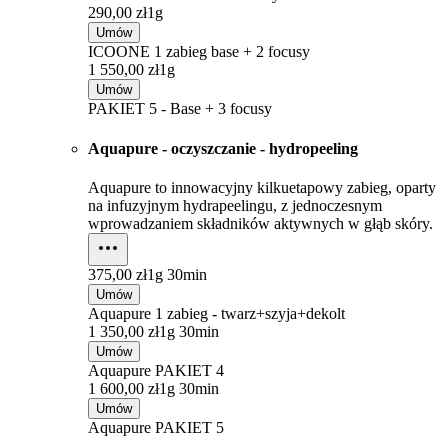
290,00 zł
1g
Umów
ICOONE 1 zabieg base + 2 focusy
1 550,00 zł
1g
Umów
PAKIET 5 - Base + 3 focusy
Aquapure - oczyszczanie - hydropeeling
Aquapure to innowacyjny kilkuetapowy zabieg, oparty
na infuzyjnym hydrapeelingu, z jednoczesnym
wprowadzaniem składników aktywnych w głąb skóry.
375,00 zł
1g 30min
Umów
Aquapure 1 zabieg - twarz+szyja+dekolt
1 350,00 zł
1g 30min
Umów
Aquapure PAKIET 4
1 600,00 zł
1g 30min
Umów
Aquapure PAKIET 5