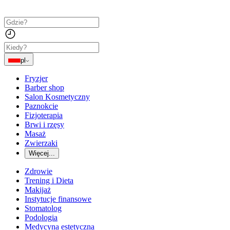
pl
Fryzjer
Barber shop
Salon Kosmetyczny
Paznokcie
Fizjoterapia
Brwi i rzęsy
Masaż
Zwierzaki
Więcej...
Zdrowie
Trening i Dieta
Makijaż
Instytucje finansowe
Stomatolog
Podologia
Medycyna estetyczna