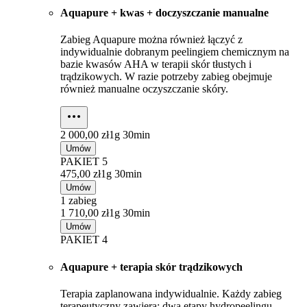
Aquapure + kwas + doczyszczanie manualne
Zabieg Aquapure można również łączyć z
indywidualnie dobranym peelingiem chemicznym na
bazie kwasów AHA w terapii skór tłustych i
trądzikowych. W razie potrzeby zabieg obejmuje
również manualne oczyszczanie skóry.
2 000,00 zł
1g 30min
Umów
PAKIET 5
475,00 zł
1g 30min
Umów
1 zabieg
1 710,00 zł
1g 30min
Umów
PAKIET 4
Aquapure + terapia skór trądzikowych
Terapia zaplanowana indywidualnie. Każdy zabieg
terapeutyczny zawiera: dwa etapy hydropeelingu