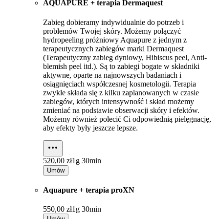
AQUAPURE + terapia Dermaquest
Zabieg dobieramy indywidualnie do potrzeb i
problemów Twojej skóry. Możemy połączyć
hydropeeling próżniowy Aquapure z jednym z
terapeutycznych zabiegów marki Dermaquest
(Terapeutyczny zabieg dyniowy, Hibiscus peel, Anti-
blemish peel itd.). Są to zabiegi bogate w składniki
aktywne, oparte na najnowszych badaniach i
osiągnięciach współczesnej kosmetologii. Terapia
zwykle składa się z kilku zaplanowanych w czasie
zabiegów, których intensywność i skład możemy
zmieniać na podstawie obserwacji skóry i efektów.
Możemy również polecić Ci odpowiednią pielęgnację,
aby efekty były jeszcze lepsze.
520,00 zł
1g 30min
Umów
Aquapure + terapia proXN
550,00 zł
1g 30min
Umów