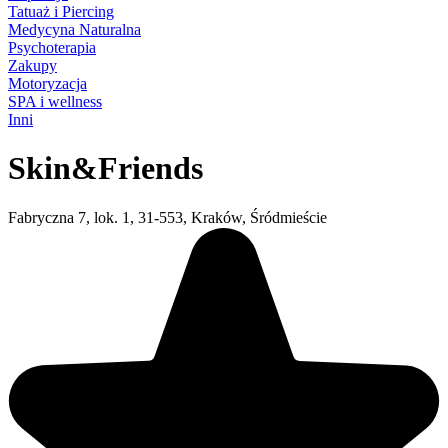
Tatuaż i Piercing
Medycyna Naturalna
Psychoterapia
Zakupy
Motoryzacja
SPA i wellness
Inni
Skin&Friends
Fabryczna 7, lok. 1, 31-553, Kraków, Śródmieście