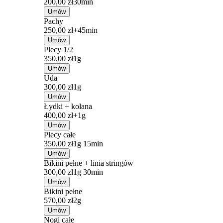
200,00 zł
30min
Umów
Pachy
250,00 zł+
45min
Umów
Plecy 1/2
350,00 zł
1g
Umów
Uda
300,00 zł
1g
Umów
Łydki + kolana
400,00 zł+
1g
Umów
Plecy całe
350,00 zł
1g 15min
Umów
Bikini pełne + linia stringów
300,00 zł
1g 30min
Umów
Bikini pełne
570,00 zł
2g
Umów
Nogi całe