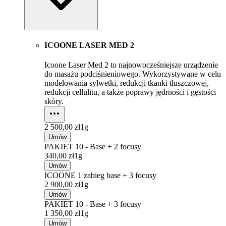
ICOONE LASER MED 2
Icoone Laser Med 2 to najnowocześniejsze urządzenie
do masażu podciśnieniowego. Wykorzystywane w celu
modelowania sylwetki, redukcji tkanki tłuszczowej,
redukcji cellulitu, a także poprawy jędrności i gęstości
skóry.
2 500,00 zł
1g
Umów
PAKIET 10 - Base + 2 focusy
340,00 zł
1g
Umów
ICOONE 1 zabieg base + 3 focusy
2 900,00 zł
1g
Umów
PAKIET 10 - Base + 3 focusy
1 350,00 zł
1g
Umów