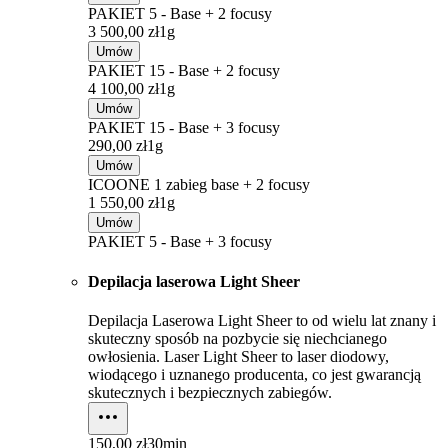
PAKIET 5 - Base + 2 focusy
3 500,00 zł
1g
Umów
PAKIET 15 - Base + 2 focusy
4 100,00 zł
1g
Umów
PAKIET 15 - Base + 3 focusy
290,00 zł
1g
Umów
ICOONE 1 zabieg base + 2 focusy
1 550,00 zł
1g
Umów
PAKIET 5 - Base + 3 focusy
Depilacja laserowa Light Sheer
Depilacja Laserowa Light Sheer to od wielu lat znany i
skuteczny sposób na pozbycie się niechcianego
owłosienia. Laser Light Sheer to laser diodowy,
wiodącego i uznanego producenta, co jest gwarancją
skutecznych i bezpiecznych zabiegów.
150,00 zł
30min