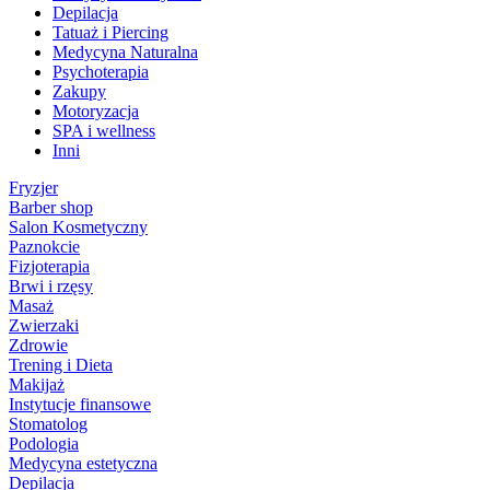
Depilacja
Tatuaż i Piercing
Medycyna Naturalna
Psychoterapia
Zakupy
Motoryzacja
SPA i wellness
Inni
Fryzjer
Barber shop
Salon Kosmetyczny
Paznokcie
Fizjoterapia
Brwi i rzęsy
Masaż
Zwierzaki
Zdrowie
Trening i Dieta
Makijaż
Instytucje finansowe
Stomatolog
Podologia
Medycyna estetyczna
Depilacja