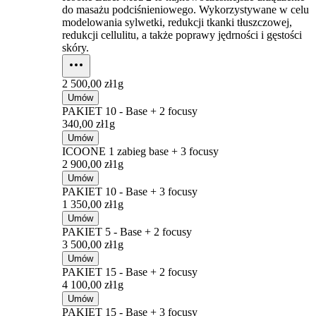
do masażu podciśnieniowego. Wykorzystywane w celu
modelowania sylwetki, redukcji tkanki tłuszczowej,
redukcji cellulitu, a także poprawy jędrności i gęstości
skóry.
2 500,00 zł
1g
Umów
PAKIET 10 - Base + 2 focusy
340,00 zł
1g
Umów
ICOONE 1 zabieg base + 3 focusy
2 900,00 zł
1g
Umów
PAKIET 10 - Base + 3 focusy
1 350,00 zł
1g
Umów
PAKIET 5 - Base + 2 focusy
3 500,00 zł
1g
Umów
PAKIET 15 - Base + 2 focusy
4 100,00 zł
1g
Umów
PAKIET 15 - Base + 3 focusy