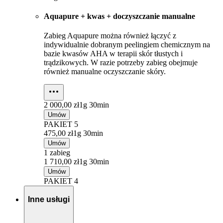
Aquapure + kwas + doczyszczanie manualne
Zabieg Aquapure można również łączyć z
indywidualnie dobranym peelingiem chemicznym na
bazie kwasów AHA w terapii skór tłustych i
trądzikowych. W razie potrzeby zabieg obejmuje
również manualne oczyszczanie skóry.
2 000,00 zł
1g 30min
Umów
PAKIET 5
475,00 zł
1g 30min
Umów
1 zabieg
1 710,00 zł
1g 30min
Umów
PAKIET 4
Inne usługi