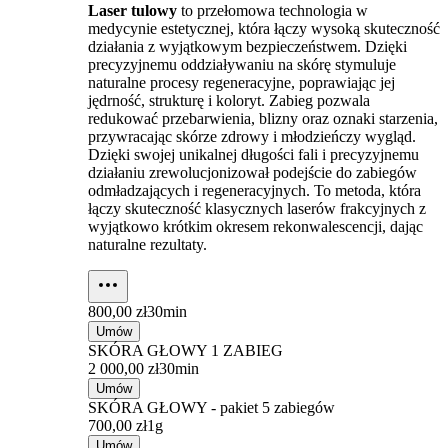
Laser tulowy
to przełomowa technologia w
medycynie estetycznej, która łączy wysoką skuteczność
działania z wyjątkowym bezpieczeństwem. Dzięki
precyzyjnemu oddziaływaniu na skórę stymuluje
naturalne procesy regeneracyjne, poprawiając jej
jędrność, strukturę i koloryt. Zabieg pozwala
redukować przebarwienia, blizny oraz oznaki starzenia,
przywracając skórze zdrowy i młodzieńczy wygląd.
Dzięki swojej unikalnej długości fali i precyzyjnemu
działaniu zrewolucjonizował podejście do zabiegów
odmładzających i regeneracyjnych. To metoda, która
łączy skuteczność klasycznych laserów frakcyjnych z
wyjątkowo krótkim okresem rekonwalescencji, dając
naturalne rezultaty.
800,00 zł
30min
Umów
SKÓRA GŁOWY 1 ZABIEG
2 000,00 zł
30min
Umów
SKÓRA GŁOWY - pakiet 5 zabiegów
700,00 zł
1g
Umów