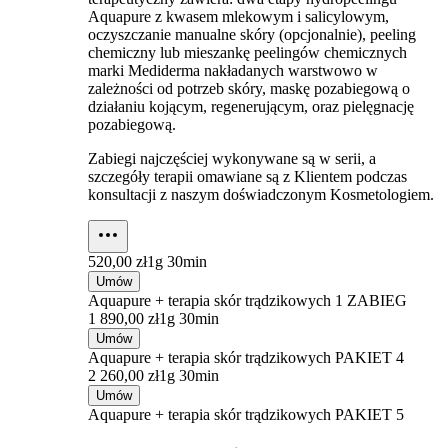
Aquapure z kwasem mlekowym i salicylowym,
oczyszczanie manualne skóry (opcjonalnie), peeling
chemiczny lub mieszankę peelingów chemicznych
marki Mediderma nakładanych warstwowo w
zależności od potrzeb skóry, maskę pozabiegową o
działaniu kojącym, regenerującym, oraz pielęgnację
pozabiegową.
Zabiegi najczęściej wykonywane są w serii, a
szczegóły terapii omawiane są z Klientem podczas
konsultacji z naszym doświadczonym Kosmetologiem.
520,00 zł
1g 30min
Umów
Aquapure + terapia skór trądzikowych 1 ZABIEG
1 890,00 zł
1g 30min
Umów
Aquapure + terapia skór trądzikowych PAKIET 4
2 260,00 zł
1g 30min
Umów
Aquapure + terapia skór trądzikowych PAKIET 5