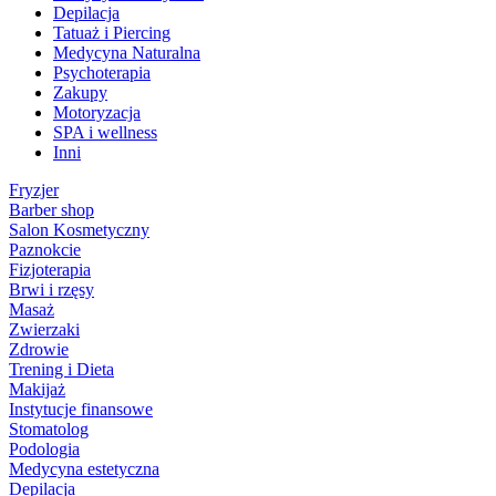
Depilacja
Tatuaż i Piercing
Medycyna Naturalna
Psychoterapia
Zakupy
Motoryzacja
SPA i wellness
Inni
Fryzjer
Barber shop
Salon Kosmetyczny
Paznokcie
Fizjoterapia
Brwi i rzęsy
Masaż
Zwierzaki
Zdrowie
Trening i Dieta
Makijaż
Instytucje finansowe
Stomatolog
Podologia
Medycyna estetyczna
Depilacja