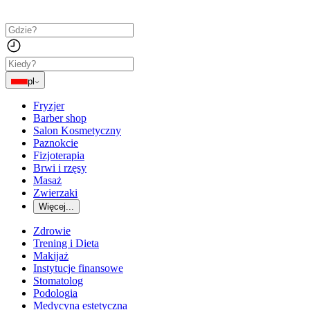
pl
Fryzjer
Barber shop
Salon Kosmetyczny
Paznokcie
Fizjoterapia
Brwi i rzęsy
Masaż
Zwierzaki
Więcej...
Zdrowie
Trening i Dieta
Makijaż
Instytucje finansowe
Stomatolog
Podologia
Medycyna estetyczna