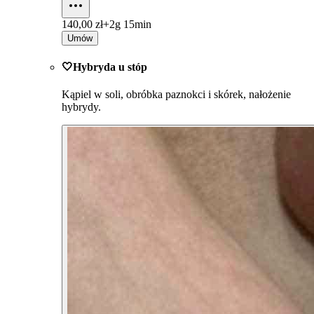
140,00 zł+
2g 15min
Umów
🤍Hybryda u stóp
Kąpiel w soli, obróbka paznokci i skórek, nałożenie
hybrydy.