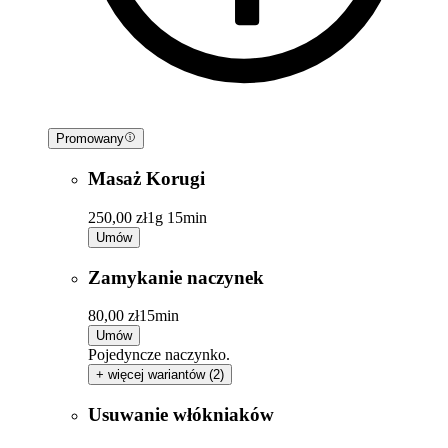
Promowany
Masaż Korugi
250,00 zł
1g 15min
Umów
Zamykanie naczynek
80,00 zł
15min
Umów
Pojedyncze naczynko.
+ więcej wariantów (2)
Usuwanie włókniaków