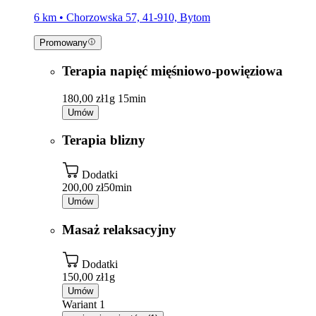
6 km • Chorzowska 57, 41-910, Bytom
Promowany
Terapia napięć mięśniowo-powięziowa
180,00 zł
1g 15min
Umów
Terapia blizny
Dodatki
200,00 zł
50min
Umów
Masaż relaksacyjny
Dodatki
150,00 zł
1g
Umów
Wariant 1