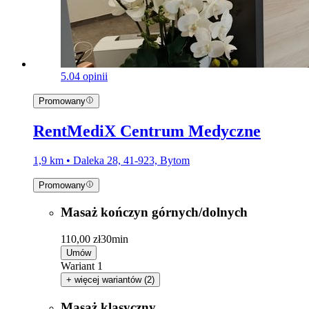
5.0
4 opinii
Promowany
RentMediX Centrum Medyczne
1,9 km • Daleka 28, 41-923, Bytom
Promowany
Masaż kończyn górnych/dolnych
110,00 zł
30min
Umów
Wariant 1
+ więcej wariantów (2)
Masaż klasyczny