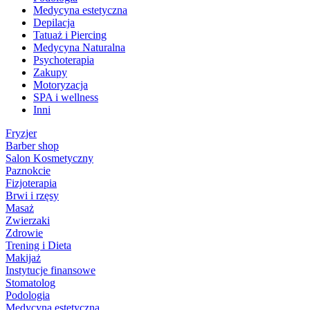
Medycyna estetyczna
Depilacja
Tatuaż i Piercing
Medycyna Naturalna
Psychoterapia
Zakupy
Motoryzacja
SPA i wellness
Inni
Fryzjer
Barber shop
Salon Kosmetyczny
Paznokcie
Fizjoterapia
Brwi i rzęsy
Masaż
Zwierzaki
Zdrowie
Trening i Dieta
Makijaż
Instytucje finansowe
Stomatolog
Podologia
Medycyna estetyczna