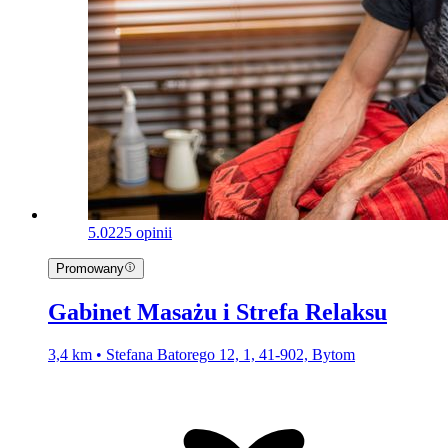
5.0
225 opinii
Promowany
Gabinet Masażu i Strefa Relaksu
3,4 km • Stefana Batorego 12, 1, 41-902, Bytom