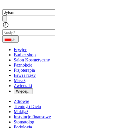
pl
Fryzjer
Barber shop
Salon Kosmetyczny
Paznokcie
Fizjoterapia
Brwi i rzęsy
Masaż
Zwierzaki
Więcej...
Zdrowie
Trening i Dieta
Makijaż
Instytucje finansowe
Stomatolog
Podologia