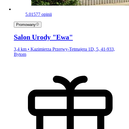
5.0
1577 opinii
Promowany
Salon Urody "Ewa"
3,4 km • Kazimierza Przerwy-Tetmajera 1D, 5, 41-933,
Bytom